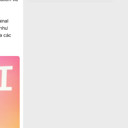
inal
 như
a các