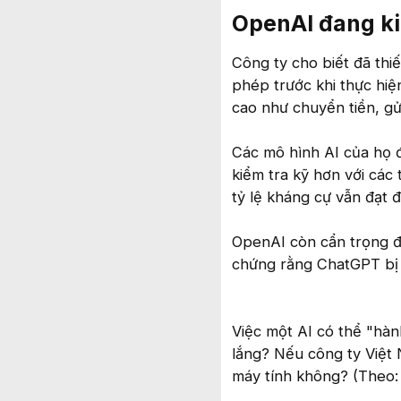
OpenAI đang kiể
Công ty cho biết đã thi
phép trước khi thực hiệ
cao như chuyển tiền, gử
Các mô hình AI của họ đ
kiểm tra kỹ hơn với cá
tỷ lệ kháng cự vẫn đạt 
OpenAI còn cẩn trọng đ
chứng rằng ChatGPT bị d
Việc một AI có thể "hàn
lắng? Nếu công ty Việt 
máy tính không? (Theo: