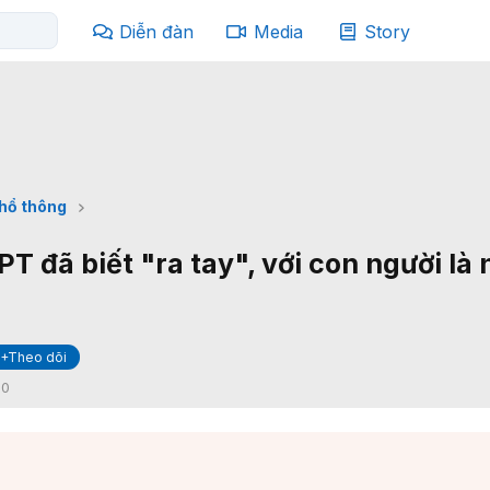
Diễn đàn
Media
Story
phổ thông
 đã biết "ra tay", với con người là
+Theo dõi
:
0