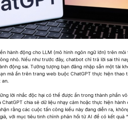
uyền hành động cho LLM (mô hình ngôn ngữ lớn) trên môi
ng nhỏ. Nếu như trước đây, chatbot chỉ trả lời sai thì nay
ành động sai. Tưởng tượng bạn đăng nhập sẵn một tài kh
oạn mã ẩn trên trang web buộc ChatGPT thực hiện thao t
 an.
ững lời nhắc độc hại có thể được ẩn trong thành phần vô
a ChatGPT chia sẻ dữ liệu nhạy cảm hoặc thực hiện hành
hận rằng các cuộc tấn công kiểu này đang diễn ra, không
giả, với mục tiêu tinh chỉnh phản hồi từ AI để có kết quả “