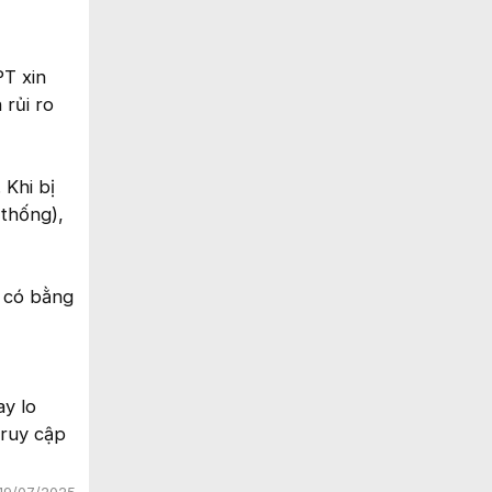
PT xin
 rủi ro
 Khi bị
thống),
a có bằng
ay lo
truy cập