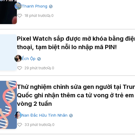
Thanh Phong
✔
18 phút trước
0
Pixel Watch sắp được mở khóa bằng điệ
thoại, tạm biệt nỗi lo nhập mã PIN!
Ếch Ộp
✔
29 phút trước
0
Thử nghiệm chỉnh sửa gen người tại Tru
Quốc ghi nhận thêm ca tử vong ở trẻ em
vòng 2 tuần
Nan Đắc Hữu Tình Nhân
✔
33 phút trước
0