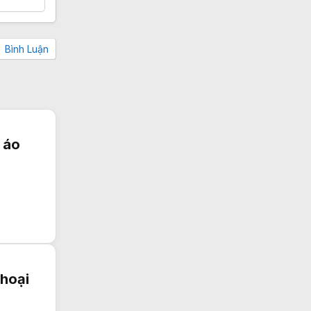
Bình Luận
 áo
thoại