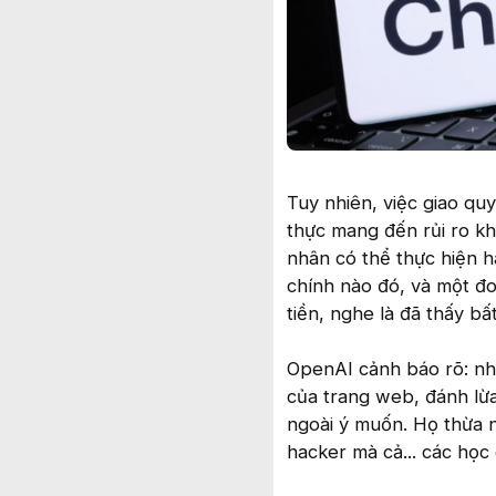
Tuy nhiên, việc giao q
thực mang đến rủi ro khô
nhân có thể thực hiện h
chính nào đó, và một đ
tiền, nghe là đã thấy bất
OpenAI cảnh báo rõ: nh
của trang web, đánh lừ
ngoài ý muốn. Họ thừa n
hacker mà cả... các học 