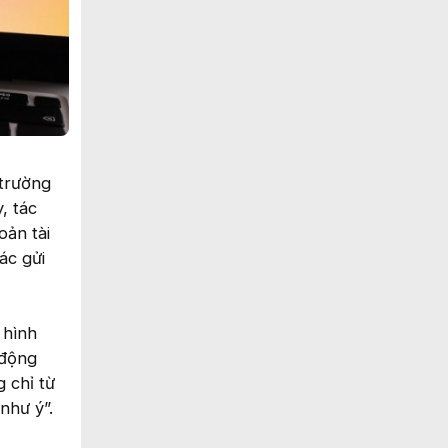
 trường
, tác
oản tài
ác gửi
 hình
 động
 chỉ từ
như ý”.