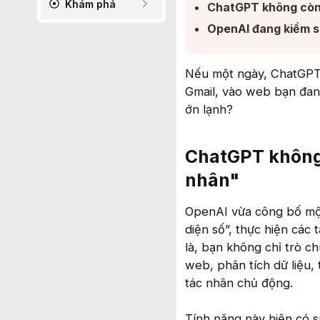
Khám phá
ChatGPT không còn l
OpenAI đang kiểm so
Nếu một ngày, ChatGPT 
Gmail, vào web bạn đang
ớn lạnh?
ChatGPT không 
nhân"​
OpenAI vừa công bố một
diện số”, thực hiện các
là, bạn không chỉ trò c
web, phân tích dữ liệu, 
tác nhân chủ động.
Tính năng này hiện có 