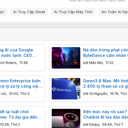
Sửa lần cuối bởi điều hành viên:
hực
Ai Truy Cập Gmail
Ai Truy Cập Máy Tính
An Toàn Ai Op
g AI của Google
Né đòn trừng phạt cô
 nước lạnh: CEO
ByteDance cấm nhân 
 từ chức, khả năng
"chưng cất" mô hình A
orm Riders
,
11:38
bởi
Mẫn Nhi
,
11:32
 của Gemini bị
GPT cho "ngửi khói"
mini Enterprise biến
Qwen3.8 Max: Mô hình
trợ lý xử lý công việc
2.400 tỷ tham số có g
hiệp: Thông tin bạn
biệt?
 còi
,
10:00, Thứ 3
bởi
Vũ Nguyễn
,
16:19, Thứ 
ết lại luật chơi
Đến mức này rồi sao?
me: Từ đại gia đến
Chatbot AI lừa đảo đán
 ai cũng có thể sáng
hơn cả con người, nạ
10:28, Thứ 2
bởi
Derpy
,
09:46, Thứ 7
dễ sập bẫy hơn.