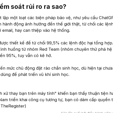
m soát rủi ro ra sao?​
ết lập một loạt các biện pháp bảo vệ, như yêu cầu ChatG
n hành động ảnh hưởng đến thế giới thật, từ chối các lệnh
i email, hay can thiệp vào hệ thống.
ược thiết kế để từ chối 99,5% các lệnh độc hại tổng hợp.
c tình huống từ nhóm Red Team (nhóm chuyên thử phá hệ 
đến 95%, tuy vẫn có kẽ hở.
ến mức chủ động đặt rào chắn sinh học, dù hiện tại chư
ùng để phát triển vũ khí sinh học.
h xử thay bạn trên máy tính" khiến bạn thấy thuận tiện h
Nam triển khai công cụ tương tự, bạn có dám cấp quyền 
 TheRegister)