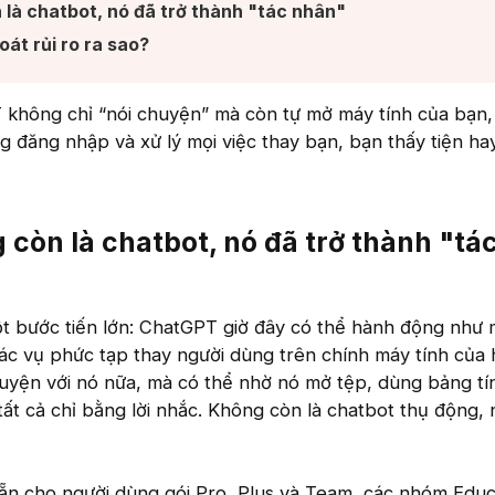
à chatbot, nó đã trở thành "tác nhân"​
át rủi ro ra sao?​
không chỉ “nói chuyện” mà còn tự mở máy tính của bạn,
 đăng nhập và xử lý mọi việc thay bạn, bạn thấy tiện hay 
còn là chatbot, nó đã trở thành "tá
 bước tiến lớn: ChatGPT giờ đây có thể hành động như m
 tác vụ phức tạp thay người dùng trên chính máy tính của 
huyện với nó nữa, mà có thể nhờ nó mở tệp, dùng bảng tí
tất cả chỉ bằng lời nhắc. Không còn là chatbot thụ động, n
sẵn cho người dùng gói Pro, Plus và Team, các nhóm Educ