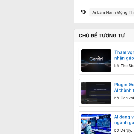
Từ khóa
Ai Làm Hành Động T
CHỦ ĐỀ TƯƠNG TỰ
Tham vọn
nhận gáo
DeepMind
bởi
The St
lập trình
Claude, 
Plugin Ge
AI thành 
doanh ng
bởi
Con voi
cần biết
AI đang vi
ngành ga
cá nhân,
bởi
Derpy
,
tạo