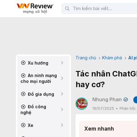
Trang chủ
Khám phá
AI 
Xu hướng
Tác nhân ChatGPT
An ninh mạng
cho mọi người
hay cơ?
Đồ gia dụng
Nhung Phan
✔
Đồ công
19/07/2025
Phản hồi
nghệ
Xe
Xem nhanh