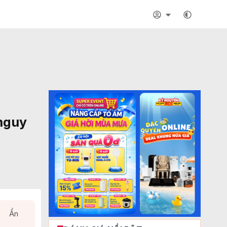
 nguy
Ẩn