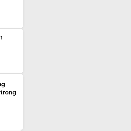
n
ng
 trong