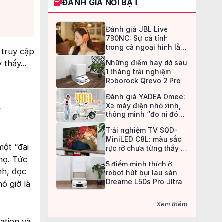
ĐÁNH GIÁ NỔI BẬT
Đánh giá JBL Live
780NC: Sự cá tính
trong cả ngoại hình lẫn
 truy cập
chất âm
thấy...
Những điểm hay dở sau
1 tháng trải nghiệm
Roborock Qrevo 2 Pro
Đánh giá YADEA Omee:
Xe máy điện nhỏ xinh,
c
thông minh “đo ni đóng
giày” cho nữ sinh
Trải nghiệm TV SQD-
MiniLED C8L: màu sắc
ột “đại
rực rỡ chưa từng thấy ở
TV LCD
họ. Tức
5 điểm mình thích ở
nh, đọc
robot hút bụi lau sàn
Dreame L50s Pro Ultra
ó giờ là
Xem thêm
ation và