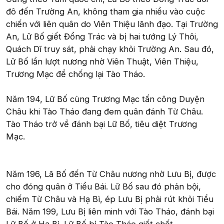
đô đến Trường An, không tham gia nhiều vào cuộc
chiến với liên quân do Viên Thiệu lãnh đạo. Tại Trường
An, Lữ Bố giết Đổng Trác và bị hai tướng Lý Thôi,
Quách Dĩ truy sát, phải chạy khỏi Trường An. Sau đó,
Lữ Bố lần lượt nương nhờ Viên Thuật, Viên Thiệu,
Trương Mạc để chống lại Tào Tháo.
Năm 194, Lữ Bố cùng Trương Mạc tấn công Duyện
Châu khi Tào Tháo đang đem quân đánh Từ Châu.
Tào Tháo trở về đánh bại Lữ Bố, tiêu diệt Trương
Mạc.
Năm 196, Lã Bố đến Từ Châu nương nhờ Lưu Bị, được
cho đóng quân ở Tiểu Bái. Lữ Bố sau đó phản bội,
chiếm Từ Châu và Hạ Bì, ép Lưu Bị phải rút khỏi Tiểu
Bái. Năm 199, Lưu Bị liên minh với Tào Tháo, đánh bại
Lữ Bố ở Hạ Bì. Lữ Bố bị Tào Tháo giết chết.