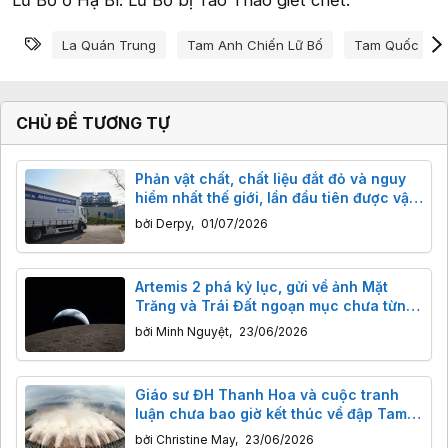
Từ khóa
La Quán Trung
Tam Anh Chiến Lữ Bố
Tam Quốc
CHỦ ĐỀ TƯƠNG TỰ
Phản vật chất, chất liệu đắt đỏ và nguy
hiểm nhất thế giới, lần đầu tiên được vận
chuyển bằng xe tải
bởi
Derpy
,
01/07/2026
Artemis 2 phá kỷ lục, gửi về ảnh Mặt
Trăng và Trái Đất ngoạn mục chưa từng
thấy
bởi
Minh Nguyệt
,
23/06/2026
Giáo sư ĐH Thanh Hoa và cuộc tranh
luận chưa bao giờ kết thúc về đập Tam
Hiệp
bởi
Christine May
,
23/06/2026