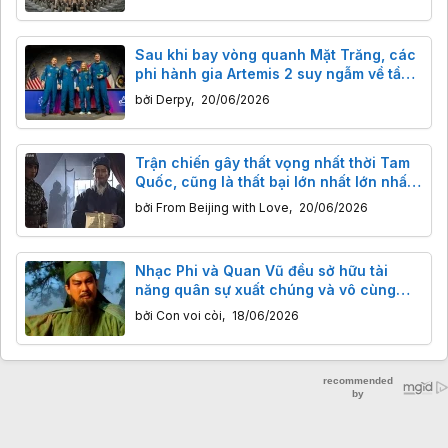
Sau khi bay vòng quanh Mặt Trăng, các
phi hành gia Artemis 2 suy ngẫm về tầm
quan trọng của trải nghiệm
bởi
Derpy
,
20/06/2026
Trận chiến gây thất vọng nhất thời Tam
Quốc, cũng là thất bại lớn nhất lớn nhất
trong đời Gia Cát Lượng!
bởi
From Beijing with Love
,
20/06/2026
Nhạc Phi và Quan Vũ đều sở hữu tài
năng quân sự xuất chúng và vô cùng
trung thành. Tại sao chỉ Quan Vũ được
bởi
Con voi còi
,
18/06/2026
tôn Thánh Võ?