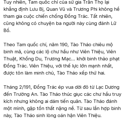
Tuy nhiên, Tam quốc chí của sử gia Trần Thọ lại
khẳng định Lưu Bị, Quan Vũ và Trương Phi không hề
tham gia cuộc chiến chống Đổng Trác. Tất nhiên,
cũng không có chuyện ba người này cùng đánh Lữ
Bố.
Theo Tam quốc chí, năm 190, Tào Tháo chiêu mộ
binh mã, cùng các lộ chư hầu như Viên Thiệu, Viên
Thuật, Khổng Du, Trương Mạc… khởi binh thảo phạt
Đổng Trác. Viên Thiệu, với thế lực lớn mạnh nhất,
được tôn làm minh chủ, Tào Tháo xếp thứ hai.
Tháng 2/191, Đổng Trác ép vua dời đô từ Lạc Dương
đến Trường An. Tào Tháo thúc giục các chư hầu truy
kích nhưng không ai dám tiến quân. Tào Tháo đánh
một mình, gặp tổn thất nặng nề. Từ sau lần hợp binh
này, Tào Tháo sinh lòng oán hận Viên Thiệu.