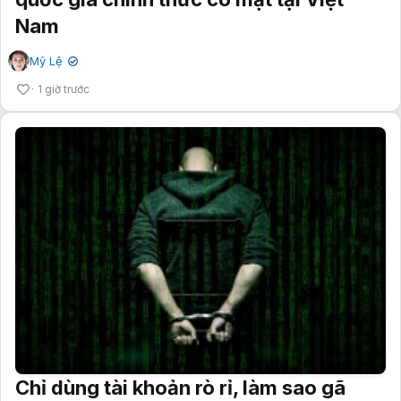
Nam
Mỹ Lệ
✔
1 giờ trước
Chỉ dùng tài khoản rò rỉ, làm sao gã