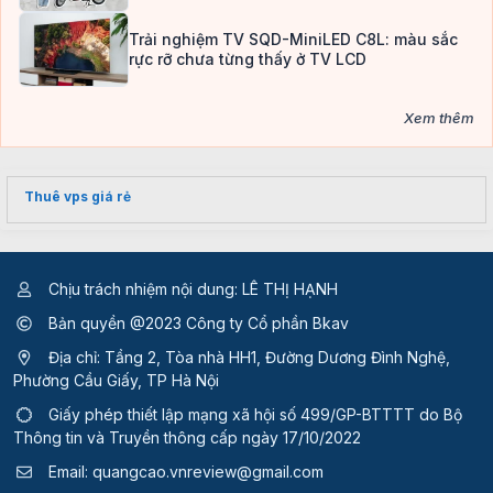
Trải nghiệm TV SQD-MiniLED C8L: màu sắc
rực rỡ chưa từng thấy ở TV LCD
Xem thêm
Thuê vps giá rẻ
Chịu trách nhiệm nội dung: LÊ THỊ HẠNH
Bản quyền @2023 Công ty Cổ phần Bkav
Địa chỉ: Tầng 2, Tòa nhà HH1, Đường Dương Đình Nghệ,
Phường Cầu Giấy, TP Hà Nội
Giấy phép thiết lập mạng xã hội số 499/GP-BTTTT
do Bộ
Thông tin và Truyền thông cấp ngày 17/10/2022
Email:
quangcao.vnreview@gmail.com