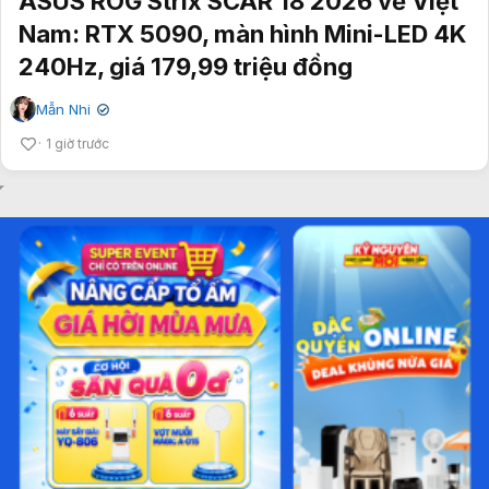
ASUS ROG Strix SCAR 18 2026 về Việt
Nam: RTX 5090, màn hình Mini-LED 4K
240Hz, giá 179,99 triệu đồng
Mẫn Nhi
✔
1 giờ trước