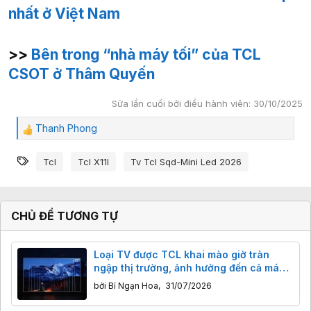
nhất ở Việt Nam
>>
Bên trong “nhà máy tối” của TCL
CSOT ở Thâm Quyến
Sửa lần cuối bởi điều hành viên:
30/10/2025
Thanh Phong
C
ả
Từ khóa
m
Tcl
Tcl X11l
Tv Tcl Sqd-Mini Led 2026
x
ú
c
:
CHỦ ĐỀ TƯƠNG TỰ
Loại TV được TCL khai mào giờ tràn
ngập thị trường, ảnh hưởng đến cả máy
chiếu
bởi
Bỉ Ngạn Hoa
,
31/07/2026