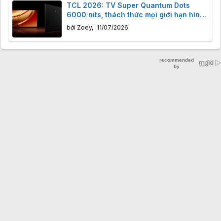
TCL 2026: TV Super Quantum Dots
6000 nits, thách thức mọi giới hạn hình
ảnh
bởi
Zoey
,
11/07/2026