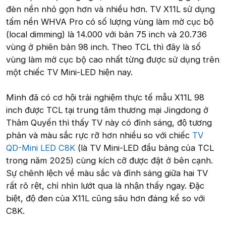
đèn nền nhỏ gọn hơn và nhiều hơn. TV X11L sử dụng
tấm nền WHVA Pro có số lượng vùng làm mờ cục bộ
(local dimming) là 14.000 với bản 75 inch và 20.736
vùng ở phiên bản 98 inch. Theo TCL thì đây là số
vùng làm mờ cục bộ cao nhất từng được sử dụng trên
một chiếc TV Mini-LED hiện nay.
Mình đã có cơ hội trải nghiệm thực tế mẫu X11L 98
inch được TCL tại trung tâm thương mại Jingdong ở
Thâm Quyến thì thấy TV này có đỉnh sáng, độ tương
phản và màu sắc rực rỡ hơn nhiều so với chiếc
TV
QD-Mini LED C8K
(là TV Mini-LED đầu bảng của TCL
trong năm 2025) cùng kích cỡ được đặt ở bên cạnh.
Sự chênh lệch về màu sắc và đỉnh sáng giữa hai TV
rất rõ rệt, chỉ nhìn lướt qua là nhận thấy ngay. Đặc
biệt, độ đen của X11L cũng sâu hơn đáng kể so với
C8K.