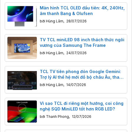
Màn hình TCL OLED đầu tiên: 4K, 240Hz,
âm thanh Bang & Olufsen
bởi
Hùng Lâm
,
28/07/2026
TV TCL miniLED 98 inch thách thức ngôi
vương của Samsung The Frame
bởi
Hùng Lâm
,
24/07/2026
TCL TV tiên phong đón Google Gemini:
Trợ lý AI thế hệ mới đổ bộ châu Âu, thay
đổi trải nghiệm xem.
bởi
Hùng Lâm
,
14/07/2026
Vì sao TCL đi riêng một hướng, coi công
nghệ SQD MiniLED tốt hơn RGB LED?
bởi
Thanh Phong
,
12/07/2026