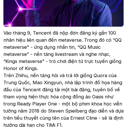
Vào tháng 9, Tencent đã nộp đơn đăng ký gần 100
nhãn hiệu liên quan đến metaverse. Trong đó có “QQ
metaverse" - ứng dụng nhắn tin, “QQ Music
metaverse” - nền tảng livestream và nghe nhạc,
“Kings metaverse" - trò chơi điện tử trực tuyến giống
Honor of Kings.
Trên Zhihu, nền tảng hỏi và trả lời giống Quora của
Trung Quốc, Mao Xingyun, nhà lập trình đồ họa hàng
đầu của Tencent đăng tải một bài đăng, tuyên bố về
tham vọng hiện thực hóa cộng đồng ảo Oasis như
trong Ready Player One - một bộ phim khoa học viễn
tưởng năm 2018 do Steven Spielberg đạo diễn và dựa
trên tiểu thuyết cùng tên của Ernest Cline - sẽ là định
hướng dài hạn cho TiMi F1.