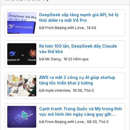
DeepSeek sắp tăng mạnh giá API, hé lộ
thời điểm ra mắt V4 Pro
bởi
From Beijing with Love
,
14:44
Rẻ hơn 100 lần, DeepSeek đẩy Claude
vào thế khó
bởi
Mr. Darcy
,
16:22 Hôm qua
AWS ra mắt 2 công cụ AI giúp startup
tăng tốc triển khai ý tưởng
bởi
myle.vnreview
,
16:36, Thứ 3
Cạnh tranh Trung Quốc và Mỹ trong lĩnh
vực mô hình lớn ngày càng gay gắt:
Hàng Mỹ giảm giá mạnh để cạnh tranh
bởi
From Beijing with Love
,
08:30, Thứ 3
với Kimi và DeepSeek