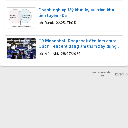
Doanh nghiệp Mỹ khát kỹ sư triển khai
tiền tuyến FDE
bởi
Rumi
,
02:25, Thứ 5
Từ Moonshot, Deepseek đến làm chip:
Cách Tencent đang âm thầm xây dựng
"đế chế" AI của mình
bởi
Mẫn Nhi
,
28/07/2026