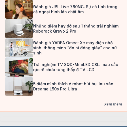
Đánh giá JBL Live 780NC: Sự cá tính trong
cả ngoại hình lẫn chất âm
Những điểm hay dở sau 1 tháng trải nghiệm
Roborock Qrevo 2 Pro
Đánh giá YADEA Omee: Xe máy điện nhỏ
xinh, thông minh “đo ni đóng giày” cho nữ
sinh
Trải nghiệm TV SQD-MiniLED C8L: màu sắc
rực rỡ chưa từng thấy ở TV LCD
5 điểm mình thích ở robot hút bụi lau sàn
Dreame L50s Pro Ultra
Xem thêm