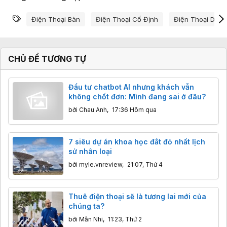
Từ khóa
Điện Thoại Bàn
Điện Thoại Cố Định
Điện Thoại Doan
CHỦ ĐỀ TƯƠNG TỰ
Đầu tư chatbot AI nhưng khách vẫn
không chốt đơn: Mình đang sai ở đâu?
bởi
Chau Anh
,
17:36 Hôm qua
7 siêu dự án khoa học đắt đỏ nhất lịch
sử nhân loại
bởi
myle.vnreview
,
21:07, Thứ 4
Thuê điện thoại sẽ là tương lai mới của
chúng ta?
bởi
Mẫn Nhi
,
11:23, Thứ 2