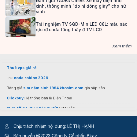
Đánh giá YADEA Omee: Xe máy điện nhỏ
xinh, thông minh “đo ni đóng giày” cho nữ
sinh
Trải nghiệm TV SQD-MiniLED C8L: màu sắc
rực rỡ chưa từng thấy ở TV LCD
Xem thêm
Thuê vps giá rẻ
link
code roblox 2026
Bảng giá
sim năm sinh 1994 khosim.com
giá sập sàn
Clickbuy
Hệ thống bán lẻ Điện Thoại
mua office 2016 bản quyền
vĩnh viễn
Chịu trách nhiệm nội dung: LÊ THỊ HẠNH
Bản quyền @2023 Công ty Cổ phần Bkav