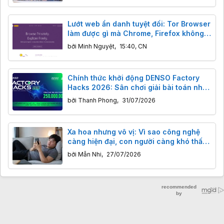
Lướt web ẩn danh tuyệt đối: Tor Browser
làm được gì mà Chrome, Firefox không
thể?
bởi
Minh Nguyệt
,
15:40, CN
Chính thức khởi động DENSO Factory
Hacks 2026: Sân chơi giải bài toán nhà
máy thông minh cho giới trẻ Việt
bởi
Thanh Phong
,
31/07/2026
Xa hoa nhưng vô vị: Vì sao công nghệ
càng hiện đại, con người càng khó thấy
vui?
bởi
Mẫn Nhi
,
27/07/2026