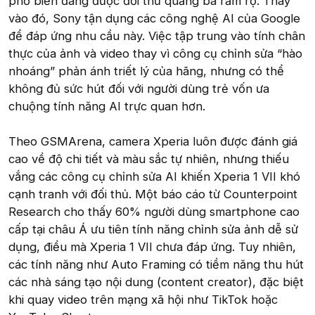
phổ biến đang được đối thủ quảng bá rầm rộ. Thay
vào đó, Sony tận dụng các công nghệ AI của Google
để đáp ứng nhu cầu này. Việc tập trung vào tính chân
thực của ảnh và video thay vì công cụ chỉnh sửa “hào
nhoáng” phản ánh triết lý của hãng, nhưng có thể
không đủ sức hút đối với người dùng trẻ vốn ưa
chuộng tính năng AI trực quan hơn.
Theo GSMArena, camera Xperia luôn được đánh giá
cao về độ chi tiết và màu sắc tự nhiên, nhưng thiếu
vắng các công cụ chỉnh sửa AI khiến Xperia 1 VII khó
cạnh tranh với đối thủ. Một báo cáo từ Counterpoint
Research cho thấy 60% người dùng smartphone cao
cấp tại châu Á ưu tiên tính năng chỉnh sửa ảnh dễ sử
dụng, điều mà Xperia 1 VII chưa đáp ứng. Tuy nhiên,
các tính năng như Auto Framing có tiềm năng thu hút
các nhà sáng tạo nội dung (content creator), đặc biệt
khi quay video trên mạng xã hội như TikTok hoặc