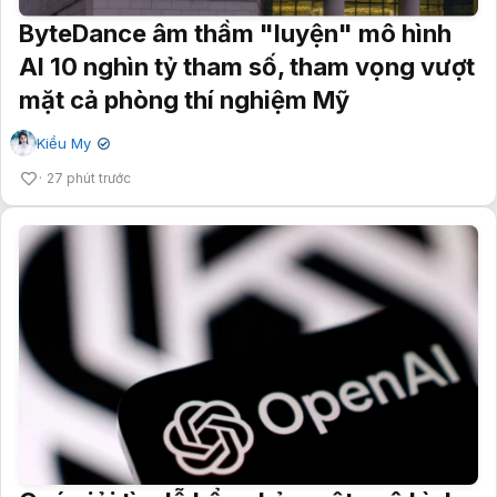
ByteDance âm thầm "luyện" mô hình
AI 10 nghìn tỷ tham số, tham vọng vượt
mặt cả phòng thí nghiệm Mỹ
Kiều My
✔
27 phút trước