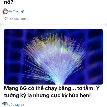
nổ?
Hư Trúc
✔
56 phút trước
Mạng 6G có thể chạy bằng... tơ tằm: Ý
tưởng kỳ lạ nhưng cực kỳ hứa hẹn!
Kiều My
✔