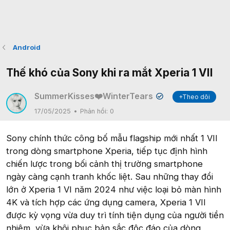
Android
Thế khó của Sony khi ra mắt Xperia 1 VII
SummerKisses❤️WinterTears
+Theo dõi
✔
17/05/2025
Phản hồi:
0
Sony chính thức công bố mẫu flagship mới nhất 1 VII
trong dòng smartphone Xperia, tiếp tục định hình
chiến lược trong bối cảnh thị trường smartphone
ngày càng cạnh tranh khốc liệt. Sau những thay đổi
lớn ở Xperia 1 VI năm 2024 như việc loại bỏ màn hình
4K và tích hợp các ứng dụng camera, Xperia 1 VII
được kỳ vọng vừa duy trì tính tiện dụng của người tiền
nhiệm, vừa khôi phục bản sắc độc đáo của dòng