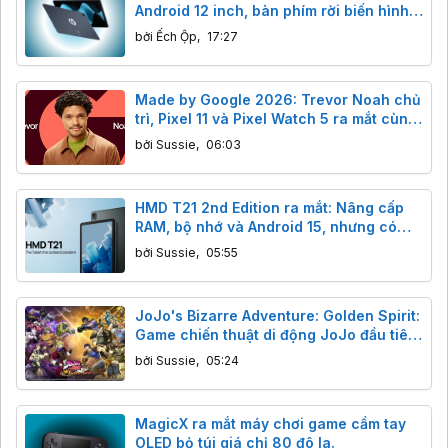
Android 12 inch, bàn phím rời biến hình
laptop, giá từ 12 triệu.
bởi
Ếch Ộp
,
17:27
Made by Google 2026: Trevor Noah chủ
trì, Pixel 11 và Pixel Watch 5 ra mắt cùng
dàn sao đình đám.
bởi
Sussie
,
06:03
HMD T21 2nd Edition ra mắt: Nâng cấp
RAM, bộ nhớ và Android 15, nhưng có
đáng tiền?
bởi
Sussie
,
05:55
JoJo's Bizarre Adventure: Golden Spirit:
Game chiến thuật di động JoJo đầu tiên
ra mắt toàn cầu 13/8
bởi
Sussie
,
05:24
MagicX ra mắt máy chơi game cầm tay
OLED bỏ túi giá chỉ 80 đô la.