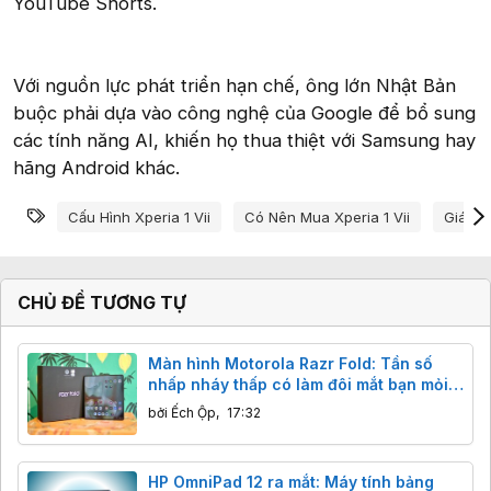
YouTube Shorts.
Với nguồn lực phát triển hạn chế, ông lớn Nhật Bản
buộc phải dựa vào công nghệ của Google để bổ sung
các tính năng AI, khiến họ thua thiệt với Samsung hay
hãng Android khác.
Từ khóa
Cấu Hình Xperia 1 Vii
Có Nên Mua Xperia 1 Vii
Giá Bán
CHỦ ĐỀ TƯƠNG TỰ
Màn hình Motorola Razr Fold: Tần số
nhấp nháy thấp có làm đôi mắt bạn mỏi
mệt?
bởi
Ếch Ộp
,
17:32
HP OmniPad 12 ra mắt: Máy tính bảng