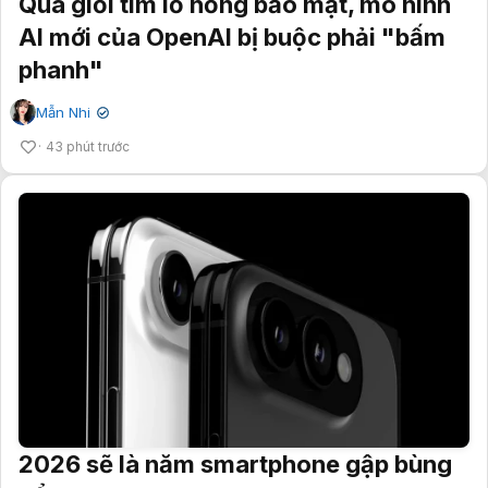
Quá giỏi tìm lỗ hổng bảo mật, mô hình
AI mới của OpenAI bị buộc phải "bấm
phanh"
Mẫn Nhi
✔
43 phút trước
2026 sẽ là năm smartphone gập bùng