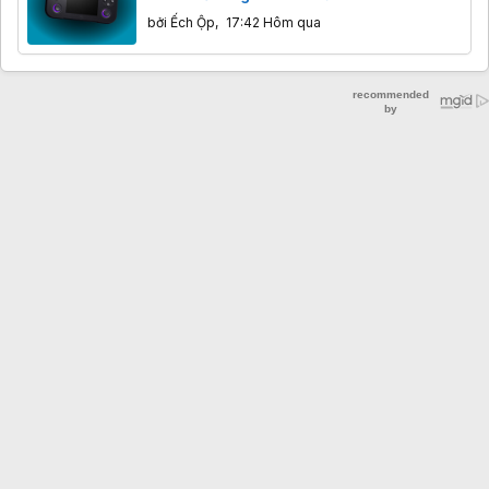
bởi
Ếch Ộp
,
17:42 Hôm qua