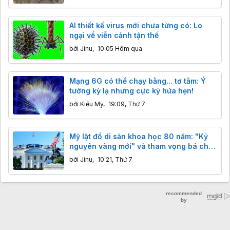
AI thiết kế virus mới chưa từng có: Lo
ngại về viễn cảnh tận thế
bởi
Jinu
,
10:05 Hôm qua
Mạng 6G có thể chạy bằng... tơ tằm: Ý
tưởng kỳ lạ nhưng cực kỳ hứa hẹn!
bởi
Kiều My
,
19:09, Thứ 7
Mỹ lật đổ di sản khoa học 80 năm: "Kỷ
nguyên vàng mới" và tham vọng bá chủ
công nghệ
bởi
Jinu
,
10:21, Thứ 7