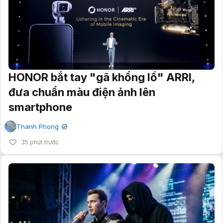
HONOR bắt tay "gã khổng lồ" ARRI,
đưa chuẩn màu điện ảnh lên
smartphone
Thanh Phong
✔
35 phút trước