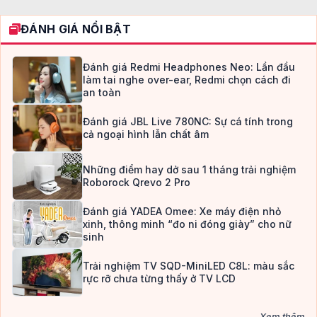
ĐÁNH GIÁ NỔI BẬT
Đánh giá Redmi Headphones Neo: Lần đầu
làm tai nghe over-ear, Redmi chọn cách đi
an toàn
Đánh giá JBL Live 780NC: Sự cá tính trong
cả ngoại hình lẫn chất âm
Những điểm hay dở sau 1 tháng trải nghiệm
Roborock Qrevo 2 Pro
Đánh giá YADEA Omee: Xe máy điện nhỏ
xinh, thông minh “đo ni đóng giày” cho nữ
sinh
Trải nghiệm TV SQD-MiniLED C8L: màu sắc
rực rỡ chưa từng thấy ở TV LCD
Xem thêm