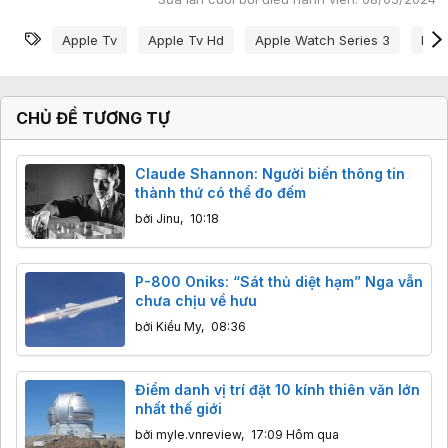
Từ khóa
Apple Tv
Apple Tv Hd
Apple Watch Series 3
Ipo
CHỦ ĐỀ TƯƠNG TỰ
Claude Shannon: Người biến thông tin
thành thứ có thể đo đếm
bởi
Jinu
,
10:18
P-800 Oniks: “Sát thủ diệt hạm” Nga vẫn
chưa chịu về hưu
bởi
Kiều My
,
08:36
Điểm danh vị trí đặt 10 kính thiên văn lớn
nhất thế giới
bởi
myle.vnreview
,
17:09 Hôm qua