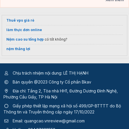
Thuê vps giá rẻ
làm thực đơn online
Nệm cao su tổng hợp
có tốt không?
nệm thắng lợi
Chịu trách nhiệm nội dung: LÊ THỊ HẠNH
Bản quyền @2023 Công ty Cổ phần Bkav
Địa chỉ: Tầng 2, Tòa nhà HH1, Đường Dương Đình Nghệ,
Phường Cầu Giấy, TP Hà Nội
Giấy phép thiết lập mạng xã hội số 499/GP-BTTTT
do Bộ
Thông tin và Truyền thông cấp ngày 17/10/2022
Email:
quangcao.vnreview@gmail.com