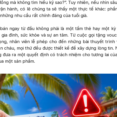
 đồng mà không tìm hiểu kỹ sao?”. Tuy nhiên, nếu nhìn sâ
ận hành, có lẽ chúng ta sẽ thấy một thực tế khác: phầ
những nhu cầu rất chính đáng của tuổi già.
bán ngay từ đầu không phải là một tấm thẻ hay một kỳ
gia đình, sức khỏe và sự an tâm. Từ cuộc gọi tặng vou
ng, nhân viên lễ phép cho đến những bài thuyết trình v
on cháu, mọi thứ đều được thiết kế để xây dựng lòng tin.
đưa ra một quyết định có trách nhiệm cho tương lai của
ua một sản phẩm.