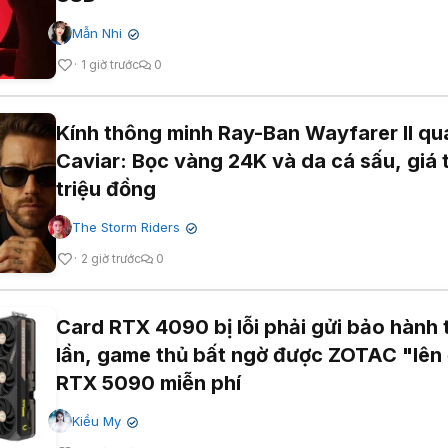
Mẫn Nhi
✔
1 giờ trước
0
Kính thông minh Ray-Ban Wayfarer II qu
Caviar: Bọc vàng 24K và da cá sấu, giá 
triệu đồng
The Storm Riders
✔
2 giờ trước
0
Card RTX 4090 bị lỗi phải gửi bảo hành t
lần, game thủ bất ngờ được ZOTAC "lên 
RTX 5090 miễn phí
Kiều My
✔