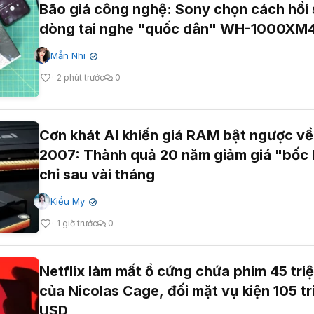
Bão giá công nghệ: Sony chọn cách hồi 
dòng tai nghe "quốc dân" WH-1000XM
Mẫn Nhi
✔
2 phút trước
0
Cơn khát AI khiến giá RAM bật ngược về
2007: Thành quả 20 năm giảm giá "bốc 
chỉ sau vài tháng
Kiều My
✔
1 giờ trước
0
Netflix làm mất ổ cứng chứa phim 45 tri
của Nicolas Cage, đối mặt vụ kiện 105 tr
USD