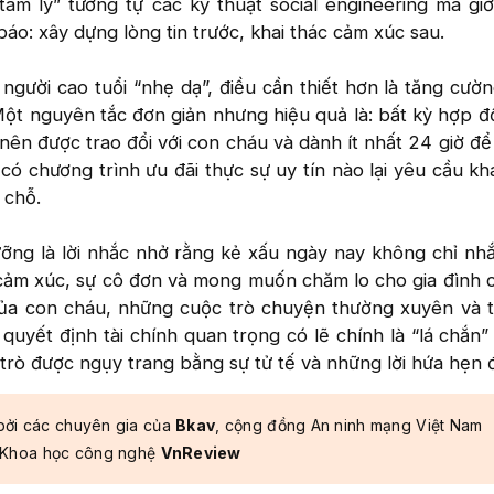
tâm lý” tương tự các kỹ thuật social engineering mà giớ
o: xây dựng lòng tin trước, khai thác cảm xúc sau.
h người cao tuổi “nhẹ dạ”, điều cần thiết hơn là tăng cườ
Một nguyên tắc đơn giản nhưng hiệu quả là: bất kỳ hợp 
nên được trao đổi với con cháu và dành ít nhất 24 giờ để
 có chương trình ưu đãi thực sự uy tín nào lại yêu cầu k
 chỗ.
ưỡng là lời nhắc nhở rằng kẻ xấu ngày nay không chỉ nh
cảm xúc, sự cô đơn và mong muốn chăm lo cho gia đình 
của con cháu, những cuộc trò chuyện thường xuyên và 
uyết định tài chính quan trọng có lẽ chính là “lá chắn”
trò được ngụy trang bằng sự tử tế và những lời hứa hẹn đ
bởi các chuyên gia của
Bkav
, cộng đồng An ninh mạng Việt Nam
 Khoa học công nghệ
VnReview