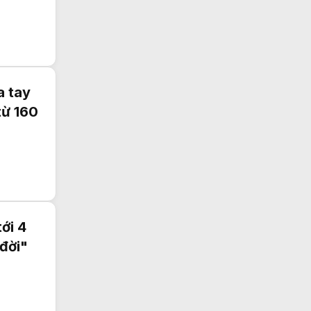
a tay
từ 160
ới 4
đời"