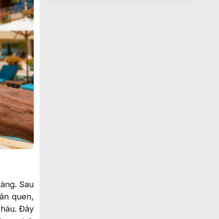
hàng. Sau
hân quen,
cháu. Đây