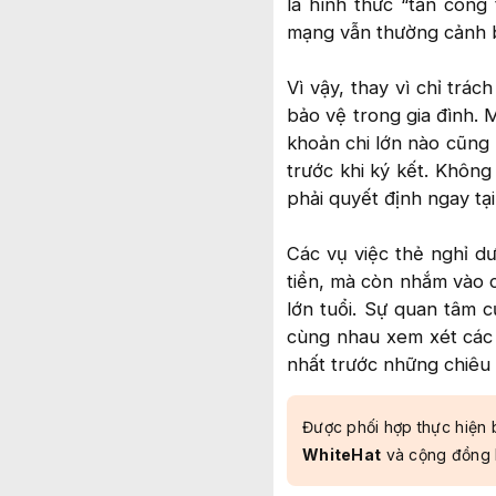
là hình thức “tấn công 
mạng vẫn thường cảnh bá
Vì vậy, thay vì chỉ trác
bảo vệ trong gia đình. 
khoản chi lớn nào cũng 
trước khi ký kết. Không
phải quyết định ngay tại
Các vụ việc thẻ nghỉ d
tiền, mà còn nhắm vào 
lớn tuổi. Sự quan tâm 
cùng nhau xem xét các q
nhất trước những chiêu 
Được phối hợp thực hiện 
WhiteHat
và cộng đồng