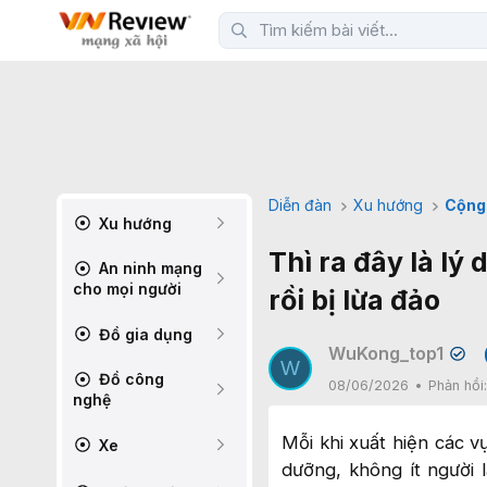
Diễn đàn
Xu hướng
Cộng
Xu hướng
Thì ra đây là lý
An ninh mạng
cho mọi người
rồi bị lừa đảo
Đồ gia dụng
WuKong_top1
✔
W
Đồ công
08/06/2026
Phản hồi
nghệ
Mỗi khi xuất hiện các v
Xe
dưỡng, không ít người l