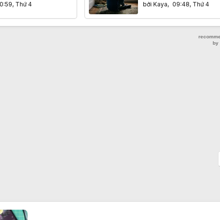
mạng xã hội
0:59, Thứ 4
bởi
Kaya
,
09:48, Thứ 4