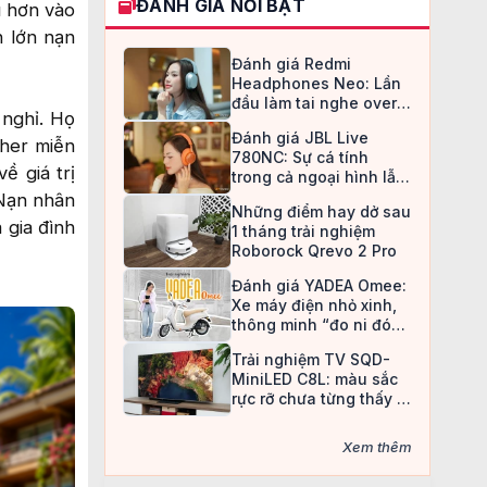
ĐÁNH GIÁ NỔI BẬT
u hơn vào
n lớn nạn
Đánh giá Redmi
Headphones Neo: Lần
đầu làm tai nghe over-
 nghỉ. Họ
ear, Redmi chọn cách đi
Đánh giá JBL Live
an toàn
cher miễn
780NC: Sự cá tính
ề giá trị
trong cả ngoại hình lẫn
chất âm
 Nạn nhân
Những điểm hay dở sau
 gia đình
1 tháng trải nghiệm
Roborock Qrevo 2 Pro
Đánh giá YADEA Omee:
Xe máy điện nhỏ xinh,
thông minh “đo ni đóng
giày” cho nữ sinh
Trải nghiệm TV SQD-
MiniLED C8L: màu sắc
rực rỡ chưa từng thấy ở
TV LCD
Xem thêm