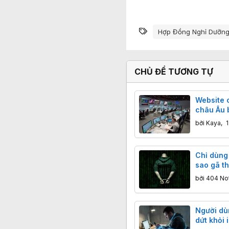
Từ khóa
Hợp Đồng Nghỉ Dưỡn
CHỦ ĐỀ TƯƠNG TỰ
Website 
châu Âu b
quảng cá
bởi
Kaya
,
Chỉ dùng 
sao gã th
thể khiến
bởi
404 No
động?
Người dù
dứt khỏi 