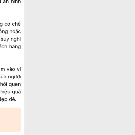
i an ninh
ng cơ chế
đồng hoặc
 suy nghĩ
hách hàng
ắm vào ví
của người
thói quen
 hiệu quả
ẹp đẽ.​