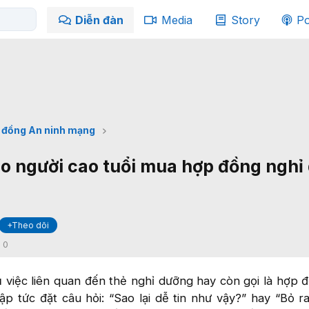
Diễn đàn
Media
Story
Po
 đồng An ninh mạng
 do người cao tuổi mua hợp đồng ngh
+Theo dõi
:
0
ụ việc liên quan đến thẻ nghỉ dưỡng hay còn gọi là hợp 
ập tức đặt câu hỏi: “Sao lại dễ tin như vậy?” hay “Bỏ r