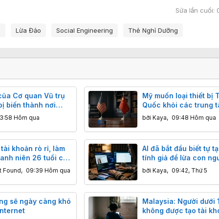
Sửa lần cuối:
g
Lừa Đảo
Social Engineering
Thẻ Nghỉ Dưỡng
của Cơ quan Vũ trụ
Mỹ muốn loại thiết bị 
ị biến thành nơi
Quốc khỏi các trung 
o IPTV lậu
liệu AI
13:58 Hôm qua
bởi
Kaya
,
09:48 Hôm qua
tài khoản rò rỉ, làm
AI đã bắt đầu biết tự t
anh niên 26 tuổi có
tính giả để lừa con ng
 cả thế giới rúng
t Found
,
09:39 Hôm qua
bởi
Kaya
,
09:42, Thứ 5
ng sẽ ngày càng khó
Malaysia: Người dưới 1
internet
không được tạo tài kh