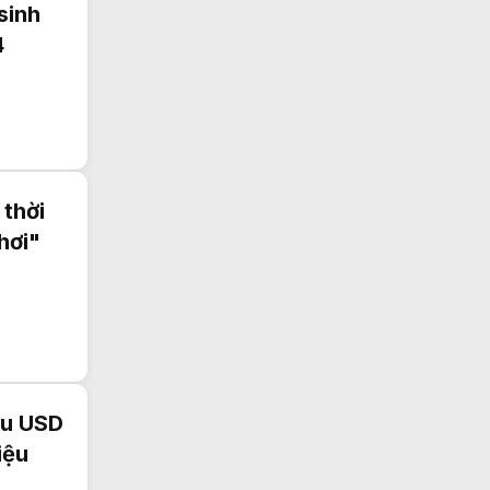
sinh
4
 thời
hơi"
ệu USD
iệu