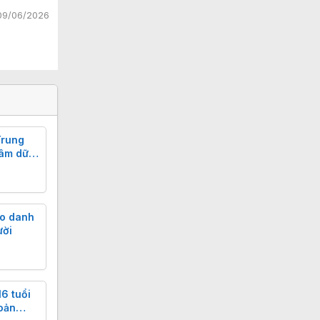
09/06/2026
Trung
tâm dữ
ạo danh
ười
6 tuổi
oản