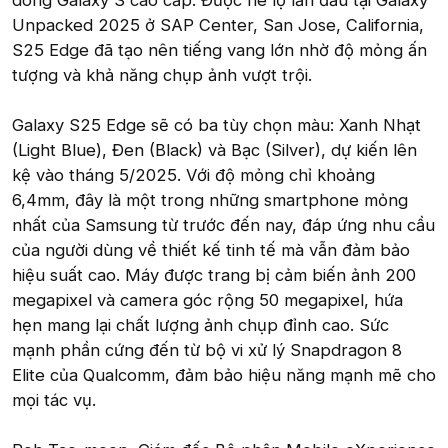
dòng Galaxy S cao cấp. Được hé lộ lần đầu tại Galaxy
Unpacked 2025 ở SAP Center, San Jose, California,
S25 Edge đã tạo nên tiếng vang lớn nhờ độ mỏng ấn
tượng và khả năng chụp ảnh vượt trội.
Galaxy S25 Edge sẽ có ba tùy chọn màu: Xanh Nhạt
(Light Blue), Đen (Black) và Bạc (Silver), dự kiến lên
kệ vào tháng 5/2025. Với độ mỏng chỉ khoảng
6,4mm, đây là một trong những smartphone mỏng
nhất của Samsung từ trước đến nay, đáp ứng nhu cầu
của người dùng về thiết kế tinh tế mà vẫn đảm bảo
hiệu suất cao. Máy được trang bị cảm biến ảnh 200
megapixel và camera góc rộng 50 megapixel, hứa
hẹn mang lại chất lượng ảnh chụp đỉnh cao. Sức
mạnh phần cứng đến từ bộ vi xử lý Snapdragon 8
Elite của Qualcomm, đảm bảo hiệu năng mạnh mẽ cho
mọi tác vụ.