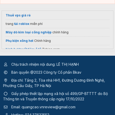
Thuê vps giá rẻ
trang
tải roblox
miễn phí
Máy dò kim loại công nghiệp
chính hãng
Phụ kiện xông hơi
Chính hãng
bình bọt tuyết tiệm ô tô
Tahico.com
Thuê máy photocopy màu
Chịu trách nhiệm nội dung: LÊ THỊ HẠNH
màn hình LED p5
uy tín
Bản quyền @2023 Công ty Cổ phần Bkav
Bảng Giá
Micro không dây
Cập nhật Mới Nhất
Địa chỉ: Tầng 2, Tòa nhà HH1, Đường Dương Đình Nghệ,
Phường Cầu Giấy, TP Hà Nội
Giấy phép thiết lập mạng xã hội số 499/GP-BTTTT
do Bộ
Thông tin và Truyền thông cấp ngày 17/10/2022
Email:
quangcao.vnreview@gmail.com
Hotline:
024.37632552