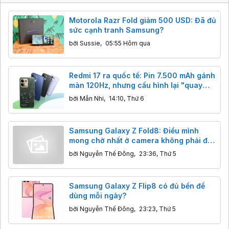
Motorola Razr Fold giảm 500 USD: Đã đủ
sức cạnh tranh Samsung?
bởi
Sussie
,
05:55 Hôm qua
Redmi 17 ra quốc tế: Pin 7.500 mAh gánh
màn 120Hz, nhưng cấu hình lại "quay
xe" về thời eMMC và màn HD+
bởi
Mẫn Nhi
,
14:10, Thứ 6
Samsung Galaxy Z Fold8: Điều mình
mong chờ nhất ở camera không phải độ
phân giải
bởi
Nguyễn Thế Đông
,
23:36, Thứ 5
Samsung Galaxy Z Flip8 có đủ bền để
dùng mỗi ngày?
bởi
Nguyễn Thế Đông
,
23:23, Thứ 5