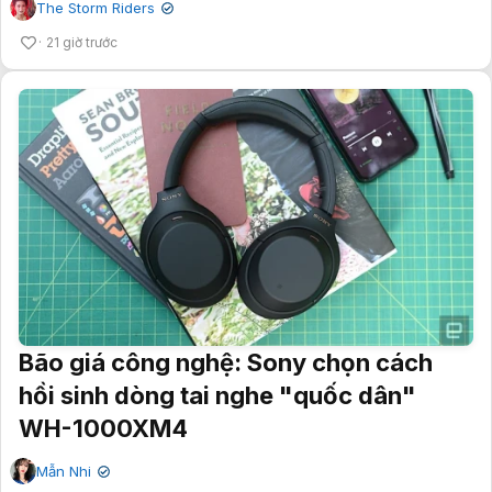
The Storm Riders
✔
21 giờ trước
Bão giá công nghệ: Sony chọn cách
hồi sinh dòng tai nghe "quốc dân"
WH-1000XM4
Mẫn Nhi
✔