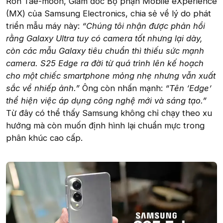
Roh Tae-moon, Giám đốc Bộ phận Mobile eXperience
(MX) của Samsung Electronics, chia sẻ về lý do phát
triển mẫu máy này:
“Chúng tôi nhận được phản hồi
rằng Galaxy Ultra tuy có camera tốt nhưng lại dày,
còn các mẫu Galaxy tiêu chuẩn thì thiếu sức mạnh
camera. S25 Edge ra đời từ quá trình lên kế hoạch
cho một chiếc smartphone mỏng nhẹ nhưng vẫn xuất
sắc về nhiếp ảnh.”
Ông còn nhấn mạnh:
“Tên ‘Edge’
thể hiện việc áp dụng công nghệ mới và sáng tạo.”
Từ đây có thể thấy Samsung không chỉ chạy theo xu
hướng mà còn muốn định hình lại chuẩn mực trong
phân khúc cao cấp.