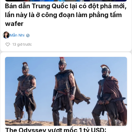
Bán dẫn Trung Quốc lại có đột phá mới,
lần này là ở công đoạn làm phẳng tấm
wafer
Mẫn Nhi
✔
13 giờ trước
The Odyssey vượt mốc 1 tỷ USD: