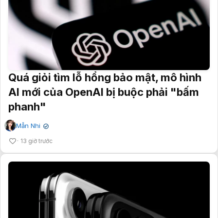
Quá giỏi tìm lỗ hổng bảo mật, mô hình
AI mới của OpenAI bị buộc phải "bấm
phanh"
Mẫn Nhi
✔
13 giờ trước