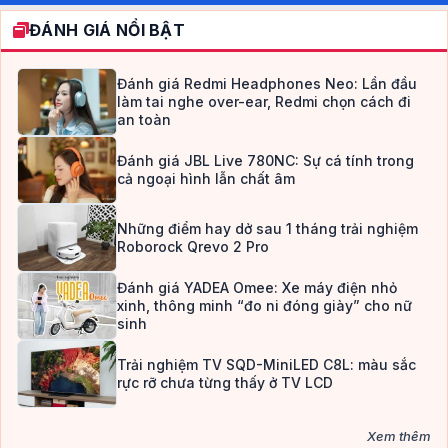
ĐÁNH GIÁ NỔI BẬT
Đánh giá Redmi Headphones Neo: Lần đầu
làm tai nghe over-ear, Redmi chọn cách đi
an toàn
Đánh giá JBL Live 780NC: Sự cá tính trong
cả ngoại hình lẫn chất âm
Những điểm hay dở sau 1 tháng trải nghiệm
Roborock Qrevo 2 Pro
Đánh giá YADEA Omee: Xe máy điện nhỏ
xinh, thông minh “đo ni đóng giày” cho nữ
sinh
Trải nghiệm TV SQD-MiniLED C8L: màu sắc
rực rỡ chưa từng thấy ở TV LCD
Xem thêm