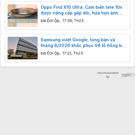
Oppo Find X10 Ultra: Cảm biến tele 10x
được nâng cấp gấp đôi, hứa hẹn ảnh
đêm đột phá
bởi
Ếch Ộp
,
17:39, Thứ 5
Samsung vượt Google, tung bản vá
tháng 8/2026 khắc phục 56 lỗ hổng bảo
mật trên Galaxy.
bởi
Ếch Ộp
,
17:22, Thứ 5