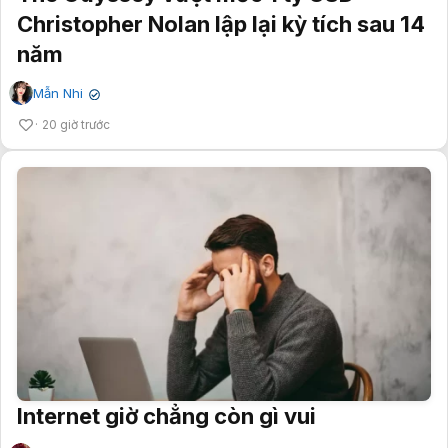
Christopher Nolan lập lại kỳ tích sau 14
năm
Mẫn Nhi
✔
20 giờ trước
Internet giờ chẳng còn gì vui