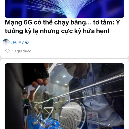
Mạng 6G có thể chạy bằng... tơ tằm: Ý
tưởng kỳ lạ nhưng cực kỳ hứa hẹn!
Kiều My
✔
13 giờ trước