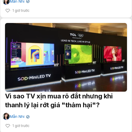
Mẫn Nhi
✔
1 giờ trước
Vì sao TV xịn mua rõ đắt nhưng khi
thanh lý lại rớt giá "thảm hại"?
Mẫn Nhi
✔
1 giờ trước