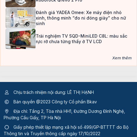
Đánh giá YADEA Omee: Xe máy điện nhỏ
xinh, thông minh “đo ni đóng giày” cho nữ
sinh
Trải nghiệm TV SQD-MiniLED C8L: màu sắc
rực rỡ chưa từng thấy ở TV LCD
Xem thêm
Chịu trách nhiệm nội dung: LÊ THỊ HẠNH
Bản quyền @2023 Công ty Cổ phần Bkav
Địa chỉ: Tầng 2, Tòa nhà HH1, Đường Dương Đình Nghệ,
Phường Cầu Giấy, TP Hà Nội
Giấy phép thiết lập mạng xã hội số 499/GP-BTTTT
do Bộ
Thông tin và Truyền thông cấp ngày 17/10/2022