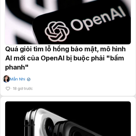
Quá giỏi tìm lỗ hổng bảo mật, mô hình
AI mới của OpenAI bị buộc phải "bấm
phanh"
Mẫn Nhi
✔
18 giờ trước