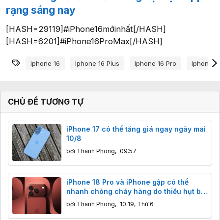
rạng sáng nay
[HASH=29119]#iPhone16mớinhất[/HASH]
[HASH=6201]#iPhone16ProMax[/HASH]
Từ khóa
Iphone 16
Iphone 16 Plus
Iphone 16 Pro
Iphone 1
CHỦ ĐỀ TƯƠNG TỰ
iPhone 17 có thể tăng giá ngay ngày mai
10/8
bởi
Thanh Phong
,
09:57
iPhone 18 Pro và iPhone gập có thể
nhanh chóng cháy hàng do thiếu hụt bộ
nhớ
bởi
Thanh Phong
,
10:19, Thứ 6