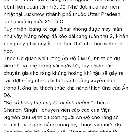
bệnh liên quan tới nhiệt độ. Nhờ đợt mưa rào, nền
nhiệt tại Lucknow (thành phố thuộc Uttar Pradesh)
đã hạ xuống mức 32 độ C.
Tuy nhiên, bang kề cận Bihar không được may mắn
như vậy. Nắng nóng đã kéo dài sang tuần thứ 2, khiến
bang này phải quyết định tạm thời cho học sinh nghỉ
học.
Theo Cơ quan Khí tượng Ấn Độ (IMD), nhiệt độ dự
kiến sẽ hạ nhẹ trong vài ngày tới, tuy nhiên các
chuyên gia cho rằng khủng hoảng khí hậu sẽ gây ra
các đợt sóng nhiệt dài hơn và thường xuyên hơn
trong tương lai, thách thức khả năng thích ứng của Ấn
Độ.
"Sẽ có hàng triệu người bị ảnh hưởng",
Tiến sĩ
Chandni Singh - chuyên viên cấp cao của Viện
Nghiên cứu Định cư Con người Ấn Độ cho rằng số
người tử vong do nắng nóng tùy thuộc vào mức độ
ứng phó của hệ thống y tế.
"Nhưng chắc chắn là