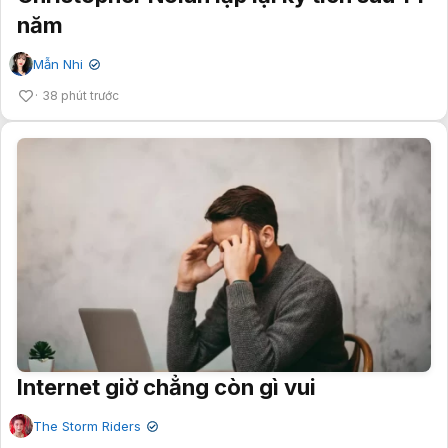
năm
Mẫn Nhi
✔
38 phút trước
Internet giờ chẳng còn gì vui
The Storm Riders
✔