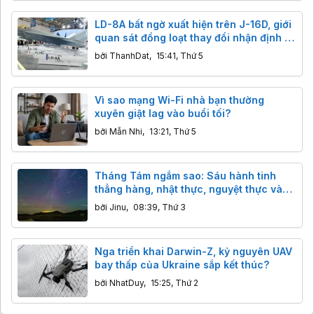
LD-8A bất ngờ xuất hiện trên J-16D, giới
quan sát đồng loạt thay đổi nhận định về
tên lửa chống radar mới của Trung
bởi
ThanhDat
,
15:41, Thứ 5
Quốc
Vì sao mạng Wi-Fi nhà bạn thường
xuyên giật lag vào buổi tối?
bởi
Mẫn Nhi
,
13:21, Thứ 5
Tháng Tám ngắm sao: Sáu hành tinh
thẳng hàng, nhật thực, nguyệt thực và
ngôi sao khổng lồ đáng sợ
bởi
Jinu
,
08:39, Thứ 3
Nga triển khai Darwin-Z, kỷ nguyên UAV
bay thấp của Ukraine sắp kết thúc?
bởi
NhatDuy
,
15:25, Thứ 2