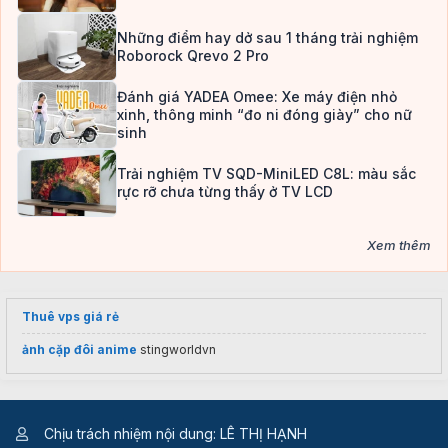
Những điểm hay dở sau 1 tháng trải nghiệm
Roborock Qrevo 2 Pro
Đánh giá YADEA Omee: Xe máy điện nhỏ
xinh, thông minh “đo ni đóng giày” cho nữ
sinh
Trải nghiệm TV SQD-MiniLED C8L: màu sắc
rực rỡ chưa từng thấy ở TV LCD
Xem thêm
Thuê vps giá rẻ
ảnh cặp đôi anime
stingworldvn
Chịu trách nhiệm nội dung: LÊ THỊ HẠNH