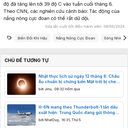
độ đã tăng lên tới 39 độ C vào tuần cuối tháng 6.
Theo CNN, các nghiên cứu cảnh báo: Tác động của
nắng nóng cực đoan có thể rất dữ dội.
Sửa lần cuối bởi điều hành viên:
08/05/2024
Từ khóa
Biến Đổi Khí Hậu
Nắng Nóng Cực Đoan
Sóng Nhiệt
CHỦ ĐỀ TƯƠNG TỰ
Nhật thực lịch sử ngày 12 tháng 8: Châu
Âu chuẩn bị chứng kiến Mặt trời bị che
khuất gần 98%
bởi
Jinu
,
08:32 Hôm qua
H-6N mang theo Thunderbolt-1 lần đầu
xuất hiện: Trung Quốc đang gửi thông
điệp gì tới các nhóm tàu sân bay?
bởi
NhatDuy
,
16:31, Thứ 5