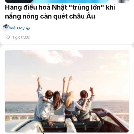
Hãng điều hoà Nhật "trúng lớn" khi
nắng nóng càn quét châu Âu
Kiều My
✔
1 giờ trước