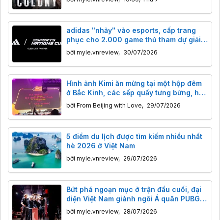
adidas "nhảy" vào esports, cấp trang
phục cho 2.000 game thủ tham dự giải
Esports Nations Cup
bởi
myle.vnreview
,
30/07/2026
Hình ảnh Kimi ăn mừng tại một hộp đêm
ở Bắc Kinh, các sếp quẩy tưng bừng, hô
to"Lên mặt trăng!"
bởi
From Beijing with Love
,
29/07/2026
5 điểm du lịch được tìm kiếm nhiều nhất
hè 2026 ở Việt Nam
bởi
myle.vnreview
,
29/07/2026
Bứt phá ngoạn mục ở trận đấu cuối, đại
diện Việt Nam giành ngôi Á quân PUBG
tại Esports World Cup 2026
bởi
myle.vnreview
,
28/07/2026