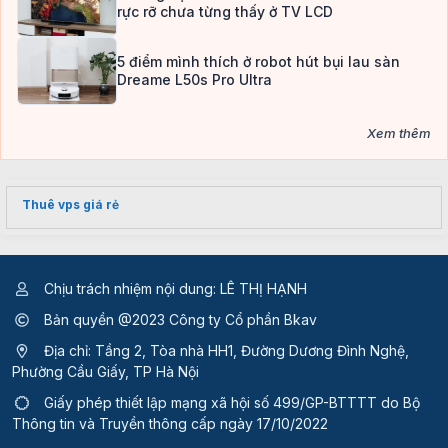
rực rỡ chưa từng thấy ở TV LCD
5 điểm mình thích ở robot hút bụi lau sàn
Dreame L50s Pro Ultra
Xem thêm
Thuê vps giá rẻ
Chịu trách nhiệm nội dung: LÊ THỊ HẠNH
Bản quyền @2023 Công ty Cổ phần Bkav
Địa chỉ: Tầng 2, Tòa nhà HH1, Đường Dương Đình Nghệ,
Phường Cầu Giấy, TP Hà Nội
Giấy phép thiết lập mạng xã hội số 499/GP-BTTTT
do Bộ
Thông tin và Truyền thông cấp ngày 17/10/2022