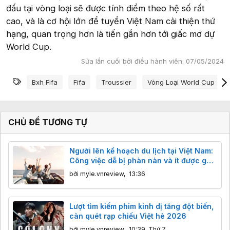
đấu tại vòng loại sẽ được tính điểm theo hệ số rất
cao, và là cơ hội lớn để tuyển Việt Nam cải thiện thứ
hạng, quan trọng hơn là tiến gần hơn tới giấc mơ dự
World Cup.
Sửa lần cuối bởi điều hành viên:
07/05/2024
Từ khóa
Bxh Fifa
Fifa
Troussier
Vòng Loại World Cup 202
CHỦ ĐỀ TƯƠNG TỰ
Người lên kế hoạch du lịch tại Việt Nam:
Công việc dễ bị phàn nàn và ít được ghi
nhận công sức nhất
bởi
myle.vnreview
,
13:36
Lượt tìm kiếm phim kinh dị tăng đột biến,
càn quét rạp chiếu Việt hè 2026
bởi
myle.vnreview
,
10:39, Thứ 7