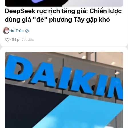
DeepSeek rục rịch tăng giá: Chiến lược
dùng giá "đè" phương Tây gặp khó
Hư Trúc
✔
54 phút trước