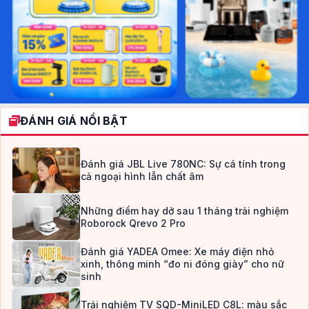
ĐÁNH GIÁ NỔI BẬT
Đánh giá JBL Live 780NC: Sự cá tính trong
cả ngoại hình lẫn chất âm
Những điểm hay dở sau 1 tháng trải nghiệm
Roborock Qrevo 2 Pro
Đánh giá YADEA Omee: Xe máy điện nhỏ
xinh, thông minh “đo ni đóng giày” cho nữ
sinh
Trải nghiệm TV SQD-MiniLED C8L: màu sắc