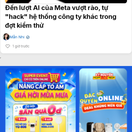
Đến lượt AI của Meta vượt rào, tự
"hack" hệ thống công ty khác trong
đợt kiểm thử
Mẫn Nhi
✔
1 giờ trước