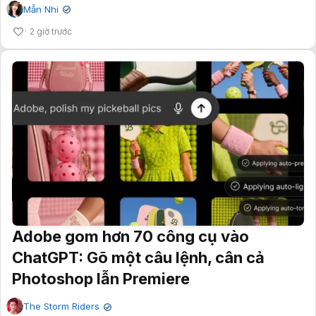
Mẫn Nhi
✔
2 giờ trước
Adobe gom hơn 70 công cụ vào
ChatGPT: Gõ một câu lệnh, cân cả
Photoshop lẫn Premiere
The Storm Riders
✔