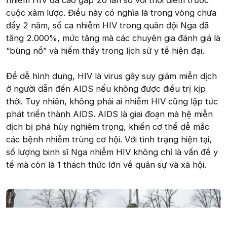
nhiễm HIV đã cao gấp 20 lần so với thời điểm trước
cuộc xâm lược. Điều này có nghĩa là trong vòng chưa
đầy 2 năm, số ca nhiễm HIV trong quân đội Nga đã
tăng 2.000%, mức tăng mà các chuyên gia đánh giá là
“bùng nổ” và hiếm thấy trong lịch sử y tế hiện đại.
Để dễ hình dung, HIV là virus gây suy giảm miễn dịch
ở người dẫn đến AIDS nếu không được điều trị kịp
thời. Tuy nhiên, không phải ai nhiễm HIV cũng lập tức
phát triển thành AIDS. AIDS là giai đoạn mà hệ miễn
dịch bị phá hủy nghiêm trọng, khiến cơ thể dễ mắc
các bệnh nhiễm trùng cơ hội. Với tình trạng hiện tại,
số lượng binh sĩ Nga nhiễm HIV không chỉ là vấn đề y
tế mà còn là 1 thách thức lớn về quân sự và xã hội.