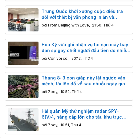
Trung Quốc khởi xướng cuộc điều tra
đối với thiết bị văn phòng in ấn và
photocopy nhập khẩu
bởi
From Beijing with Love
,
21:50, Thứ 4
Hoa Kỳ vừa ghi nhận vụ tai nạn máy bay
dân sự gây chết người đầu tiên do nhiễu
sóng GPS quân sự
bởi
Con voi còi
,
20:12, Thứ 4
Tháng 8: 3 con giáp này lật ngược vận
mệnh, tài lộc đổ về sau chuỗi ngày gian
nan.
bởi
Zoey
,
10:52, Thứ 4
Hải quân Mỹ thử nghiệm radar SPY-
6(V)4, nâng cấp lớn cho tàu khu trục
Arleigh Burke
bởi
Zoey
,
10:51, Thứ 4