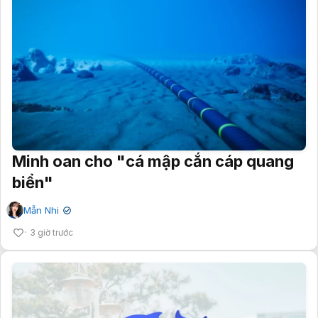
Minh oan cho "cá mập cắn cáp quang
biển"
Mẫn Nhi
✔
3 giờ trước