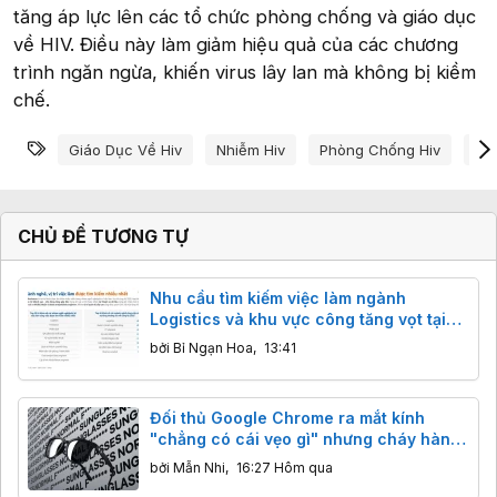
tăng áp lực lên các tổ chức phòng chống và giáo dục
về HIV. Điều này làm giảm hiệu quả của các chương
trình ngăn ngừa, khiến virus lây lan mà không bị kiềm
chế.
Từ khóa
Giáo Dục Về Hiv
Nhiễm Hiv
Phòng Chống Hiv
Qu
CHỦ ĐỀ TƯƠNG TỰ
Nhu cầu tìm kiếm việc làm ngành
Logistics và khu vực công tăng vọt tại
Việt Nam
bởi
Bỉ Ngạn Hoa
,
13:41
Đối thủ Google Chrome ra mắt kính
"chẳng có cái vẹo gì" nhưng cháy hàng
ngay lập tức
bởi
Mẫn Nhi
,
16:27 Hôm qua