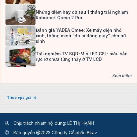
Những điểm hay dở sau 1 tháng trải nghiệm
Roborock Qrevo 2 Pro
Đánh giá YADEA Omee: Xe máy điện nhỏ
xinh, thông minh “đo ni đóng giày” cho nữ
sinh
Trải nghiệm TV SQD-MiniLED C8L: màu sắc
rực rỡ chưa từng thấy ở TV LCD
Xem thêm
Thuê vps giá rẻ
Chịu trách nhiệm nội dung: LÊ THỊ HẠNH
Bản quyền @2023 Công ty Cổ phần Bkav