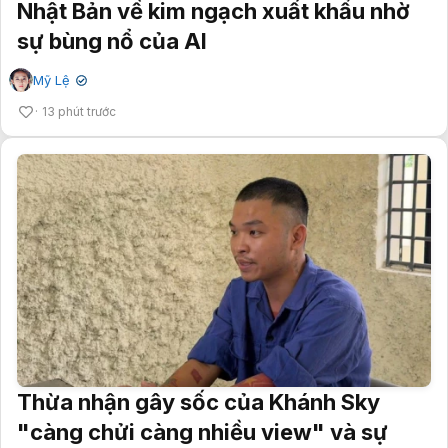
Nhật Bản về kim ngạch xuất khẩu nhờ
sự bùng nổ của AI
Mỹ Lệ
✔
13 phút trước
Thừa nhận gây sốc của Khánh Sky
"càng chửi càng nhiều view" và sự