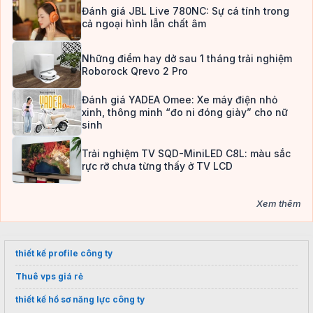
Đánh giá JBL Live 780NC: Sự cá tính trong
cả ngoại hình lẫn chất âm
Những điểm hay dở sau 1 tháng trải nghiệm
Roborock Qrevo 2 Pro
Đánh giá YADEA Omee: Xe máy điện nhỏ
xinh, thông minh “đo ni đóng giày” cho nữ
sinh
Trải nghiệm TV SQD-MiniLED C8L: màu sắc
rực rỡ chưa từng thấy ở TV LCD
Xem thêm
thiết kế profile công ty
Thuê vps giá rẻ
thiết kế hồ sơ năng lực công ty