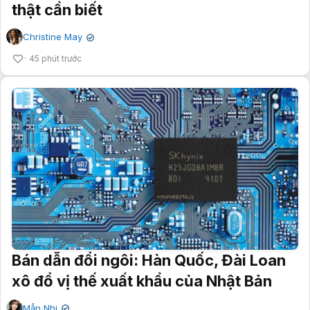
thật cần biết
Christine May
✔
45 phút trước
Bán dẫn đổi ngôi: Hàn Quốc, Đài Loan
xô đổ vị thế xuất khẩu của Nhật Bản
Mẫn Nhi
✔