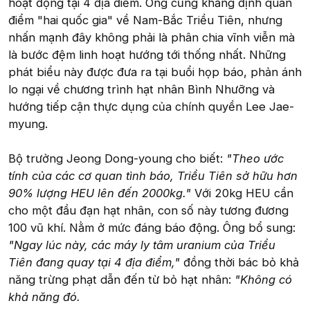
hoạt động tại 4 địa điểm. Ông cũng khẳng định quan
điểm "hai quốc gia" về Nam-Bắc Triều Tiên, nhưng
nhấn mạnh đây không phải là phân chia vĩnh viễn mà
là bước đệm linh hoạt hướng tới thống nhất. Những
phát biểu này được đưa ra tại buổi họp báo, phản ánh
lo ngại về chương trình hạt nhân Bình Nhưỡng và
hướng tiếp cận thực dụng của chính quyền Lee Jae-
myung.
Bộ trưởng Jeong Dong-young cho biết:
"Theo ước
tính của các cơ quan tình báo, Triều Tiên sở hữu hơn
90% lượng HEU lên đến 2000kg."
Với 20kg HEU cần
cho một đầu đạn hạt nhân, con số này tương đương
100 vũ khí. Nằm ở mức đáng báo động. Ông bổ sung:
"Ngay lúc này, các máy ly tâm uranium của Triều
Tiên đang quay tại 4 địa điểm,"
đồng thời bác bỏ khả
năng trừng phạt dẫn đến từ bỏ hạt nhân:
"Không có
khả năng đó.