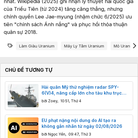
nhất. Wikipedia (2025) ghi nhận lý thuyết hai quốc gia
của Triều Tiên (từ 2024) tăng căng thẳng, nhưng
chính quyền Lee Jae-myung (nhậm chức 6/2025) ưu
tiên "chính sách Ánh nắng" và phục hồi thỏa thuận
quân sự 2018.
Từ khóa
Làm Giàu Uranium
Máy Ly Tâm Uranium
Mỏ Uranium
CHỦ ĐỀ TƯƠNG TỰ
Hải quân Mỹ thử nghiệm radar SPY-
6(V)4, nâng cấp lớn cho tàu khu trục
Arleigh Burke
bởi
Zoey
,
10:51, Thứ 4
EU phạt nặng nội dung do AI tạo ra
không gắn nhãn từ ngày 02/08/2026
bởi
Ngọc Yến
,
09:47, Thứ 3