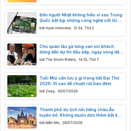
Đến người Nhật không hiểu vì sao Trung
Quốc bắt kịp những công nghệ cốt lõi
của họ nhanh như vậy?
bởi
myle.vnreview
,
12:34, Thứ 2
Chủ quán lẩu gà từng van xin khách
đừng đến dự thi đầu bếp, ngay vòng đầu
tiên giám khảo nói câu bất ngờ
bởi
The Storm Riders
,
14:10, Thứ 7
Tuổi Mùi cần lưu ý gì trong tiết Đại Thử
2026: Vì sao dễ chuột rút ban đêm
bởi
Zoey
,
30/07/2026
Thành phố du lịch nổi tiếng châu Âu
tuyên bố: Không muốn đón thêm bất kỳ
du khách nào
bởi
Mẫn Nhi
,
28/07/2026