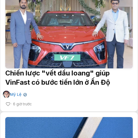
Chiến lược "vết dầu loang" giúp
VinFast có bước tiến lớn ở Ấn Độ
Mỹ Lệ
✔
6 giờ trước