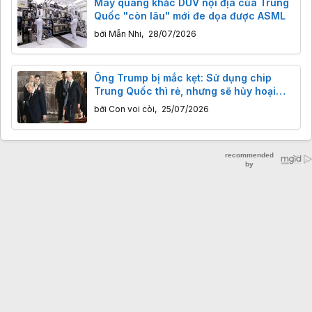
Máy quang khắc DUV nội địa của Trung
Quốc "còn lâu" mới đe dọa được ASML
bởi
Mẫn Nhi
,
28/07/2026
Ông Trump bị mắc kẹt: Sử dụng chip
Trung Quốc thì rẻ, nhưng sẽ hủy hoại
nước Mỹ
bởi
Con voi còi
,
25/07/2026