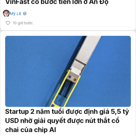
VinFast có bước tiến lớn ở Ấn Độ
Mỹ Lệ
✔
10 giờ trước
Startup 2 năm tuổi được định giá 5,5 tỷ
USD nhờ giải quyết được nút thắt cổ
chai của chip AI