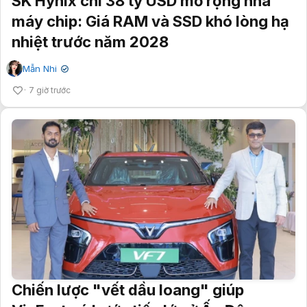
SK Hynix chi 38 tỷ USD mở rộng nhà
máy chip: Giá RAM và SSD khó lòng hạ
nhiệt trước năm 2028
Mẫn Nhi
✔
7 giờ trước
Chiến lược "vết dầu loang" giúp