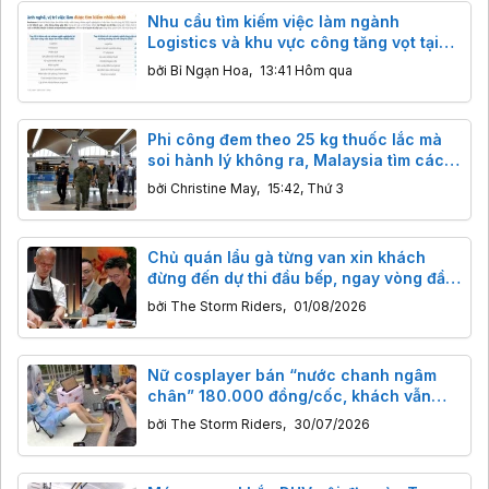
Nhu cầu tìm kiếm việc làm ngành
Logistics và khu vực công tăng vọt tại
Việt Nam
bởi
Bỉ Ngạn Hoa
,
13:41 Hôm qua
Phi công đem theo 25 kg thuốc lắc mà
soi hành lý không ra, Malaysia tìm cách
khắc phục lỗ hổng an ninh
bởi
Christine May
,
15:42, Thứ 3
Chủ quán lẩu gà từng van xin khách
đừng đến dự thi đầu bếp, ngay vòng đầu
tiên giám khảo nói câu bất ngờ
bởi
The Storm Riders
,
01/08/2026
Nữ cosplayer bán “nước chanh ngâm
chân” 180.000 đồng/cốc, khách vẫn
xếp hàng mua
bởi
The Storm Riders
,
30/07/2026