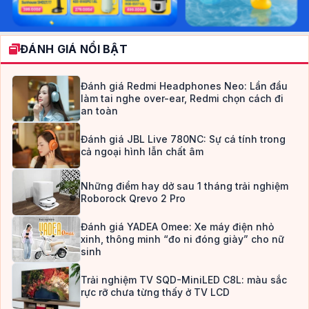
ĐÁNH GIÁ NỔI BẬT
Đánh giá Redmi Headphones Neo: Lần đầu
làm tai nghe over-ear, Redmi chọn cách đi
an toàn
Đánh giá JBL Live 780NC: Sự cá tính trong
cả ngoại hình lẫn chất âm
Những điểm hay dở sau 1 tháng trải nghiệm
Roborock Qrevo 2 Pro
Đánh giá YADEA Omee: Xe máy điện nhỏ
xinh, thông minh “đo ni đóng giày” cho nữ
sinh
Trải nghiệm TV SQD-MiniLED C8L: màu sắc
rực rỡ chưa từng thấy ở TV LCD