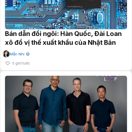
Bán dẫn đổi ngôi: Hàn Quốc, Đài Loan
xô đổ vị thế xuất khẩu của Nhật Bản
Mẫn Nhi
✔
5 giờ trước