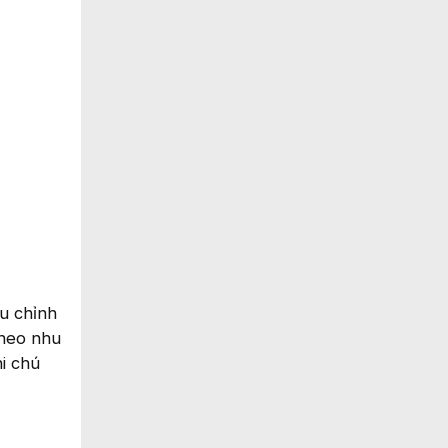
ều chỉnh
theo nhu
i chú