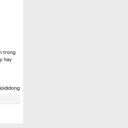
n trong
ấy hay
oididong​