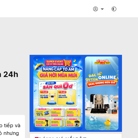
n 24h
o tiếp và
hỏ nhưng