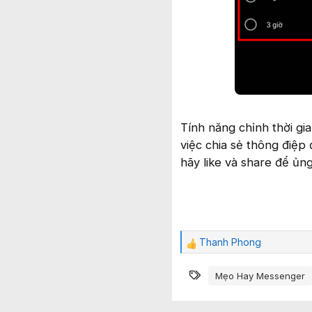
Tính năng chỉnh thời gi
việc chia sẻ thông điệp
hãy like và share để ủn
Thanh Phong
C
ả
Từ khóa
m
Mẹo Hay Messenger
x
ú