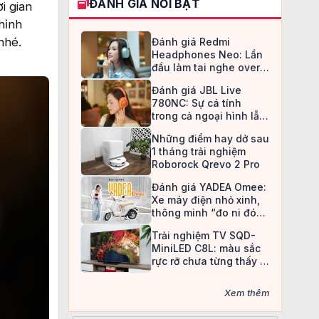
ĐÁNH GIÁ NỔI BẬT
i gian
hỉnh
nhé.
Đánh giá Redmi
Headphones Neo: Lần
đầu làm tai nghe over-
ear, Redmi chọn cách đi
Đánh giá JBL Live
an toàn
780NC: Sự cá tính
trong cả ngoại hình lẫn
chất âm
Những điểm hay dở sau
1 tháng trải nghiệm
Roborock Qrevo 2 Pro
Đánh giá YADEA Omee:
Xe máy điện nhỏ xinh,
thông minh “đo ni đóng
giày” cho nữ sinh
Trải nghiệm TV SQD-
MiniLED C8L: màu sắc
rực rỡ chưa từng thấy ở
TV LCD
Xem thêm