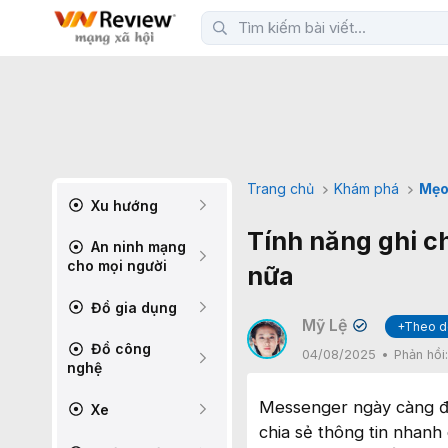
Trang chủ
Khám phá
Mẹo
Xu hướng
Tính năng ghi c
An ninh mạng
cho mọi người
nữa
Đồ gia dụng
Mỹ Lệ
+Theo d
✔
Đồ công
04/08/2025
Phản hồi
nghệ
Messenger ngày càng đượ
Xe
chia sẻ thông tin nhanh