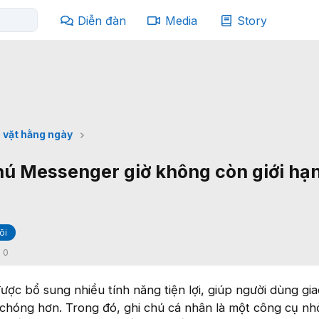
Diễn đàn
Media
Story
 vặt hằng ngày
hú Messenger giờ không còn giới hạ
õi
:
0
c bổ sung nhiều tính năng tiện lợi, giúp người dùng gia
 chóng hơn. Trong đó, ghi chú cá nhân là một công cụ n