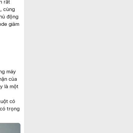
n rất
s, cùng
chủ động
mode giảm
ụng máy
nhận của
y là một
huột có
 có trọng