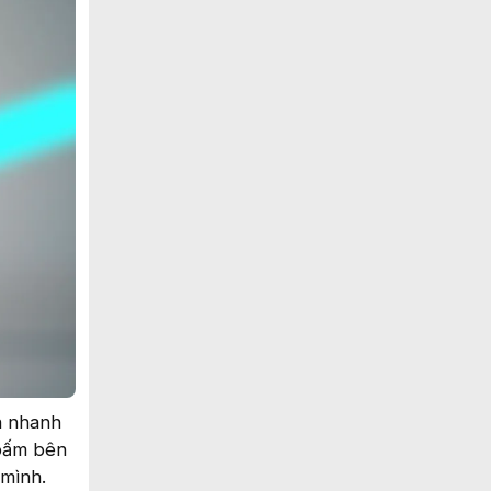
n nhanh
 bấm bên
 mình.