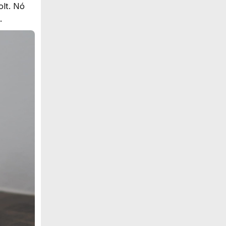
lt. Nó
.