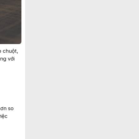
p chuột,
ng với
hơn so
iệc