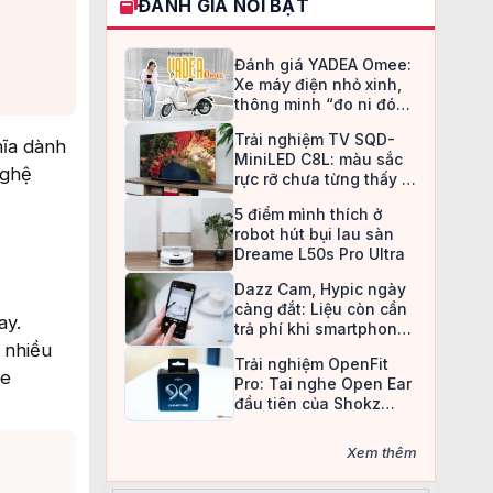
ĐÁNH GIÁ NỔI BẬT
Đánh giá YADEA Omee:
Xe máy điện nhỏ xinh,
thông minh “đo ni đóng
giày” cho nữ sinh
Trải nghiệm TV SQD-
hĩa dành
MiniLED C8L: màu sắc
nghệ
rực rỡ chưa từng thấy ở
TV LCD
5 điểm mình thích ở
robot hút bụi lau sàn
Dreame L50s Pro Ultra
Dazz Cam, Hypic ngày
càng đắt: Liệu còn cần
ay.
trả phí khi smartphone
i nhiều
đã làm được tất cả?
Trải nghiệm OpenFit
he
Pro: Tai nghe Open Ear
đầu tiên của Shokz
trang bị công nghệ khử
ồn
Xem thêm