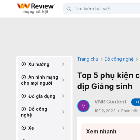
Trang chủ
Đồ công nghệ
Xu hướng
Top 5 phụ kiện 
An ninh mạng
cho mọi người
dịp Giáng sinh
Đồ gia dụng
VNR Content
+T
V
Đồ công
18/12/2023
Phản hồi:
nghệ
Xe
Xem nhanh