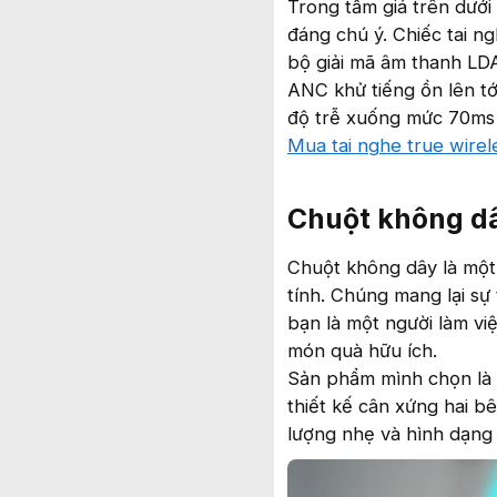
Trong tầm giá trên dưới 
đáng chú ý. Chiếc tai n
bộ giải mã âm thanh LD
ANC khử tiếng ồn lên tớ
độ trễ xuống mức 70ms 
Mua tai nghe true wire
Chuột không d
Chuột không dây là một
tính. Chúng mang lại sự 
bạn là một người làm vi
món quà hữu ích.
Sản phẩm mình chọn là
thiết kế cân xứng hai bê
lượng nhẹ và hình dạng ô