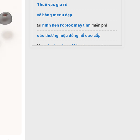
Thuê vps giá rẻ
vẽ bảng menu đẹp
tải
hình nền roblox máy tính
miễn phí
các thương hiệu đồng hồ cao cấp
Mua
sim tam hoa 4 khosim com
gia re
Đầu bơm Oshima
Tahico.com
Địa chỉ
Thu mua đồng hồ cũ giá cao
quy định về xuất bản sách