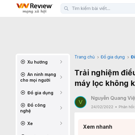
Trang chủ
Đồ gia dụng
Đ
Xu hướng
Trải nghiệm điề
An ninh mạng
cho mọi người
máy lọc không k
Đồ gia dụng
Nguyễn Quang Việ
V
Đồ công
24/02/2022
Phản hồi
nghệ
Xe
Xem nhanh