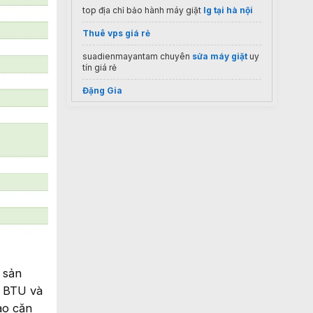
top địa chỉ bảo hành máy giặt
lg tại hà nội
Thuê vps giá rẻ
suadienmayantam chuyên
sửa máy giặt
uy
tín giá rẻ
Đặng Gia
Tổng Kho Quạt Điện Hà Nội
VN
Đơn vị
bơm định lượng prominent
uy tín
Mua
quạt sạc điện
giá tốt
Máy lọc không khí AirProce
tour đà lạt 1 ngày
Thợ
sửa chữa tủ lạnh
tại Hà Nội
Đại lý Makita
 sản
0 BTU và
ào căn