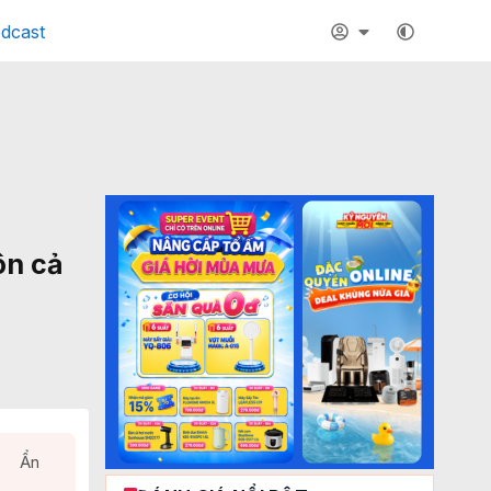
dcast
ôn cả
Ẩn