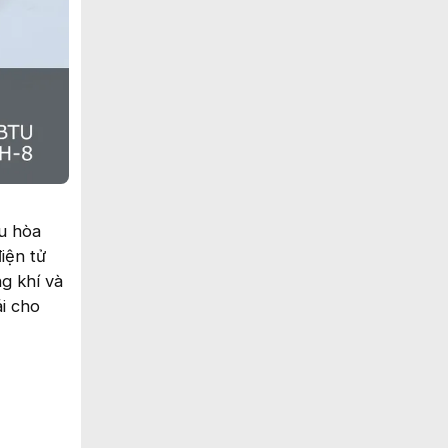
u hòa
iện tử
g khí và
ái cho