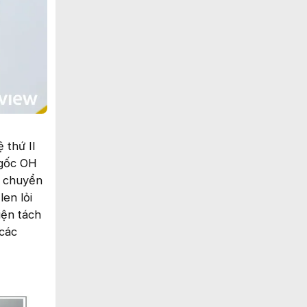
 thứ II
 gốc OH
i chuyển
en lỏi
iện tách
 các