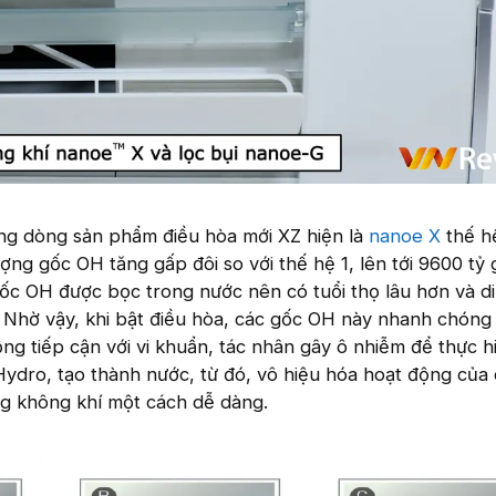
g dòng sản phẩm điều hòa mới XZ hiện là
nanoe X
thế hệ
ượng gốc OH tăng gấp đôi so với thế hệ 1, lên tới 9600 tỷ
 gốc OH được bọc trong nước nên có tuổi thọ lâu hơn và d
 Nhờ vậy, khi bật điều hòa, các gốc OH này nhanh chóng l
g tiếp cận với vi khuẩn, tác nhân gây ô nhiễm để thực h
Hydro, tạo thành nước, từ đó, vô hiệu hóa hoạt động của
ng không khí một cách dễ dàng.