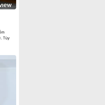
gồm
. Tùy