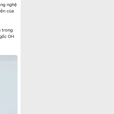
ông nghệ
yền của
n trong
 gốc OH