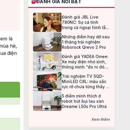
ĐÁNH GIÁ NỔI BẬT
Đánh giá JBL Live
780NC: Sự cá tính
trong cả ngoại hình lẫn
chất âm
Những điểm hay dở sau
xem là
1 tháng trải nghiệm
 mùa hè,
Roborock Qrevo 2 Pro
qua điện
Đánh giá YADEA Omee:
Xe máy điện nhỏ xinh,
thông minh “đo ni đóng
giày” cho nữ sinh
Trải nghiệm TV SQD-
MiniLED C8L: màu sắc
rực rỡ chưa từng thấy ở
TV LCD
5 điểm mình thích ở
robot hút bụi lau sàn
Dreame L50s Pro Ultra
Xem thêm