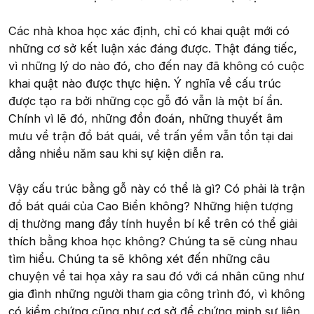
Các nhà khoa học xác định, chỉ có khai quật mới có
những cơ sở kết luận xác đáng được. Thật đáng tiếc,
vì những lý do nào đó, cho đến nay đã không có cuộc
khai quật nào được thực hiện. Ý nghĩa về cấu trúc
được tạo ra bởi những cọc gỗ đó vẫn là một bí ẩn.
Chính vì lẽ đó, những đồn đoán, những thuyết âm
mưu về trận đồ bát quái, về trấn yểm vẫn tồn tại dai
dẳng nhiều năm sau khi sự kiện diễn ra.
Vậy cấu trúc bằng gỗ này có thể là gì? Có phải là trận
đồ bát quái của Cao Biền không? Những hiện tượng
dị thường mang đầy tính huyền bí kể trên có thể giải
thích bằng khoa học không? Chúng ta sẽ cùng nhau
tìm hiểu. Chúng ta sẽ không xét đến những câu
chuyện về tai họa xảy ra sau đó với cá nhân cũng như
gia đình những người tham gia công trình đó, vì không
có kiểm chứng cũng như cơ sở để chứng minh sự liên