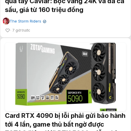
qua tay Caviar: Bọc vàng 24K và da cá
sấu, giá từ 160 triệu đồng
The Storm Riders
✔
7 giờ trước
Card RTX 4090 bị lỗi phải gửi bảo hành
tới 4 lần, game thủ bất ngờ được