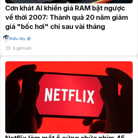
Cơn khát AI khiến giá RAM bật ngược
về thời 2007: Thành quả 20 năm giảm
giá "bốc hơi" chỉ sau vài tháng
Kiều My
✔
6 giờ trước
Netflix làm mất ổ cứng chứa phim 45