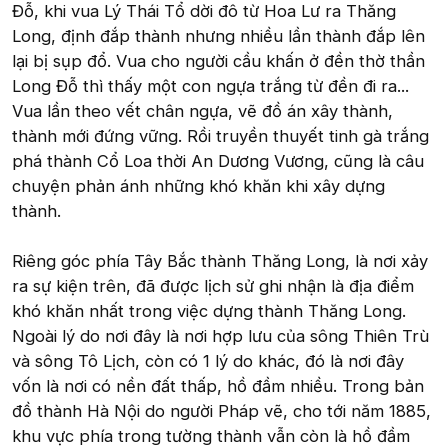
Đỗ, khi vua Lý Thái Tổ dời đô từ Hoa Lư ra Thăng
Long, định đắp thành nhưng nhiều lần thành đắp lên
lại bị sụp đổ. Vua cho người cầu khấn ở đền thờ thần
Long Đỗ thì thấy một con ngựa trắng từ đền đi ra...
Vua lần theo vết chân ngựa, vẽ đồ án xây thành,
thành mới đứng vững. Rồi truyền thuyết tinh gà trắng
phá thành Cổ Loa thời An Dương Vương, cũng là câu
chuyện phản ánh những khó khăn khi xây dựng
thành.
Riêng góc phía Tây Bắc thành Thăng Long, là nơi xảy
ra sự kiện trên, đã được lịch sử ghi nhận là địa điểm
khó khăn nhất trong việc dựng thành Thăng Long.
Ngoài lý do nơi đây là nơi hợp lưu của sông Thiên Trù
và sông Tô Lịch, còn có 1 lý do khác, đó là nơi đây
vốn là nơi có nền đất thấp, hồ đầm nhiều. Trong bản
đồ thành Hà Nội do người Pháp vẽ, cho tới năm 1885,
khu vực phía trong tường thành vẫn còn là hồ đầm