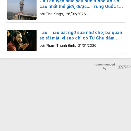
Câu chuyện phía sau bức tượng Ấn Độ
cao nhất thế giới, được... Trung Quốc tạc
nên
bởi
The Kings
,
26/02/2026
Tào Tháo bất ngờ sủa như chó, bá quan
sợ tái mặt, vì sao chỉ có Từ Chu dám
cười?
bởi
Phạm Thanh Bình
,
21/01/2026