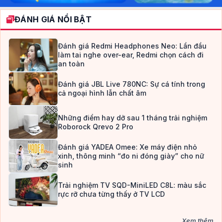
ĐÁNH GIÁ NỔI BẬT
Đánh giá Redmi Headphones Neo: Lần đầu
làm tai nghe over-ear, Redmi chọn cách đi
an toàn
Đánh giá JBL Live 780NC: Sự cá tính trong
cả ngoại hình lẫn chất âm
Những điểm hay dở sau 1 tháng trải nghiệm
Roborock Qrevo 2 Pro
Đánh giá YADEA Omee: Xe máy điện nhỏ
xinh, thông minh “đo ni đóng giày” cho nữ
sinh
Trải nghiệm TV SQD-MiniLED C8L: màu sắc
rực rỡ chưa từng thấy ở TV LCD
Xem thêm