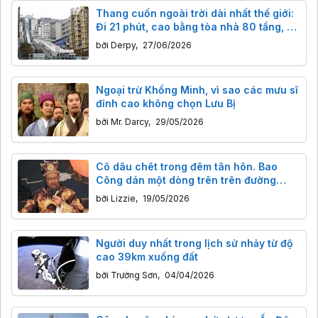
Thang cuốn ngoài trời dài nhất thế giới:
Đi 21 phút, cao bằng tòa nhà 80 tầng, vé
chỉ 10k!
bởi
Derpy
,
27/06/2026
Ngoại trừ Khổng Minh, vì sao các mưu sĩ
đỉnh cao không chọn Lưu Bị
bởi
Mr. Darcy
,
29/05/2026
Cô dâu chêt trong đêm tân hôn. Bao
Công dán một dòng trên trên đường
phố, bất kỳ ai có thể phù hợp với dòng
bởi
Lizzie
,
19/05/2026
thứ hai đều bị coi là kẻ giết người
Người duy nhất trong lịch sử nhảy từ độ
cao 39km xuống đất
bởi
Trường Sơn
,
04/04/2026