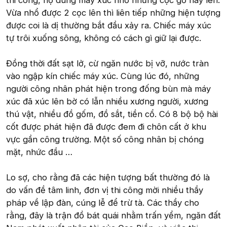
thi công, họ dùng máy xúc nhổ những cọc gỗ này lên.
Vừa nhổ được 2 cọc lên thì liên tiếp những hiện tượng
được coi là dị thường bắt đầu xảy ra. Chiếc máy xúc
tự trôi xuống sông, không có cách gì giữ lại được.
Đồng thời đất sạt lở, cừ ngăn nước bị vỡ, nước tràn
vào ngập kín chiếc máy xúc. Cùng lúc đó, những
người công nhân phát hiện trong đống bùn mà máy
xúc đã xúc lên bờ có lẫn nhiều xương người, xương
thú vật, nhiều đồ gốm, đồ sắt, tiền cổ. Có 8 bộ bộ hài
cốt được phát hiện đã được đem đi chôn cất ở khu
vực gần công trường. Một số công nhân bị chóng
mặt, nhức đầu …
Lo sợ, cho rằng đã các hiện tượng bất thường đó là
do vấn đề tâm linh, đơn vị thi công mời nhiều thầy
pháp về lập đàn, cúng lễ để trừ tà. Các thầy cho
rằng, đây là trận đồ bát quái nhằm trấn yểm, ngăn đất