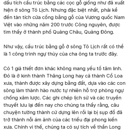
dấu tích cấu trúc bằng các cọc gỗ giống như đã xuất
hiện ở sông Tô Lịch. Nhưng đặc biệt nhất, phải kể
đến tàn tích cửa cống bằng gỗ của Vương quốc Nam
Việt vào những năm 200 trước Công nguyên, được
tìm thấy ở thành phố Quảng Châu, Quảng Đông.
Như vậy, cấu trúc bằng gỗ ở sông Tô Lịch rất có thể
là 1 công trình ngự thủy của cha ông ta trước đây.
Có 1 giả thiết đơn khác không mang yếu tố tâm linh.
Đó là ở kinh thành Thăng Long hay cả thành Cổ Loa
xưa, thành được xây dựng bằng đất, dựa vào các con
sông làm thành hào nước tự nhiên hỗ trợ phòng ngự
chống xâm lược. Các ghi chép lịch sử và các truyền
thuyết lưu lại đến nay cho chúng ta thấy rằng, câu
chuyện tường thành cứ dựng lên rồi lại bị sụp đổ đã
trở thành nỗi ám ảnh của các triểu đại phong kiến
xưa. Chính vì thế, chúng ta có sự tích về thần Long