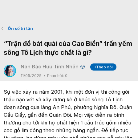
Ôn cố tri tân
“Trận đồ bát quái của Cao Biền” trấn yểm
sông Tô Lịch thực chất là gì?
Nan Đắc Hữu Tình Nhân
+Theo dõi
✔
11/05/2025
Phản hồi:
0
Sự việc xảy ra năm 2001, khi một đơn vị thi công gói
thầu nạo vét và xây dựng kè ở khúc sông Tô Lịch
đoạn sông qua làng An Phú, phường Nghĩa Đô, Quận
Cầu Giấy, gần đền Quán Đôi. Mọi việc diễn ra bình
thường cho tới khi họ phát hiện 1 cấu trúc gồm nhiều
cọc gỗ lim đóng theo những hàng ngắn. Để tiếp tục