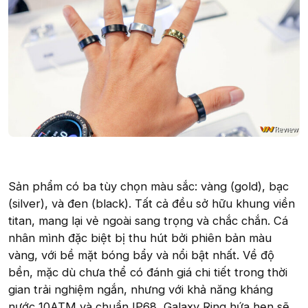
Sản phẩm có ba tùy chọn màu sắc: vàng (gold), bạc
(silver), và đen (black). Tất cả đều sở hữu khung viền
titan, mang lại vẻ ngoài sang trọng và chắc chắn. Cá
nhân mình đặc biệt bị thu hút bởi phiên bản màu
vàng, với bề mặt bóng bẩy và nổi bật nhất. Về độ
bền, mặc dù chưa thể có đánh giá chi tiết trong thời
gian trải nghiệm ngắn, nhưng với khả năng kháng
nước 10ATM và chuẩn IP68, Galaxy Ring hứa hẹn sẽ