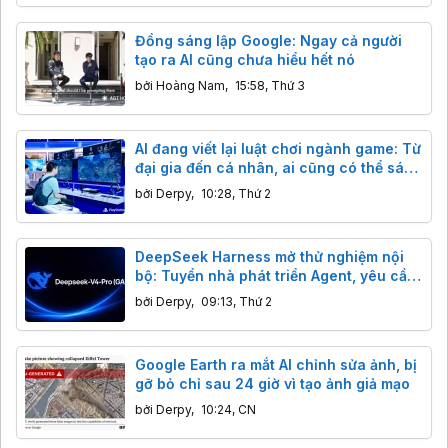
Đồng sáng lập Google: Ngay cả người
tạo ra AI cũng chưa hiểu hết nó
bởi
Hoàng Nam
,
15:58, Thứ 3
AI đang viết lại luật chơi ngành game: Từ
đại gia đến cá nhân, ai cũng có thể sáng
tạo
bởi
Derpy
,
10:28, Thứ 2
DeepSeek Harness mở thử nghiệm nội
bộ: Tuyển nhà phát triển Agent, yêu cầu
bảo mật nghiêm ngặt
bởi
Derpy
,
09:13, Thứ 2
Google Earth ra mắt AI chỉnh sửa ảnh, bị
gỡ bỏ chỉ sau 24 giờ vì tạo ảnh giả mạo
bởi
Derpy
,
10:24, CN