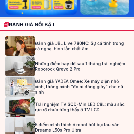
ĐÁNH GIÁ NỔI BẬT
Đánh giá JBL Live 780NC: Sự cá tính trong
cả ngoại hình lẫn chất âm
Những điểm hay dở sau 1 tháng trải nghiệm
Roborock Qrevo 2 Pro
Đánh giá YADEA Omee: Xe máy điện nhỏ
xinh, thông minh “đo ni đóng giày” cho nữ
sinh
Trải nghiệm TV SQD-MiniLED C8L: màu sắc
rực rỡ chưa từng thấy ở TV LCD
5 điểm mình thích ở robot hút bụi lau sàn
Dreame L50s Pro Ultra