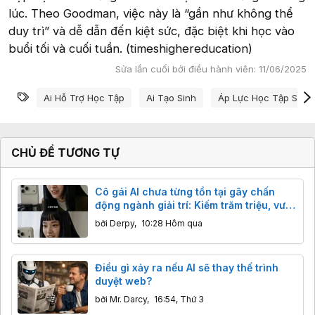
lúc. Theo Goodman, việc này là “gần như không thể
duy trì” và dễ dẫn đến kiệt sức, đặc biệt khi học vào
buổi tối và cuối tuần. (timeshighereducation)
Sửa lần cuối bởi điều hành viên:
11/06/2025
Từ khóa
Ai Hỗ Trợ Học Tập
Ai Tạo Sinh
Áp Lực Học Tập Sinh 
CHỦ ĐỀ TƯƠNG TỰ
Cô gái AI chưa từng tồn tại gây chấn
động ngành giải trí: Kiếm trăm triệu, vượt
mặt sao thật
bởi
Derpy
,
10:28 Hôm qua
Điều gì xảy ra nếu AI sẽ thay thế trình
duyệt web?
bởi
Mr. Darcy
,
16:54, Thứ 3