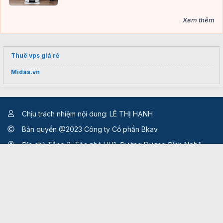
Xem thêm
Thuê vps giá rẻ
Midas.vn
Chịu trách nhiệm nội dung: LÊ THỊ HẠNH
Bản quyền @2023 Công ty Cổ phần Bkav
Địa chỉ: Tầng 2, Tòa nhà HH1, Đường Dương Đình Nghệ,
Phường Cầu Giấy, TP Hà Nội
Giấy phép thiết lập mạng xã hội số 499/GP-BTTTT
do Bộ
Thông tin và Truyền thông cấp ngày 17/10/2022
Email:
quangcao.vnreview@gmail.com
Hotline:
024.37632552