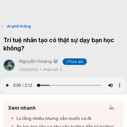
AI phổ thông
Trí tuệ nhân tạo có thật sự dạy bạn học
không?
Nguyễn Hoàng
+Theo dõi
✔
11/06/2025
Phản hồi:
0
Xem nhanh
Ẩn
Lo lắng nhiều nhưng vẫn muốn có AI​
Áp lực học tập và nhu cầu hướng dẫn từ trường​