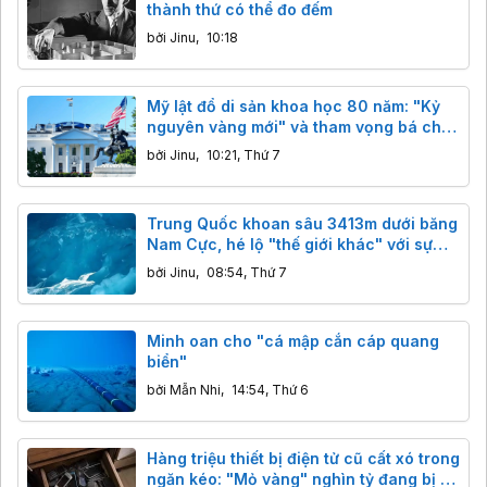
thành thứ có thể đo đếm
bởi
Jinu
,
10:18
Mỹ lật đổ di sản khoa học 80 năm: "Kỷ
nguyên vàng mới" và tham vọng bá chủ
công nghệ
bởi
Jinu
,
10:21, Thứ 7
Trung Quốc khoan sâu 3413m dưới băng
Nam Cực, hé lộ "thế giới khác" với sự
sống hàng triệu năm
bởi
Jinu
,
08:54, Thứ 7
Minh oan cho "cá mập cắn cáp quang
biển"
bởi
Mẫn Nhi
,
14:54, Thứ 6
Hàng triệu thiết bị điện tử cũ cất xó trong
ngăn kéo: "Mỏ vàng" nghìn tỷ đang bị bỏ