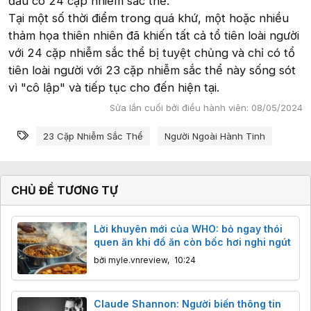
đầu có 24 cặp nhiễm sắc thể.
Tại một số thời điểm trong quá khứ, một hoặc nhiều
thảm họa thiên nhiên đã khiến tất cả tổ tiên loài người
với 24 cặp nhiễm sắc thể bị tuyệt chủng và chỉ có tổ
tiên loài người với 23 cặp nhiễm sắc thể này sống sót
vì "cô lập" và tiếp tục cho đến hiện tại.
Sửa lần cuối bởi điều hành viên:
08/05/2024
Từ khóa
23 Cặp Nhiễm Sắc Thể
Người Ngoài Hành Tinh
CHỦ ĐỀ TƯƠNG TỰ
Lời khuyên mới của WHO: bỏ ngay thói
quen ăn khi đồ ăn còn bốc hơi nghi ngút
bởi
myle.vnreview
,
10:24
Claude Shannon: Người biến thông tin