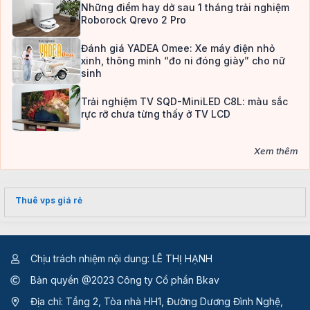
Những điểm hay dở sau 1 tháng trải nghiệm
Roborock Qrevo 2 Pro
Đánh giá YADEA Omee: Xe máy điện nhỏ
xinh, thông minh “đo ni đóng giày” cho nữ
sinh
Trải nghiệm TV SQD-MiniLED C8L: màu sắc
rực rỡ chưa từng thấy ở TV LCD
Xem thêm
Thuê vps giá rẻ
Chịu trách nhiệm nội dung: LÊ THỊ HẠNH
Bản quyền @2023 Công ty Cổ phần Bkav
Địa chỉ: Tầng 2, Tòa nhà HH1, Đường Dương Đình Nghệ,