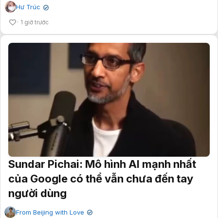
Hư Trúc
✔
1 giờ trước
Sundar Pichai: Mô hình AI mạnh nhất
của Google có thể vẫn chưa đến tay
người dùng
From Beijing with Love
✔