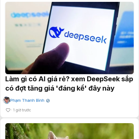
Làm gì có AI giá rẻ? xem DeepSeek sắp
có đợt tăng giá 'đáng kể' đây này
Phạm Thanh Bình
✔
1 giờ trước