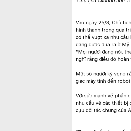
Chủ tịch Alibaba Joe T
Vào ngày 25/3, Chủ tịc
hình thành trong quá tr
có thể vượt xa nhu cầu b
đang được đưa ra ở Mỹ v
"Mọi người đang nói, th
nghĩ rằng điều đó hoàn t
Một số người kỳ vọng rằ
giác máy tính đến robot
Với sức mạnh về phần cứ
nhu cầu về các thiết bị
cựu đối tác chung của 