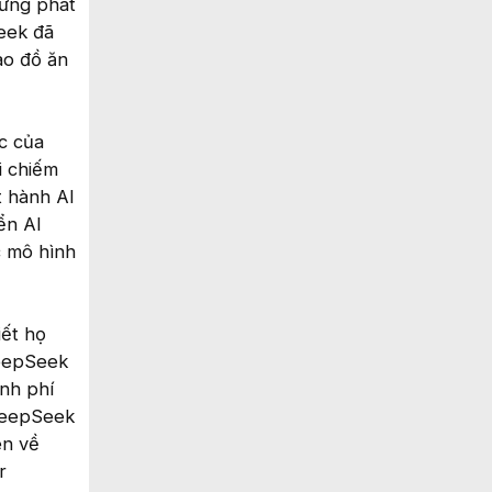
hững phát
eek đã
ao đồ ăn
c của
i chiếm
t hành AI
ển AI
c mô hình
iết họ
DeepSeek
nh phí
 DeepSeek
ên về
r