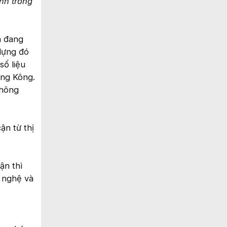
nh trong
n đang
 dựng đó
số liệu
ồng Kông.
không
ận từ thị
ận thì
g nghệ và