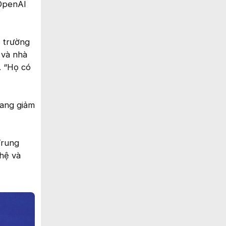
 OpenAI
ị trường
 và nhà
. “Họ có
đang giảm
Trung
ghệ và