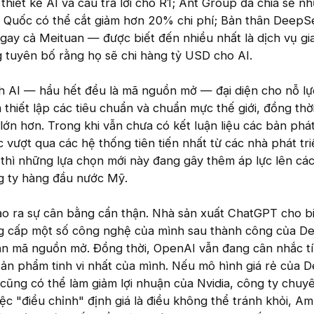
thiết kế AI và câu trả lời cho R1; Ant Group đã chia sẻ n
g Quốc có thể cắt giảm hơn 20% chi phí; Bản thân DeepS
gay cả Meituan — được biết đến nhiều nhất là dịch vụ gi
g tuyên bố rằng họ sẽ chi hàng tỷ USD cho AI.
h AI — hầu hết đều là mã nguồn mở — đại diện cho nỗ lự
 thiết lập các tiêu chuẩn và chuẩn mực thế giới, đồng thờ
 lớn hơn. Trong khi vẫn chưa có kết luận liệu các bản phá
vượt qua các hệ thống tiên tiến nhất từ các nhà phát tri
thì những lựa chọn mới này đang gây thêm áp lực lên cá
g ty hàng đầu nước Mỹ.
o ra sự cân bằng cẩn thận. Nhà sản xuất ChatGPT cho b
ng cấp một số công nghệ của mình sau thành công của 
ận mã nguồn mở. Đồng thời, OpenAI vẫn đang cân nhắc tí
sản phẩm tinh vi nhất của mình. Nếu mô hình giá rẻ của
cũng có thể làm giảm lợi nhuận của Nvidia, công ty chuy
việc "điều chỉnh" định giá là điều không thể tránh khỏi, Am