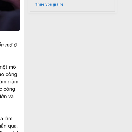
Thuê vps giá rẻ
ồn mở ở
 một mô
đạo công
làm giảm
ác công
lớn và
đã làm
uần qua,