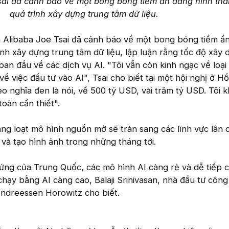
sai đã cảnh báo về một bong bóng tiềm ẩn đang hình thà
quá trình xây dựng trung tâm dữ liệu.
h Alibaba Joe Tsai đã cảnh báo về một bong bóng tiềm ẩ
ình xây dựng trung tâm dữ liệu, lập luận rằng tốc độ xây
an đầu về các dịch vụ AI. "Tôi vẫn còn kinh ngạc về loại 
ề việc đầu tư vào AI", Tsai cho biết tại một hội nghị ở H
eo nghĩa đen là nói, về 500 tỷ USD, vài trăm tỷ USD. Tôi 
oàn cần thiết".
ng loạt mô hình nguồn mở sẽ tràn sang các lĩnh vực lân c
 và tạo hình ảnh trong những tháng tới.
ng của Trung Quốc, các mô hình AI càng rẻ và dễ tiếp c
 chạy bằng AI càng cao, Balaji Srinivasan, nhà đầu tư côn
Andreessen Horowitz cho biết.