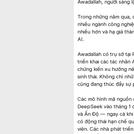
Awadallah, người sáng l
Trong những năm qua, cá
nhiều ngành công nghiệp
nhiều hơn và hạ giá thà
AI.
Awadallah có trụ sở tại
triển khai các tác nhân 
chứng kiến xu hướng nén
sinh thái. Không chỉ nh
cũng đang thúc đẩy sự p
Các mô hình mã nguồn mở
DeepSeek vào tháng 1 đ
và Ấn Độ — ngay cả khi
có động thái hạn chế q
viên. Các nhà phát triển