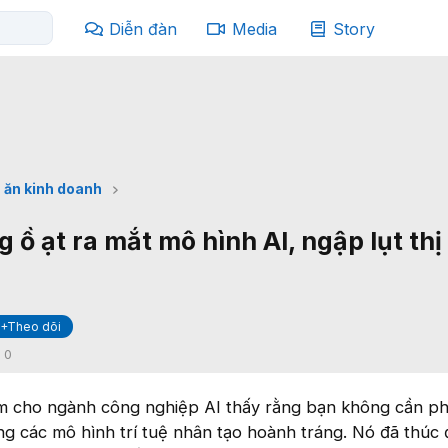
Diễn đàn
Media
Story
 ăn kinh doanh
ồ ạt ra mắt mô hình AI, ngập lụt thị
+Theo dõi
:
0
 cho ngành công nghiệp AI thấy rằng bạn không cần phả
ng các mô hình trí tuệ nhân tạo hoành tráng. Nó đã thúc