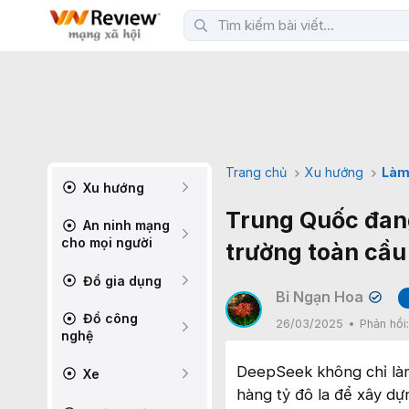
Trang chủ
Xu hướng
Làm
Xu hướng
Trung Quốc đang 
An ninh mạng
cho mọi người
trường toàn cầu
Đồ gia dụng
Bỉ Ngạn Hoa
✔
Đồ công
26/03/2025
Phản hồi
nghệ
DeepSeek không chỉ làm
Xe
hàng tỷ đô la để xây dự