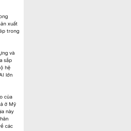
rong
sản xuất
hép trong
dựng và
ta sắp
bộ hệ
AI lớn
áo của
cả ở Mỹ
ia này
nhân
về các