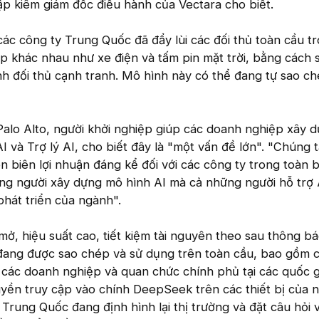
ập kiêm giám đốc điều hành của Vectara cho biết.
c công ty Trung Quốc đã đẩy lùi các đối thủ toàn cầu t
 khác nhau như xe điện và tấm pin mặt trời, bằng cách 
nh đối thủ cạnh tranh. Mô hình này có thể đang tự sao c
 Palo Alto, người khởi nghiệp giúp các doanh nghiệp xây 
AI và Trợ lý AI, cho biết đây là "một vấn đề lớn". "Chúng 
 biên lợi nhuận đáng kể đối với các công ty trong toàn 
ững người xây dựng mô hình AI mà cả những người hỗ trợ 
hát triển của ngành".
, hiệu suất cao, tiết kiệm tài nguyên theo sau thông b
ang được sao chép và sử dụng trên toàn cầu, bao gồm 
 các doanh nghiệp và quan chức chính phủ tại các quốc g
uyền truy cập vào chính DeepSeek trên các thiết bị của 
 Trung Quốc đang định hình lại thị trường và đặt câu hỏi 