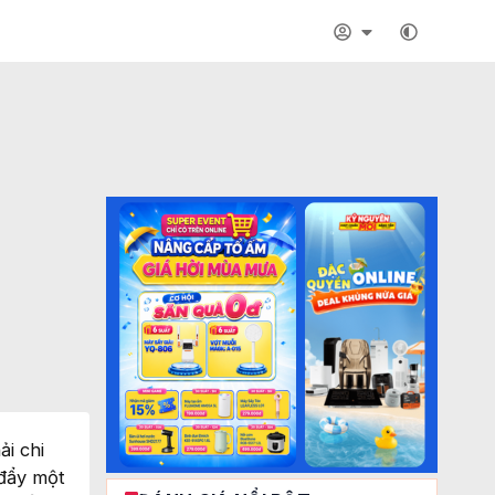
i chi
 đẩy một