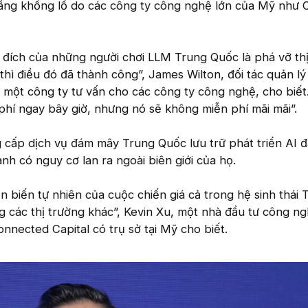
tầng khổng lồ do các công ty công nghệ lớn của Mỹ như
đích của những người chơi LLM Trung Quốc là phá vỡ th
thì điều đó đã thành công”, James Wilton, đối tác quản lý
một công ty tư vấn cho các công ty công nghệ, cho biết
 phí ngay bây giờ, nhưng nó sẽ không miễn phí mãi mãi”.
 cấp dịch vụ đám mây Trung Quốc lưu trữ phát triển AI 
nh có nguy cơ lan ra ngoài biên giới của họ.
n biến tự nhiên của cuộc chiến giá cả trong hệ sinh thái 
 các thị trường khác”, Kevin Xu, một nhà đầu tư công n
onnected Capital có trụ sở tại Mỹ cho biết.