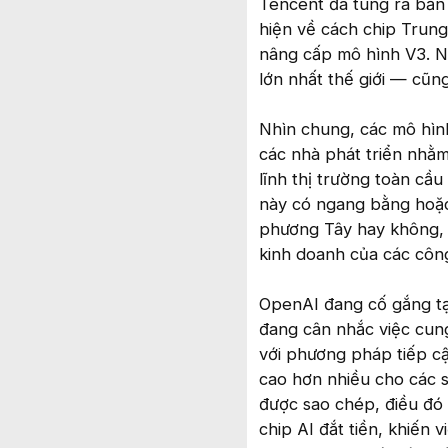
Tencent đã tung ra bản 
hiện về cách chip Trun
nâng cấp mô hình V3. N
lớn nhất thế giới — cũn
Nhìn chung, các mô hìn
các nhà phát triển nhằm
lĩnh thị trường toàn cầu
này có ngang bằng hoặc 
phương Tây hay không, 
kinh doanh của các côn
OpenAI đang cố gắng tạ
đang cân nhắc việc cu
với phương pháp tiếp c
cao hơn nhiều cho các 
được sao chép, điều đó 
chip AI đắt tiền, khiến 