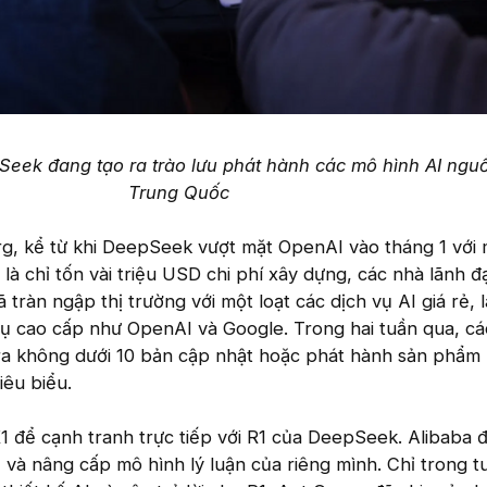
eek đang tạo ra trào lưu phát hành các mô hình AI ngu
Trung Quốc
g, kể từ khi DeepSeek vượt mặt OpenAI vào tháng 1 với
à chỉ tốn vài triệu USD chi phí xây dựng, các nhà lãnh 
tràn ngập thị trường với một loạt các dịch vụ AI giá rẻ, 
vụ cao cấp như OpenAI và Google. Trong hai tuần qua, c
ra không dưới 10 bản cập nhật hoặc phát hành sản phẩm 
iêu biểu.
X1 để cạnh tranh trực tiếp với R1 của DeepSeek. Alibaba 
I và nâng cấp mô hình lý luận của riêng mình. Chỉ trong t