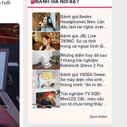
ĐÁNH GIÁ NỔI BẬT
 tuổi
Đánh giá Redmi
Headphones Neo: Lần
đầu làm tai nghe over-
ear, Redmi chọn cách đi
Đánh giá JBL Live
an toàn
780NC: Sự cá tính
trong cả ngoại hình lẫn
chất âm
Những điểm hay dở sau
1 tháng trải nghiệm
Roborock Qrevo 2 Pro
Đánh giá YADEA Omee:
Xe máy điện nhỏ xinh,
thông minh “đo ni đóng
giày” cho nữ sinh
Trải nghiệm TV SQD-
MiniLED C8L: màu sắc
rực rỡ chưa từng thấy ở
TV LCD
Xem thêm