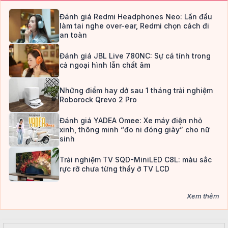
Đánh giá Redmi Headphones Neo: Lần đầu
làm tai nghe over-ear, Redmi chọn cách đi
an toàn
Đánh giá JBL Live 780NC: Sự cá tính trong
cả ngoại hình lẫn chất âm
Những điểm hay dở sau 1 tháng trải nghiệm
Roborock Qrevo 2 Pro
Đánh giá YADEA Omee: Xe máy điện nhỏ
xinh, thông minh “đo ni đóng giày” cho nữ
sinh
Trải nghiệm TV SQD-MiniLED C8L: màu sắc
rực rỡ chưa từng thấy ở TV LCD
Xem thêm