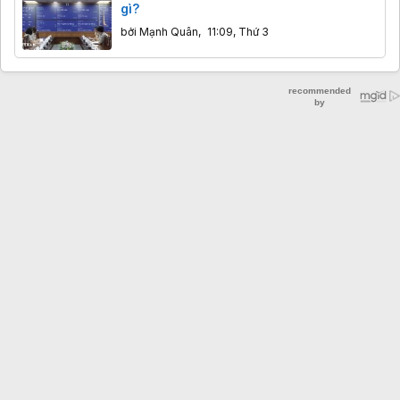
gì?
bởi
Mạnh Quân
,
11:09, Thứ 3