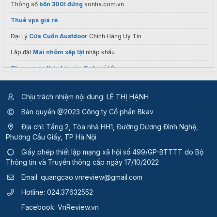
Thông số
bồn 300l đứng
sonha.com.vn
Thuê vps giá rẻ
Đại Lý
Cửa Cuốn Austdoor
Chính Hãng Uy Tín
Lắp đặt
Mái nhôm xếp lật
nhập khẩu
Thang máy thủy lực gia đình
giá tốt
Chuyên
thu mua đồ cũ
Chịu trách nhiệm nội dung: LÊ THỊ HẠNH
thiết kế thi công phòng ngủ cần giờ
Bản quyền @2023 Công ty Cổ phần Bkav
Hùng Hiền cung cấp ống cao su mềm
Địa chỉ: Tầng 2, Tòa nhà HH1, Đường Dương Đình Nghệ,
Máy cắt sắt
chính hãng
Phường Cầu Giấy, TP Hà Nội
Các mẫu
quần áo bảo hộ phổ thông
Giấy phép thiết lập mạng xã hội số 499/GP-BTTTT
do Bộ
Thông tin và Truyền thông cấp ngày 17/10/2022
Mẫu phào chỉ xi măng đẹp
Email:
quangcao.vnreview@gmail.com
Máy bơm thử áp lực nước
Hotline:
024.37632552
tổng hợp
code roblox hôm nay
còn dùng được
Facebook:
VnReview.vn
Giường Mạnh Tùng
TPHCM