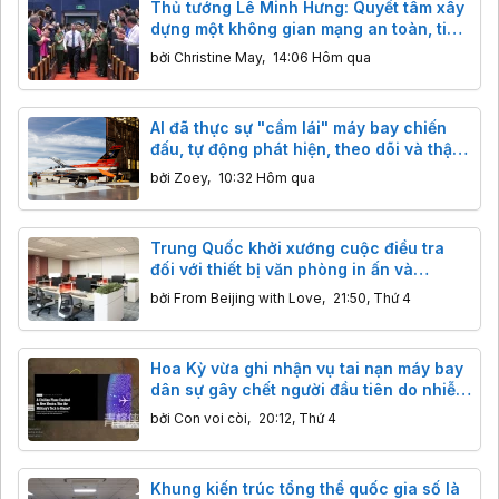
Thủ tướng Lê Minh Hưng: Quyết tâm xây
dựng một không gian mạng an toàn, tin
cậy và nhân văn
bởi
Christine May
,
14:06 Hôm qua
AI đã thực sự "cầm lái" máy bay chiến
đấu, tự động phát hiện, theo dõi và thậm
chí đánh chặn mục tiêu
bởi
Zoey
,
10:32 Hôm qua
Trung Quốc khởi xướng cuộc điều tra
đối với thiết bị văn phòng in ấn và
photocopy nhập khẩu
bởi
From Beijing with Love
,
21:50, Thứ 4
Hoa Kỳ vừa ghi nhận vụ tai nạn máy bay
dân sự gây chết người đầu tiên do nhiễu
sóng GPS quân sự
bởi
Con voi còi
,
20:12, Thứ 4
Khung kiến trúc tổng thể quốc gia số là