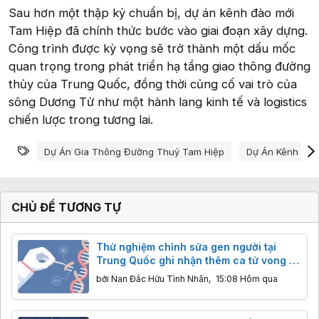
Sau hơn một thập kỷ chuẩn bị, dự án kênh đào mới
Tam Hiệp đã chính thức bước vào giai đoạn xây dựng.
Công trình được kỳ vọng sẽ trở thành một dấu mốc
quan trọng trong phát triển hạ tầng giao thông đường
thủy của Trung Quốc, đồng thời củng cố vai trò của
sông Dương Tử như một hành lang kinh tế và logistics
chiến lược trong tương lai.
Từ khóa
Dự Án Gia Thông Đường Thuỷ Tam Hiệp
Dự Án Kênh Đào
CHỦ ĐỀ TƯƠNG TỰ
Thử nghiệm chỉnh sửa gen người tại
Trung Quốc ghi nhận thêm ca tử vong ở
trẻ em trong vòng 2 tuần
bởi
Nan Đắc Hữu Tình Nhân
,
15:08 Hôm qua