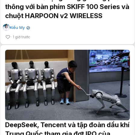
thông với bàn phím SKIFF 100 Series và
chuột HARPOON v2 WIRELESS
Kiều My
✔
1 giờ trước
DeepSeek, Tencent và tập đoàn dầu khí
Trung Quốc tham gia đợt IPO của