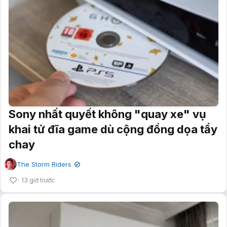
Sony nhất quyết không "quay xe" vụ
khai tử đĩa game dù cộng đồng dọa tẩy
chay
The Storm Riders
✔
13 giờ trước