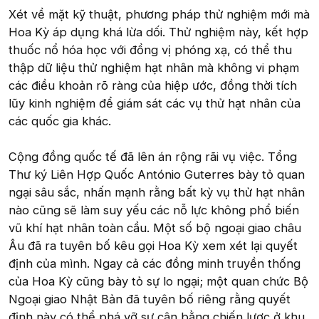
Xét về mặt kỹ thuật, phương pháp thử nghiệm mới mà
Hoa Kỳ áp dụng khá lừa dối. Thử nghiệm này, kết hợp
thuốc nổ hóa học với đồng vị phóng xạ, có thể thu
thập dữ liệu thử nghiệm hạt nhân mà không vi phạm
các điều khoản rõ ràng của hiệp ước, đồng thời tích
lũy kinh nghiệm để giám sát các vụ thử hạt nhân của
các quốc gia khác.
Cộng đồng quốc tế đã lên án rộng rãi vụ việc. Tổng
Thư ký Liên Hợp Quốc António Guterres bày tỏ quan
ngại sâu sắc, nhấn mạnh rằng bất kỳ vụ thử hạt nhân
nào cũng sẽ làm suy yếu các nỗ lực không phổ biến
vũ khí hạt nhân toàn cầu. Một số bộ ngoại giao châu
Âu đã ra tuyên bố kêu gọi Hoa Kỳ xem xét lại quyết
định của mình. Ngay cả các đồng minh truyền thống
của Hoa Kỳ cũng bày tỏ sự lo ngại; một quan chức Bộ
Ngoại giao Nhật Bản đã tuyên bố riêng rằng quyết
định này có thể phá vỡ sự cân bằng chiến lược ở khu