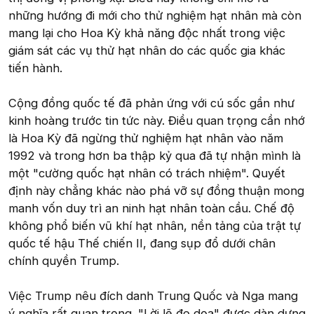
những hướng đi mới cho thử nghiệm hạt nhân mà còn
mang lại cho Hoa Kỳ khả năng độc nhất trong việc
giám sát các vụ thử hạt nhân do các quốc gia khác
tiến hành.
Cộng đồng quốc tế đã phản ứng với cú sốc gần như
kinh hoàng trước tin tức này. Điều quan trọng cần nhớ
là Hoa Kỳ đã ngừng thử nghiệm hạt nhân vào năm
1992 và trong hơn ba thập kỷ qua đã tự nhận mình là
một "cường quốc hạt nhân có trách nhiệm". Quyết
định này chẳng khác nào phá vỡ sự đồng thuận mong
manh vốn duy trì an ninh hạt nhân toàn cầu. Chế độ
không phổ biến vũ khí hạt nhân, nền tảng của trật tự
quốc tế hậu Thế chiến II, đang sụp đổ dưới chân
chính quyền Trump.
Việc Trump nêu đích danh Trung Quốc và Nga mang
ý nghĩa rất quan trọng. "Lời lẽ đe dọa" được dàn dựng