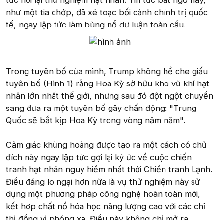
tức nối lại thử nghiệm hạt nhân. Tin tức bất ngờ này,
như một tia chớp, đã xé toạc bối cảnh chính trị quốc
tế, ngay lập tức làm bùng nổ dư luận toàn cầu.
Trong tuyên bố của mình, Trump không hề che giấu
tuyên bố (Hình 1) rằng Hoa Kỳ sở hữu kho vũ khí hạt
nhân lớn nhất thế giới, nhưng sau đó đột ngột chuyển
sang đưa ra một tuyên bố gây chấn động: "Trung
Quốc sẽ bắt kịp Hoa Kỳ trong vòng năm năm".
Cảm giác khủng hoảng được tạo ra một cách có chủ
đích này ngay lập tức gợi lại ký ức về cuộc chiến
tranh hạt nhân nguy hiểm nhất thời Chiến tranh Lạnh.
Điều đáng lo ngại hơn nữa là vụ thử nghiệm này sử
dụng một phương pháp công nghệ hoàn toàn mới,
kết hợp chất nổ hóa học năng lượng cao với các chỉ
thị đồng vị phóng xạ. Điều này không chỉ mở ra