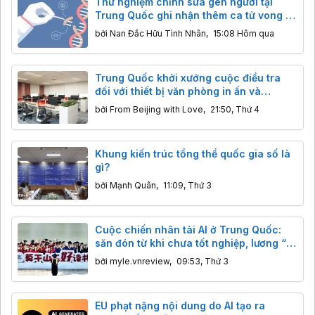
Thử nghiệm chỉnh sửa gen người tại
Trung Quốc ghi nhận thêm ca tử vong ở
trẻ em trong vòng 2 tuần
bởi
Nan Đắc Hữu Tình Nhân
,
15:08 Hôm qua
Trung Quốc khởi xướng cuộc điều tra
đối với thiết bị văn phòng in ấn và
photocopy nhập khẩu
bởi
From Beijing with Love
,
21:50, Thứ 4
Khung kiến trúc tổng thể quốc gia số là
gì?
bởi
Mạnh Quân
,
11:09, Thứ 3
Cuộc chiến nhân tài AI ở Trung Quốc:
săn đón từ khi chưa tốt nghiệp, lương “x”
16 lần
bởi
myle.vnreview
,
09:53, Thứ 3
EU phạt nặng nội dung do AI tạo ra