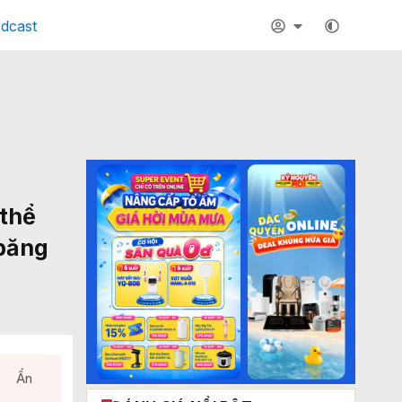
dcast
 thể
 băng
Ẩn