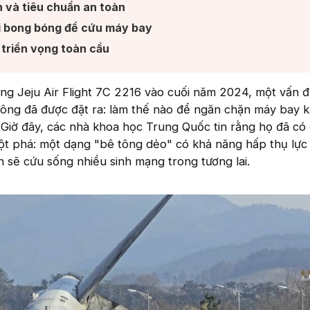
 và tiêu chuẩn an toàn​
i bong bóng để cứu máy bay​
triển vọng toàn cầu​
ng Jeju Air Flight 7C 2216 vào cuối năm 2024, một vấn 
hông đã được đặt ra: làm thế nào để ngăn chặn máy bay k
Giờ đây, các nhà khoa học Trung Quốc tin rằng họ đã có 
u đột phá: một dạng "bê tông dẻo" có khả năng hấp thụ lực
 sẽ cứu sống nhiều sinh mạng trong tương lai.