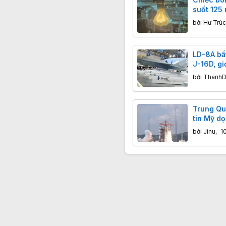
suốt 125
Độ bền k
bởi
Hư Trúc
đại cũng
LD-8A bất
J-16D, gi
thay đổi 
bởi
ThanhD
chống ra
Quốc
Trung Qu
tin Mỹ dọ
Trung Q
bởi
Jinu
,
1