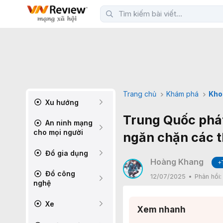
Trang chủ
Khám phá
Kho
Xu hướng
Trung Quốc phát
An ninh mạng
cho mọi người
ngăn chặn các t
Đồ gia dụng
Hoàng Khang
+
Đồ công
12/07/2025
Phản hồi
nghệ
Xe
Xem nhanh