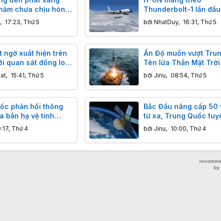
 năm chưa chịu hỏng:
Thunderbolt-1 lần đầu
hiến công nghệ hiện
hiện: Trung Quốc đan
,
17:23, Thứ 5
bởi
NhatDuy
,
16:31, Thứ 5
 phải ngả nón
thông điệp gì tới các
tàu sân bay?
 ngờ xuất hiện trên
Ấn Độ muốn vượt Tru
ới quan sát đồng loạt
Tên lửa Thần Mặt Trời 
nhận định về tên lửa
vội vàng?
at
,
15:41, Thứ 5
bởi
Jinu
,
08:54, Thứ 5
dar mới của Trung
ốc phản hồi thông
Bắc Đẩu nâng cấp 50 v
a bắn hạ vệ tinh
từ xa, Trung Quốc tuy
uốc
Công nghệ đột phá, đ
0:17, Thứ 4
bởi
Jinu
,
10:00, Thứ 4
xác centimet vượt trộ