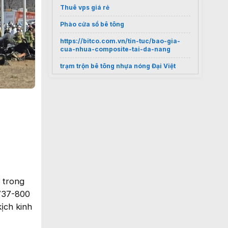
Thuê vps giá rẻ
Phào cửa sổ bê tông
https://bitco.com.vn/tin-tuc/bao-gia-
cua-nhua-composite-tai-da-nang
trạm trộn bê tông nhựa nóng Đại Việt
Bảng giá
https://tongkhomayxaydung.vn/khoan-
rut-loi-be-tong/
Mẫu nhà hàng lắp ghép
Oceanami Villas & Beach Club
 trong
 737-800
ịch kinh