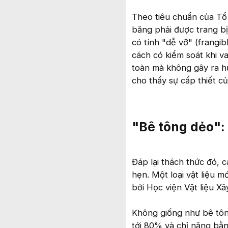
Theo tiêu chuẩn của Tổ
băng phải được trang b
có tính "dễ vỡ" (frangib
cách có kiểm soát khi 
toàn mà không gây ra hư
cho thấy sự cấp thiết củ
"Bê tông dẻo":
Đáp lại thách thức đó,
hẹn. Một loại vật liệu m
bởi Học viện Vật liệu 
Không giống như bê tông
tới 80% và chỉ nặng bằ