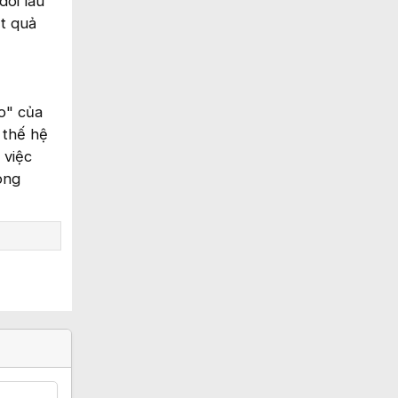
dõi lâu
ết quả
o" của
 thế hệ
 việc
ong