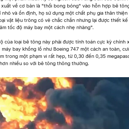
n xuất về cơ bản là "thổi bong bóng" vào hỗn hợp bê tôn
nhỏ và ổn định, họ sử dụng một chất phụ gia thân thiện 
oại vật liệu trông có vẻ chắc chắn nhưng lại được thiết kế
giảm tốc độ máy bay một cách nhẹ nhàng".
độ của loại bê tông này phải được tính toán cực kỳ chính 
ếc máy bay khổng lồ như Boeing 747 một cách an toàn, c
ằm trong một phạm vi rất hẹp, từ 0,30 đến 0,35 megapasc
hơn nhiều so với bê tông thông thường.