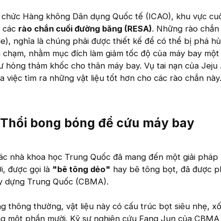
 chức Hàng không Dân dụng Quốc tế (ICAO), khu vực cu
ị các
rào chắn cuối đường băng (RESA)
. Những rào chắn
le), nghĩa là chúng phải được thiết kế để có thể bị phá h
va chạm, nhằm mục đích làm giảm tốc độ của máy bay một
 hỏng thảm khốc cho thân máy bay. Vụ tai nạn của Jeju 
a việc tìm ra những vật liệu tốt hơn cho các rào chắn này
 Thổi bong bóng để cứu máy bay
 các nhà khoa học Trung Quốc đã mang đến một giải pháp
ới, được gọi là
"bê tông dẻo"
hay bê tông bọt, đã được ph
Xây dựng Trung Quốc (CBMA).
 thông thường, vật liệu này có cấu trúc bọt siêu nhẹ, x
ng một phần mười. Kỹ sư nghiên cứu Fang Jun của CBMA 