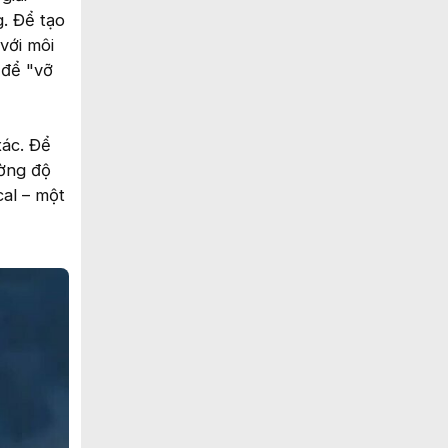
g. Để tạo
với môi
 để "vỡ
xác. Để
ường độ
al – một