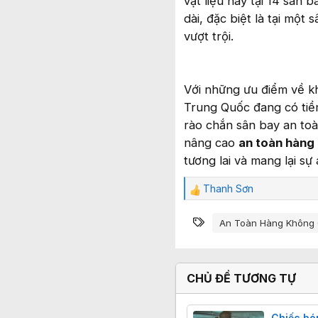
vật liệu này tại 14 sân
dài, đặc biệt là tại một
vượt trội.
Với những ưu điểm về kh
Trung Quốc đang có tiề
rào chắn sân bay an to
nâng cao
an toàn hàng
tương lai và mang lại sự
Thanh Sơn
C
ả
Từ khóa
m
An Toàn Hàng Không
x
ú
c
:
CHỦ ĐỀ TƯƠNG TỰ
Chiếc bó