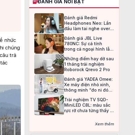
ĐÁNH GIÁ NỔI BẬT
Đánh giá Redmi
Headphones Neo: Lần
đầu làm tai nghe over-
ear, Redmi chọn cách đi
Đánh giá JBL Live
an toàn
đề nhức
780NC: Sự cá tính
hi chúng
trong cả ngoại hình lẫn
chất âm
câu trả
Những điểm hay dở sau
 tác
1 tháng trải nghiệm
Roborock Qrevo 2 Pro
Đánh giá YADEA Omee:
Xe máy điện nhỏ xinh,
thông minh “đo ni đóng
giày” cho nữ sinh
Trải nghiệm TV SQD-
MiniLED C8L: màu sắc
rực rỡ chưa từng thấy ở
TV LCD
Xem thêm