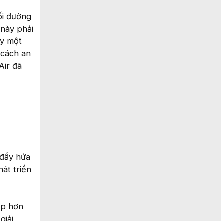
ối đường
 này phải
ủy một
 cách an
Air đã
.
 đầy hứa
át triển
ốp hơn
giải