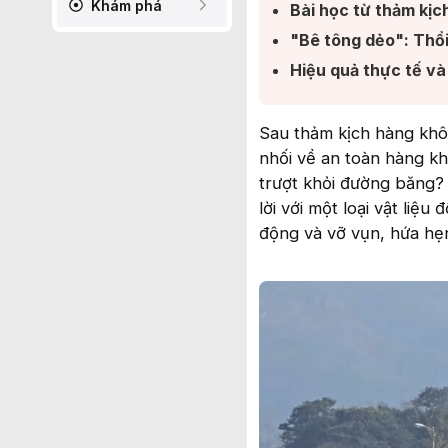
Khám phá
Bài học từ thảm kịch
"Bê tông dẻo": Thổ
Hiệu quả thực tế và 
Sau thảm kịch hàng khô
nhối về an toàn hàng k
trượt khỏi đường băng? 
lời với một loại vật liệ
động và vỡ vụn, hứa hẹn