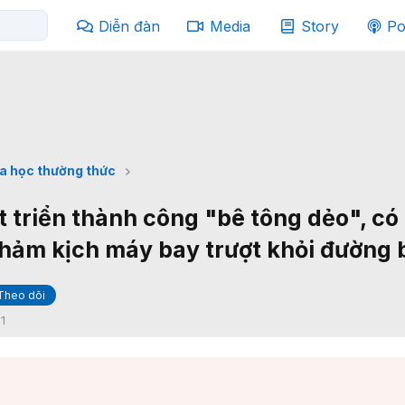
Diễn đàn
Media
Story
Po
a học thường thức
 triển thành công "bê tông dẻo", có
hảm kịch máy bay trượt khỏi đường
Theo dõi
:
1