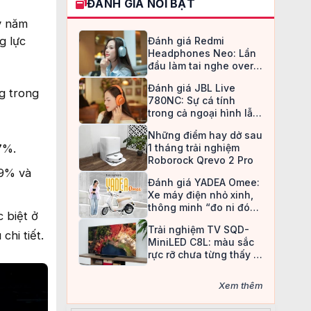
ĐÁNH GIÁ NỔI BẬT
ỳ năm
g lực
Đánh giá Redmi
Headphones Neo: Lần
đầu làm tai nghe over-
ear, Redmi chọn cách đi
Đánh giá JBL Live
an toàn
g trong
780NC: Sự cá tính
trong cả ngoại hình lẫn
chất âm
Những điểm hay dở sau
7%.
1 tháng trải nghiệm
Roborock Qrevo 2 Pro
19% và
Đánh giá YADEA Omee:
Xe máy điện nhỏ xinh,
thông minh “đo ni đóng
 biệt ở
giày” cho nữ sinh
Trải nghiệm TV SQD-
hi tiết.
MiniLED C8L: màu sắc
rực rỡ chưa từng thấy ở
TV LCD
Xem thêm