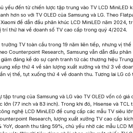
ủ yếu đến từ chiến lược tập trung vào TV LCD MiniLED k
 tranh hơn so với TV OLED của Samsung và LG. Theo Flatp
 Xiaomi để dẫn đầu phân khúc LCD MiniLED năm 2024, tr
 trí thứ hai về doanh số TV cao cấp trong quý 4/2024.
trường TV toàn cầu trong 19 năm liên tiếp, nhưng vị thế
Theo Counterpoint Research, Samsung vẫn dẫn đầu phân
 giảm đáng kể do sự cạnh tranh từ các thương hiệu Trun
ung xếp thứ 4 về sản lượng xuất xưởng và thứ 3 về doan
n vị thế, tụt xuống thứ 4 về doanh thu. Tương lai LG có 
ự tập trung của Samsung và LG vào TV OLED vốn có giá 
c lớn (77 inch và 83 inch). Trong khi đó, Hisense và TCL
a công nghệ LCD MiniLED để cung cấp các mẫu TV siêu lớn 
ounterpoint Research, lượng xuất xưởng TV cao cấp kíc
9% YoY, doanh thu tăng 59%, chủ yếu nhờ các mẫu LCD Mi