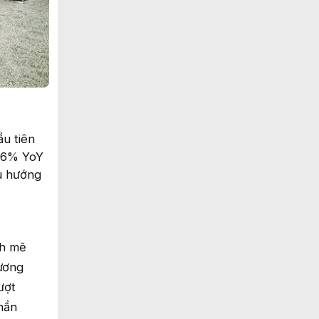
u tiên
2,6% YoY
u hướng
nh mẽ
tương
ượt
hần