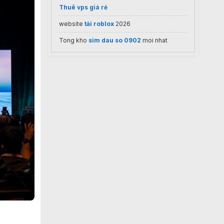
Thuê vps giá rẻ
website
tải roblox
2026
Tong kho
sim dau so 0902
moi nhat