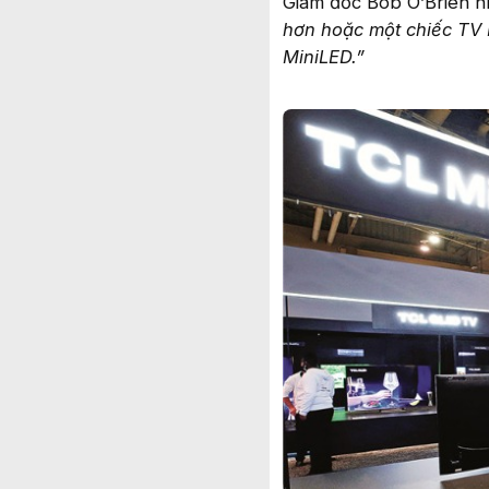
Giám đốc Bob O’Brien n
hơn hoặc một chiếc TV
MiniLED.”