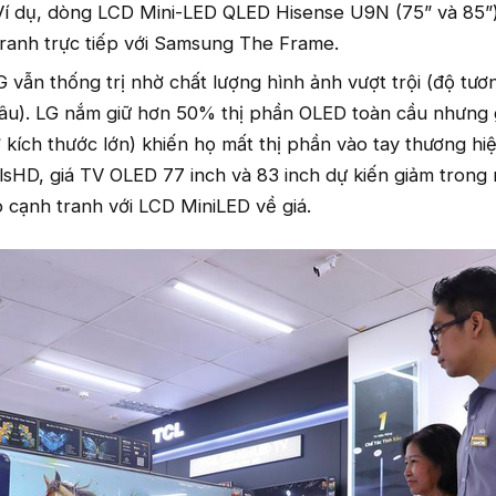
Ví dụ, dòng LCD Mini-LED QLED Hisense U9N (75” và 85”)
ranh trực tiếp với Samsung The Frame.
vẫn thống trị nhờ chất lượng hình ảnh vượt trội (độ tư
âu). LG nắm giữ hơn 50% thị phần OLED toàn cầu nhưng 
ở kích thước lớn) khiến họ mất thị phần vào tay thương hi
sHD, giá TV OLED 77 inch và 83 inch dự kiến giảm trong
cạnh tranh với LCD MiniLED về giá.