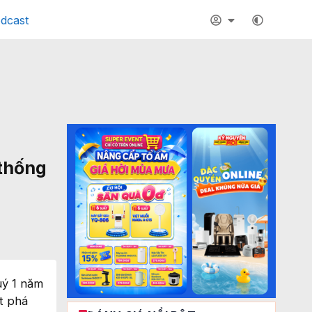
dcast
 thống
uý 1 năm
t phá