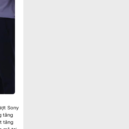
ượt Sony
g tăng
t tăng