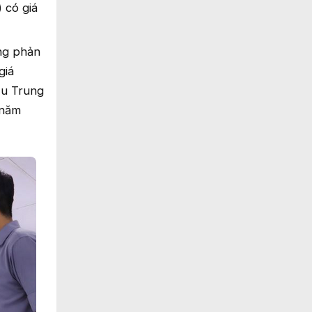
 có giá
ơng phản
giá
ệu Trung
 năm