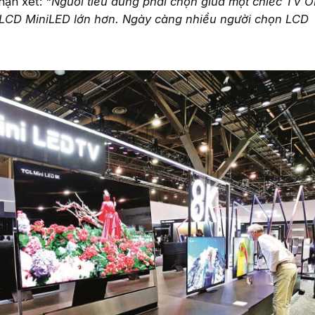
hận xét:
“Người tiêu dùng phải chọn giữa một chiếc TV 
 LCD MiniLED lớn hơn. Ngày càng nhiều người chọn LCD