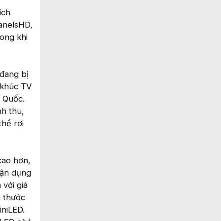
ích
anelsHD,
ong khi
 đang bị
 khúc TV
g Quốc.
h thu,
thể rơi
cao hơn,
 tận dụng
với giá
h thước
niLED.