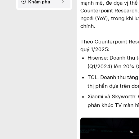
Khám phá
mạnh mẽ, đe dọa vị thế
Counterpoint Research,
ngoái (YoY), trong khi 
chính.
Theo Counterpoint Rese
quý 1/2025:
Hisense: Doanh thu t
(Q1/2024) lên 20% (Q
TCL: Doanh thu tăng 
thị phần dựa trên do
Xiaomi và Skyworth: 
phân khúc TV màn hìn