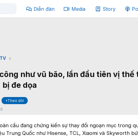
Diễn đàn
Media
Story
Po
TV
ông như vũ bão, lần đầu tiên vị thế
 bị đe dọa
+Theo dõi
:
0
toàn cầu đang chứng kiến sự thay đổi ngoạn mục trong q
iệu Trung Quốc như Hisense, TCL, Xiaomi và Skyworth bứ