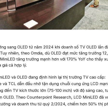
ng sang OLED từ năm 2024 khi doanh số TV OLED lần đầ
 Tuy nhiên, theo Omdia, dù OLED đạt mức tăng trưởng 1
MiniLED tăng trưởng mạnh hơn với 170% YoY cho thấy x
 giá cả hợp lý.
iLED và OLED đang định hình lại thị trường TV cao cấp:
e và TCL dẫn đầu nhờ tận dụng chuỗi cung ứng LCD mạ
 đến TV kích thước lớn (75-100 inch) với độ sáng cao, 
hơn OLED. Theo Counterpoint Research, LCD MiniLED đã v
xưởng và doanh thu từ quý 2/2024, chiếm hơn 50% thị p