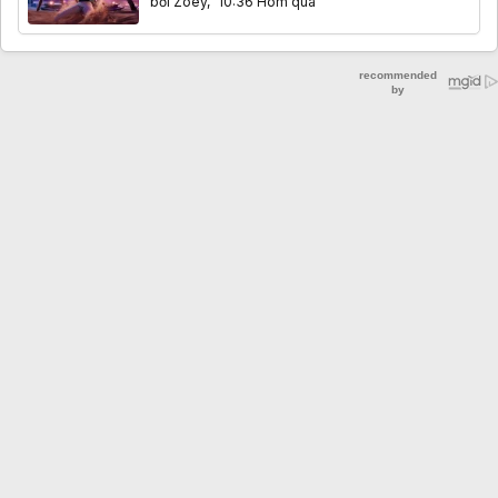
bởi
Zoey
,
10:36 Hôm qua