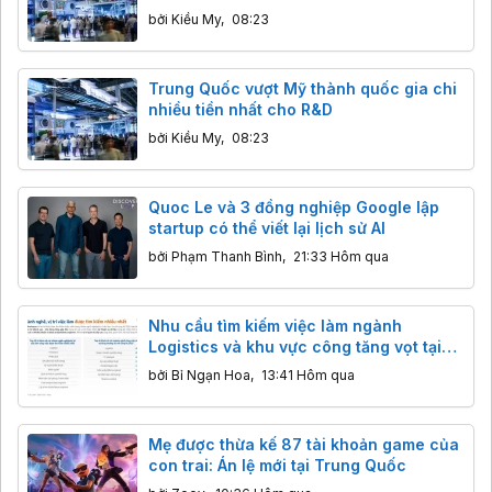
bởi
Kiều My
,
08:23
Trung Quốc vượt Mỹ thành quốc gia chi
nhiều tiền nhất cho R&D
bởi
Kiều My
,
08:23
Quoc Le và 3 đồng nghiệp Google lập
startup có thể viết lại lịch sử AI
bởi
Phạm Thanh Bình
,
21:33 Hôm qua
Nhu cầu tìm kiếm việc làm ngành
Logistics và khu vực công tăng vọt tại
Việt Nam
bởi
Bỉ Ngạn Hoa
,
13:41 Hôm qua
Mẹ được thừa kế 87 tài khoản game của
con trai: Án lệ mới tại Trung Quốc