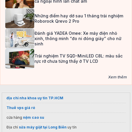
cả ngoại hình lẫn chất âm
Những điểm hay dở sau 1 tháng trải nghiệm
Roborock Qrevo 2 Pro
Đánh giá YADEA Omee: Xe máy điện nhỏ
xinh, thông minh “đo ni đóng giày” cho nữ
sinh
Trải nghiệm TV SQD-MiniLED C8L: màu sắc
rực rỡ chưa từng thấy ở TV LCD
Xem thêm
địa chỉ nha khoa uy tín TP.HCM
Thuê vps giá rẻ
cửa hàng
nệm cao su
Địa chỉ
sửa máy giặt tại Long Biên
uy tín