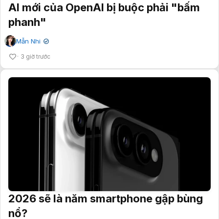
AI mới của OpenAI bị buộc phải "bấm
phanh"
Mẫn Nhi
✔
3 giờ trước
2026 sẽ là năm smartphone gập bùng
nổ?