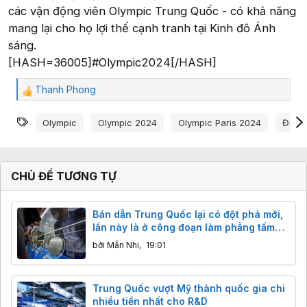
các vận động viên Olympic Trung Quốc - có khả năng
mang lại cho họ lợi thế cạnh tranh tại Kinh đô Ánh
sáng.
[HASH=36005]#Olympic2024[/HASH]
Thanh Phong
C
ả
Từ khóa
m
Olympic
Olympic 2024
Olympic Paris 2024
Điều
x
ú
c
:
CHỦ ĐỀ TƯƠNG TỰ
Bán dẫn Trung Quốc lại có đột phá mới,
lần này là ở công đoạn làm phẳng tấm
wafer
bởi
Mẫn Nhi
,
19:01
Trung Quốc vượt Mỹ thành quốc gia chi
nhiều tiền nhất cho R&D