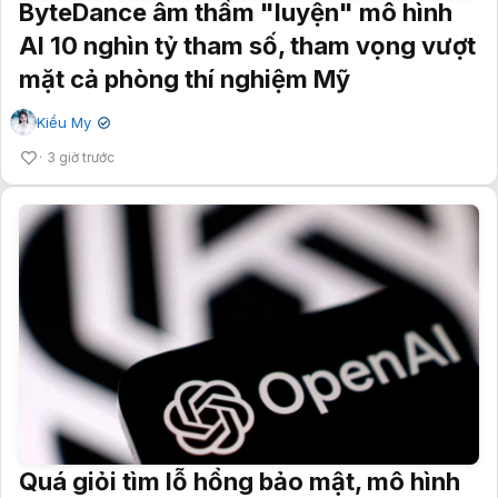
ByteDance âm thầm "luyện" mô hình
AI 10 nghìn tỷ tham số, tham vọng vượt
mặt cả phòng thí nghiệm Mỹ
Kiều My
✔
3 giờ trước
Quá giỏi tìm lỗ hổng bảo mật, mô hình