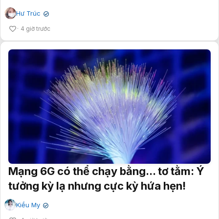
Hư Trúc
✔
4 giờ trước
Mạng 6G có thể chạy bằng... tơ tằm: Ý
tưởng kỳ lạ nhưng cực kỳ hứa hẹn!
Kiều My
✔