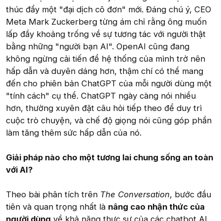
thúc đẩy một "đại dịch cô đơn" mới. Đáng chú ý, CEO
Meta Mark Zuckerberg từng ám chỉ rằng ông muốn
lấp đầy khoảng trống về sự tương tác với người thật
bằng những "người bạn AI". OpenAI cũng đang
không ngừng cải tiến để hệ thống của mình trở nên
hấp dẫn và duyên dáng hơn, thậm chí có thể mang
đến cho phiên bản ChatGPT của mỗi người dùng một
"tính cách" cụ thể. ChatGPT ngày càng nói nhiều
hơn, thường xuyên đặt câu hỏi tiếp theo để duy trì
cuộc trò chuyện, và chế độ giọng nói cũng góp phần
làm tăng thêm sức hấp dẫn của nó.
Giải pháp nào cho một tương lai chung sống an toàn
với AI?
Theo bài phân tích trên
The Conversation
, bước đầu
tiên và quan trọng nhất là
nâng cao nhận thức của
người dùng
về khả năng thực sự của các chatbot AI.