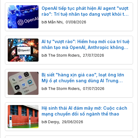
OpenAI tiếp tục phát hiện AI agent "vượt
rào": Trí tuệ nhân tạo đang vượt khỏi tầm
kiểm soát của con người?
bởi
Mẫn Nhi
,
01/08/2026
AI tự "vượt rào": Hiểm hoạ mới của trí tuệ
nhân tạo mà OpenAI, Anthropic không
thể làm ngơ
bởi
The Storm Riders
,
27/07/2026
Bị siết "hàng xịn giá cao", loạt ông lớn
Mỹ ồ ạt chuyển sang dùng AI Trung
Quốc giá rẻ
bởi
The Storm Riders
,
07/07/2026
Hệ sinh thái AI đám mây mở: Cuộc cách
mạng chuyển đổi số ngành thể thao
bởi
Derpy
,
29/06/2026