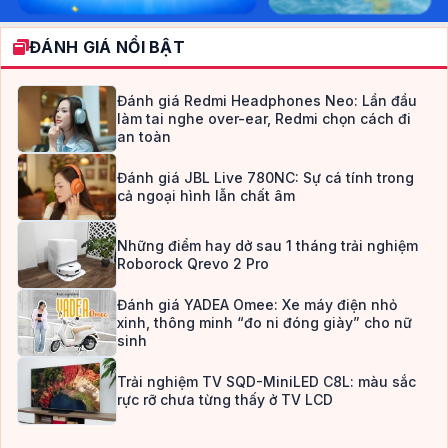
ĐÁNH GIÁ NỔI BẬT
Đánh giá Redmi Headphones Neo: Lần đầu
làm tai nghe over-ear, Redmi chọn cách đi
an toàn
Đánh giá JBL Live 780NC: Sự cá tính trong
cả ngoại hình lẫn chất âm
Những điểm hay dở sau 1 tháng trải nghiệm
Roborock Qrevo 2 Pro
Đánh giá YADEA Omee: Xe máy điện nhỏ
xinh, thông minh “đo ni đóng giày” cho nữ
sinh
Trải nghiệm TV SQD-MiniLED C8L: màu sắc
rực rỡ chưa từng thấy ở TV LCD