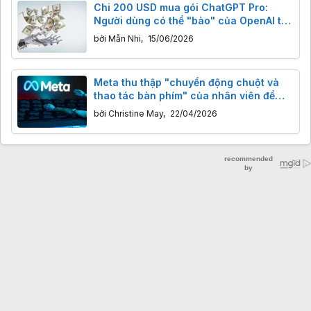
Chi 200 USD mua gói ChatGPT Pro:
Người dùng có thể "bào" của OpenAI tới
14.000 USD mỗi tháng
bởi
Mẫn Nhi
,
15/06/2026
Meta thu thập "chuyển động chuột và
thao tác bàn phím" của nhân viên để
huấn luyện trí tuệ nhân tạo
bởi
Christine May
,
22/04/2026