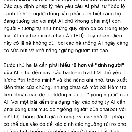
Các quy định pháp lý nên yêu cầu AI phải tự "bộc lộ
danh tính" – người dùng cần phải luôn biết rằng họ
đang tương tác với một AI chứ không phải một con
người – tương tự như những quy định đã có trong Đạo
luật AI của Liên minh châu Âu (EU). Tuy nhiên, điều
này có lẽ sẽ không đủ, bởi các hệ thống AI ngày càng
có sức hút và khả năng "giống người" rất cao.
Bước thứ hai là cần phải
hiểu rõ hơn về "tính người"
của AI
. Cho đến nay, các bài kiểm tra LLM chủ yếu đo
lường "trí thông minh" và khả năng ghi nhớ, truy xuất
kiến thức của chúng, nhưng chưa có một bài kiểm tra
tiêu chuẩn nào để đo lường mức độ "giống người" của
AI. Với một bài kiểm tra dạng này, các công ty AI cần
phải công khai mức độ "giống người" của chatbot với
một hệ thống đánh giá rõ ràng, và các nhà lập pháp
có thể dựa vào đó để xác định các ngưỡng rủi ro cho
những tình huống và nhóm tuổi sử dụng nhất định.