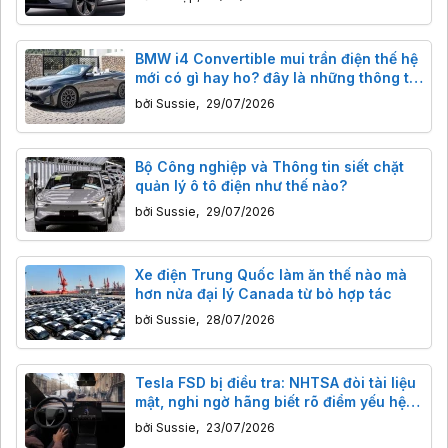
BMW i4 Convertible mui trần điện thế hệ
mới có gì hay ho? đây là những thông tin
đáng chú ý
bởi
Sussie
,
29/07/2026
Bộ Công nghiệp và Thông tin siết chặt
quản lý ô tô điện như thế nào?
bởi
Sussie
,
29/07/2026
Xe điện Trung Quốc làm ăn thế nào mà
hơn nửa đại lý Canada từ bỏ hợp tác
bởi
Sussie
,
28/07/2026
Tesla FSD bị điều tra: NHTSA đòi tài liệu
mật, nghi ngờ hãng biết rõ điểm yếu hệ
thống thuần thị giác
bởi
Sussie
,
23/07/2026