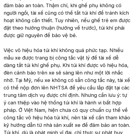
đảm bảo an toàn. Thậm chí, khi ghế phụ không có
người ngồi, tài xế cũng có thể tắt túi khí để tránh kích
hoạt không cần thiết. Tuy nhiên, nếu ghế trẻ em được
đặt theo hướng thuận (hướng về trước), túi khí phải
được giữ nguyên để bảo vệ bé.
Việc vô hiệu hóa túi khí không quá phức tạp. Nhiều
mẫu xe được trang bị công tắc vật lý để tài xế dễ
dàng tắt túi khí ghế phụ. Khi túi khí được vô hiệu hóa,
đèn cảnh báo trên xe sẽ sáng lên như một lời nhắc
nhở. Tại Mỹ, nếu xe không có sẵn công tắc này, tài xế
có thể nộp đơn lên NHTSA để yêu cầu lắp đặt tại các
trung tâm dịch vụ được chỉ định. Nhưng cần lưu ý: tự
ý can thiệp vào hệ thống túi khí là hành vi bất hợp
pháp. Ở Việt Nam, hiện chưa có quy chuẩn cụ thể về
công tắc vô hiệu hóa túi khí, nên tài xế cần tham khảo
kỹ hướng dẫn từ nhà sản xuất xe để đảm bảo an toàn.
Túi khí, dù là phát minh vĩ đại, chỉ thực sự phát huy