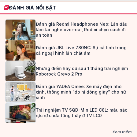
ĐÁNH GIÁ NỔI BẬT
Đánh giá Redmi Headphones Neo: Lần đầu
làm tai nghe over-ear, Redmi chọn cách đi
an toàn
Đánh giá JBL Live 780NC: Sự cá tính trong
cả ngoại hình lẫn chất âm
Những điểm hay dở sau 1 tháng trải nghiệm
Roborock Qrevo 2 Pro
Đánh giá YADEA Omee: Xe máy điện nhỏ
xinh, thông minh “đo ni đóng giày” cho nữ
sinh
Trải nghiệm TV SQD-MiniLED C8L: màu sắc
rực rỡ chưa từng thấy ở TV LCD
Xem thêm