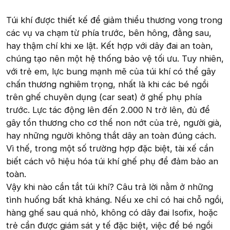
Túi khí được thiết kế để giảm thiểu thương vong trong
các vụ va chạm từ phía trước, bên hông, đằng sau,
hay thậm chí khi xe lật. Kết hợp với dây đai an toàn,
chúng tạo nên một hệ thống bảo vệ tối ưu. Tuy nhiên,
với trẻ em, lực bung mạnh mẽ của túi khí có thể gây
chấn thương nghiêm trọng, nhất là khi các bé ngồi
trên ghế chuyên dụng (car seat) ở ghế phụ phía
trước. Lực tác động lên đến 2.000 N trở lên, đủ để
gây tổn thương cho cơ thể non nớt của trẻ, người già,
hay những người không thắt dây an toàn đúng cách.
Vì thế, trong một số trường hợp đặc biệt, tài xế cần
biết cách vô hiệu hóa túi khí ghế phụ để đảm bảo an
toàn.
Vậy khi nào cần tắt túi khí? Câu trả lời nằm ở những
tình huống bất khả kháng. Nếu xe chỉ có hai chỗ ngồi,
hàng ghế sau quá nhỏ, không có dây đai Isofix, hoặc
trẻ cần được giám sát y tế đặc biệt, việc để bé ngồi