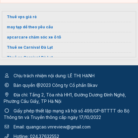
Thuê vps giá rẻ
may tạp dề theo yêu cầu
apcarcare chăm sóc xe ô tô
Thuê xe Carnival Đà Lạt
Thuê xe Carnival Đà Lạt
Bao bì bánh tráng
Chịu trách nhiệm nội dung: LÊ THỊ HẠNH
cấp lại bằng lái xe máy
Bản quyền @2023 Công ty Cổ phần Bkav
Địa chỉ: Tầng 2, Tòa nhà HH1, Đường Dương Đình Nghệ,
Phường Cầu Giấy, TP Hà Nội
Giấy phép thiết lập mạng xã hội số 499/GP-BTTTT
do Bộ
Thông tin và Truyền thông cấp ngày 17/10/2022
Email:
quangcao.vnreview@gmail.com
Hotline:
024.37632552