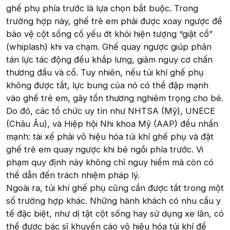
ghế phụ phía trước là lựa chọn bắt buộc. Trong
trường hợp này, ghế trẻ em phải được xoay ngược để
bảo vệ cột sống cổ yếu ớt khỏi hiện tượng “giật cổ”
(whiplash) khi va chạm. Ghế quay ngược giúp phân
tán lực tác động đều khắp lưng, giảm nguy cơ chấn
thương đầu và cổ. Tuy nhiên, nếu túi khí ghế phụ
không được tắt, lực bung của nó có thể đập mạnh
vào ghế trẻ em, gây tổn thương nghiêm trọng cho bé.
Do đó, các tổ chức uy tín như NHTSA (Mỹ), UNECE
(Châu Âu), và Hiệp hội Nhi khoa Mỹ (AAP) đều nhấn
mạnh: tài xế phải vô hiệu hóa túi khí ghế phụ và đặt
ghế trẻ em quay ngược khi bé ngồi phía trước. Vi
phạm quy định này không chỉ nguy hiểm mà còn có
thể dẫn đến trách nhiệm pháp lý.
Ngoài ra, túi khí ghế phụ cũng cần được tắt trong một
số trường hợp khác. Những hành khách có nhu cầu y
tế đặc biệt, như dị tật cột sống hay sử dụng xe lăn, có
thể được bác sĩ khuyến cáo vô hiệu hóa túi khí để