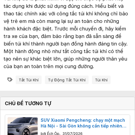
tác dụng khi được sử dụng đúng cách. Hiểu biết và
thao tác chính xác với công tắc túi khí không chỉ bảo
vệ trẻ em mà còn mang lại sự an toàn cho những
hành khách đặc biệt. Trước mỗi chuyến đi, hãy kiểm
tra xe của bạn, đảm bảo rằng bạn đã sẵn sàng để
biến túi khí thành người bạn đồng hành đáng tin cậy.
Một hành động nhỏ như tắt công tắc túi khí có thể
tạo nên sự khác biệt lớn, giúp những người thân yêu
của bạn an toàn trên mọi cung đường.
Từ khóa
Tắt Túi Khí
Tự Động Tắt Túi Khí
Túi Khí
CHỦ ĐỀ TƯƠNG TỰ
SUV Xiaomi Pengcheng: chạy một mạch
Hà Nội - Sài Gòn không cần tiếp nhiên
liệu?
bởi
Ếch Ộp
,
31/07/2026