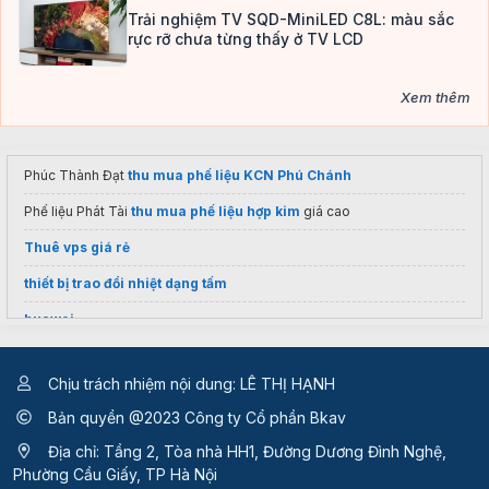
Trải nghiệm TV SQD-MiniLED C8L: màu sắc
rực rỡ chưa từng thấy ở TV LCD
Xem thêm
Phúc Thành Đạt
thu mua phế liệu KCN Phú Chánh
Phế liệu Phát Tài
thu mua phế liệu hợp kim
giá cao
Thuê vps giá rẻ
thiết bị trao đổi nhiệt dạng tấm
huawei
Chịu trách nhiệm nội dung: LÊ THỊ HẠNH
Bản quyền @2023 Công ty Cổ phần Bkav
Địa chỉ: Tầng 2, Tòa nhà HH1, Đường Dương Đình Nghệ,
Phường Cầu Giấy, TP Hà Nội