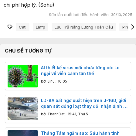
chi phí hợp lý. (Sohu)
Sửa lần cuối bởi điều hành viên:
30/10/2025
Từ khóa
Catl
Lmfp
Lưu Trữ Năng Lượng Toàn Cầu
Pin Lfp
CHỦ ĐỀ TƯƠNG TỰ
AI thiết kế virus mới chưa từng có: Lo
ngại về viễn cảnh tận thế
bởi
Jinu
,
10:05
LD-8A bất ngờ xuất hiện trên J-16D, giới
quan sát đồng loạt thay đổi nhận định về
tên lửa chống radar mới của Trung
bởi
ThanhDat
,
15:41, Thứ 5
Quốc
Tháng Tám ngắm sao: Sáu hành tinh