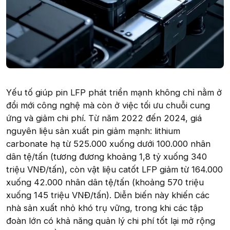
Yếu tố giúp pin LFP phát triển mạnh không chỉ nằm ở
đổi mới công nghệ mà còn ở việc tối ưu chuỗi cung
ứng và giảm chi phí. Từ năm 2022 đến 2024, giá
nguyên liệu sản xuất pin giảm mạnh: lithium
carbonate hạ từ 525.000 xuống dưới 100.000 nhân
dân tệ/tấn (tương đương khoảng 1,8 tỷ xuống 340
triệu VNĐ/tấn), còn vật liệu catốt LFP giảm từ 164.000
xuống 42.000 nhân dân tệ/tấn (khoảng 570 triệu
xuống 145 triệu VNĐ/tấn). Diễn biến này khiến các
nhà sản xuất nhỏ khó trụ vững, trong khi các tập
đoàn lớn có khả năng quản lý chi phí tốt lại mở rộng