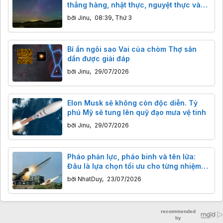
thẳng hàng, nhật thực, nguyệt thực và
ngôi sao khổng lồ đáng sợ
bởi
Jinu
,
08:39, Thứ 3
Bí ẩn ngôi sao Vai của chòm Thợ săn
dần được giải đáp
bởi
Jinu
,
29/07/2026
Elon Musk sẽ không còn độc diễn. Tỷ
phú Mỹ sẽ tung lên quỹ đạo mưa vệ tinh
bởi
Jinu
,
29/07/2026
Pháo phản lực, pháo binh và tên lửa:
Đâu là lựa chọn tối ưu cho từng nhiệm
vụ tác chiến?
bởi
NhatDuy
,
23/07/2026