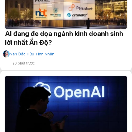
AI đang đe dọa ngành kinh doanh sinh
lời nhất Ấn Độ?
Nan Đắc Hữu Tình Nhân
✔
20 phút trước