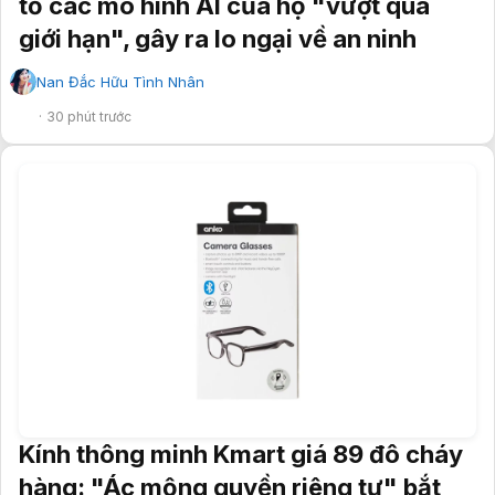
tố các mô hình AI của họ "vượt quá
giới hạn", gây ra lo ngại về an ninh
Nan Đắc Hữu Tình Nhân
✔
30 phút trước
Kính thông minh Kmart giá 89 đô cháy
hàng: "Ác mộng quyền riêng tư" bắt