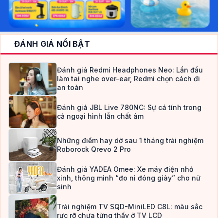
ĐÁNH GIÁ NỔI BẬT
Đánh giá Redmi Headphones Neo: Lần đầu
làm tai nghe over-ear, Redmi chọn cách đi
an toàn
Đánh giá JBL Live 780NC: Sự cá tính trong
cả ngoại hình lẫn chất âm
Những điểm hay dở sau 1 tháng trải nghiệm
Roborock Qrevo 2 Pro
Đánh giá YADEA Omee: Xe máy điện nhỏ
xinh, thông minh “đo ni đóng giày” cho nữ
sinh
Trải nghiệm TV SQD-MiniLED C8L: màu sắc
rực rỡ chưa từng thấy ở TV LCD