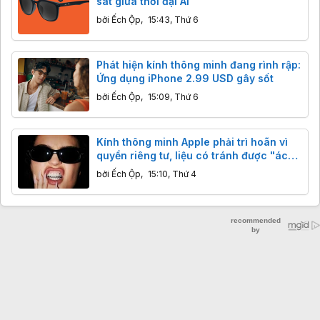
sát giữa thời đại AI
bởi
Ếch Ộp
,
15:43, Thứ 6
Phát hiện kính thông minh đang rình rập:
Ứng dụng iPhone 2.99 USD gây sốt
bởi
Ếch Ộp
,
15:09, Thứ 6
Kính thông minh Apple phải trì hoãn vì
quyền riêng tư, liệu có tránh được "ác
mộng" như Meta?
bởi
Ếch Ộp
,
15:10, Thứ 4