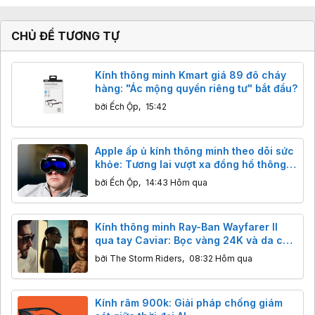
CHỦ ĐỀ TƯƠNG TỰ
Kính thông minh Kmart giá 89 đô cháy
hàng: "Ác mộng quyền riêng tư" bắt đầu?
bởi
Ếch Ộp
,
15:42
Apple ấp ủ kính thông minh theo dõi sức
khỏe: Tương lai vượt xa đồng hồ thông
minh.
bởi
Ếch Ộp
,
14:43 Hôm qua
Kính thông minh Ray-Ban Wayfarer II
qua tay Caviar: Bọc vàng 24K và da cá
sấu, giá từ 160 triệu đồng
bởi
The Storm Riders
,
08:32 Hôm qua
Kính râm 900k: Giải pháp chống giám