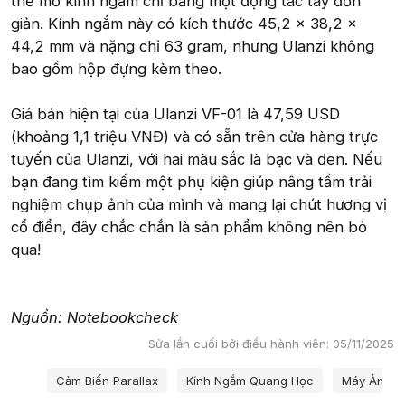
thể mở kính ngắm chỉ bằng một động tác tay đơn
giản. Kính ngắm này có kích thước 45,2 × 38,2 ×
44,2 mm và nặng chỉ 63 gram, nhưng Ulanzi không
bao gồm hộp đựng kèm theo.
Giá bán hiện tại của Ulanzi VF-01 là 47,59 USD
(khoảng 1,1 triệu VNĐ) và có sẵn trên cửa hàng trực
tuyến của Ulanzi, với hai màu sắc là bạc và đen. Nếu
bạn đang tìm kiếm một phụ kiện giúp nâng tầm trải
nghiệm chụp ảnh của mình và mang lại chút hương vị
cổ điển, đây chắc chắn là sản phẩm không nên bỏ
qua!
Nguồn: Notebookcheck
Sửa lần cuối bởi điều hành viên:
05/11/2025
Từ khóa
Cảm Biến Parallax
Kính Ngắm Quang Học
Máy Ảnh