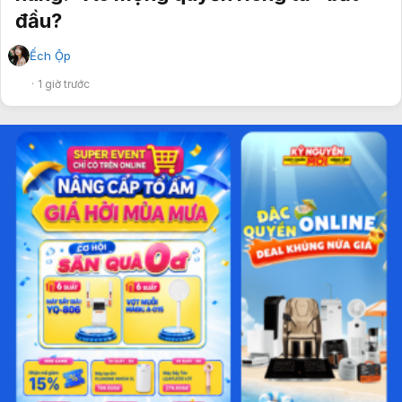
đầu?
Ếch Ộp
✔
1 giờ trước