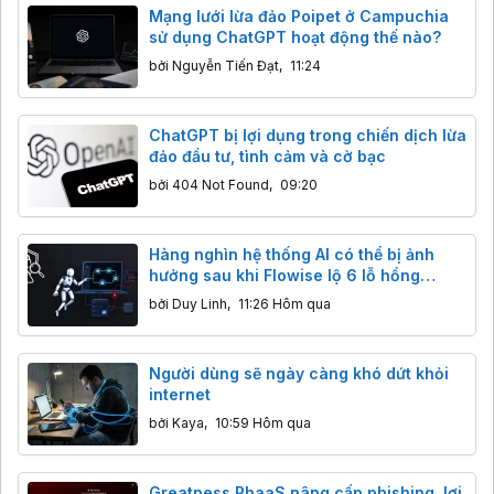
Mạng lưới lừa đảo Poipet ở Campuchia
sử dụng ChatGPT hoạt động thế nào?
bởi
Nguyễn Tiến Đạt
,
11:24
ChatGPT bị lợi dụng trong chiến dịch lừa
đảo đầu tư, tình cảm và cờ bạc
bởi
404 Not Found
,
09:20
Hàng nghìn hệ thống AI có thể bị ảnh
hưởng sau khi Flowise lộ 6 lỗ hổng
nghiêm trọng
bởi
Duy Linh
,
11:26 Hôm qua
Người dùng sẽ ngày càng khó dứt khỏi
internet
bởi
Kaya
,
10:59 Hôm qua
Greatness PhaaS nâng cấp phishing, lợi