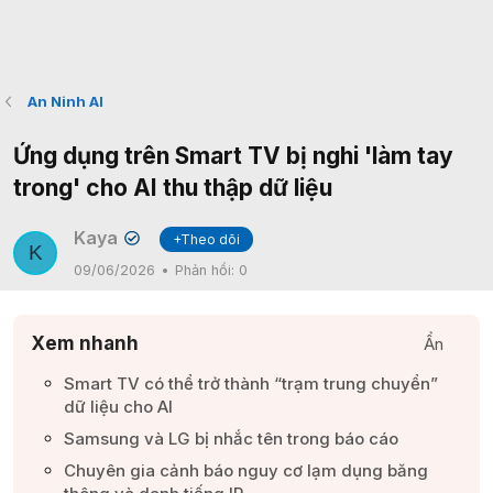
An Ninh AI
Ứng dụng trên Smart TV bị nghi 'làm tay
trong' cho AI thu thập dữ liệu
Kaya
+Theo dõi
✔
K
09/06/2026
Phản hồi:
0
Xem nhanh
Ẩn
Smart TV có thể trở thành “trạm trung chuyển”
dữ liệu cho AI​
Samsung và LG bị nhắc tên trong báo cáo​
Chuyên gia cảnh báo nguy cơ lạm dụng băng