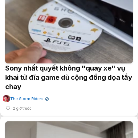
Sony nhất quyết không "quay xe" vụ
khai tử đĩa game dù cộng đồng dọa tẩy
chay
The Storm Riders
✔
2 giờ trước