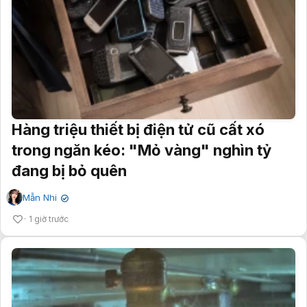
Hàng triệu thiết bị điện tử cũ cất xó
trong ngăn kéo: "Mỏ vàng" nghìn tỷ
đang bị bỏ quên
Mẫn Nhi
✔
1 giờ trước