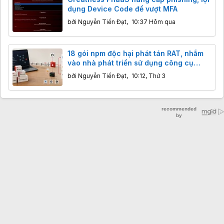
dụng Device Code để vượt MFA
bởi
Nguyễn Tiến Đạt
,
10:37 Hôm qua
18 gói npm độc hại phát tán RAT, nhắm
vào nhà phát triển sử dụng công cụ
Alibaba
bởi
Nguyễn Tiến Đạt
,
10:12, Thứ 3