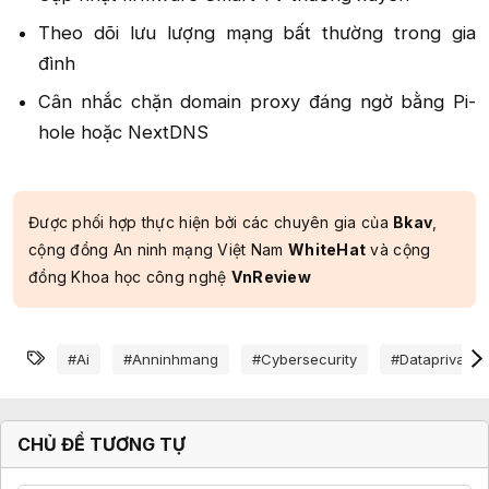
Theo dõi lưu lượng mạng bất thường trong gia
đình​
Cân nhắc chặn domain proxy đáng ngờ bằng Pi-
hole hoặc NextDNS​
Được phối hợp thực hiện bởi các chuyên gia của
Bkav
,
cộng đồng An ninh mạng Việt Nam
WhiteHat
và cộng
đồng Khoa học công nghệ
VnReview
Từ khóa
#ai
#anninhmang
#cybersecurity
#dataprivacy
CHỦ ĐỀ TƯƠNG TỰ