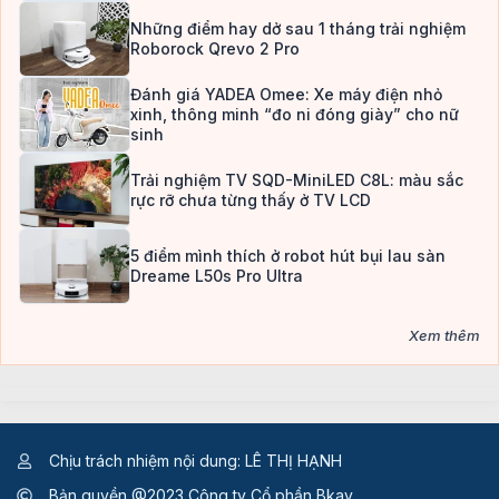
Những điểm hay dở sau 1 tháng trải nghiệm
Roborock Qrevo 2 Pro
Đánh giá YADEA Omee: Xe máy điện nhỏ
xinh, thông minh “đo ni đóng giày” cho nữ
sinh
Trải nghiệm TV SQD-MiniLED C8L: màu sắc
rực rỡ chưa từng thấy ở TV LCD
5 điểm mình thích ở robot hút bụi lau sàn
Dreame L50s Pro Ultra
Xem thêm
Chịu trách nhiệm nội dung: LÊ THỊ HẠNH
Bản quyền @2023 Công ty Cổ phần Bkav