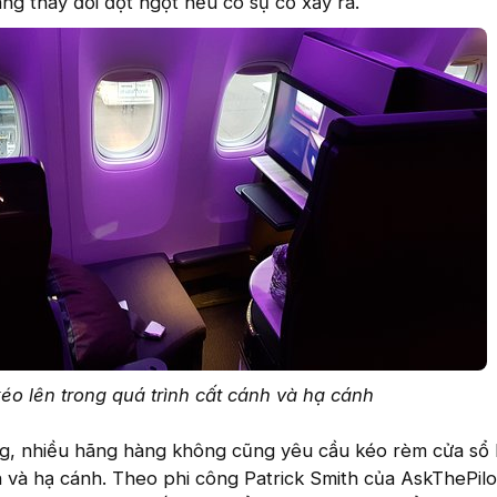
áng thay đổi đột ngột nếu có sự cố xảy ra.
éo lên trong quá trình cất cánh và hạ cánh
ng, nhiều hãng hàng không cũng yêu cầu kéo rèm cửa sổ 
h và hạ cánh. Theo phi công Patrick Smith của AskThePilot