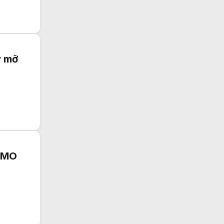
y mỡ
MIMO