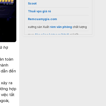
Scoot
Thuê vps giá rẻ
Remcuamygia.com
xưởng sản Xuất
rèm văn phòng
chất lượng
mua
đèn năng lượng mặt trời
giá tốt
và hạ
àn toàn
 hành
n dẫn đến
 xảy ra
rường hợp
việc tắt
goài,