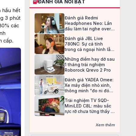
ĐÁNH GIÁ NỔI BẬT
a hầu hết
g 3 phút
Đánh giá Redmi
Headphones Neo: Lần
 80% các
đầu làm tai nghe over-
ành
ear, Redmi chọn cách đi
Đánh giá JBL Live
an toàn
n cấp.
780NC: Sự cá tính
trong cả ngoại hình lẫn
chất âm
Những điểm hay dở sau
1 tháng trải nghiệm
Roborock Qrevo 2 Pro
Đánh giá YADEA Omee:
Xe máy điện nhỏ xinh,
thông minh “đo ni đóng
giày” cho nữ sinh
Trải nghiệm TV SQD-
MiniLED C8L: màu sắc
rực rỡ chưa từng thấy ở
TV LCD
Xem thêm