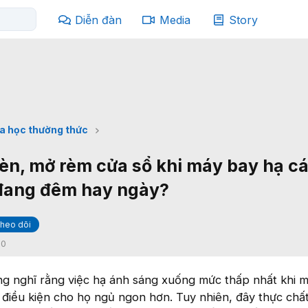
Diễn đàn
Media
Story
a học thường thức
đèn, mở rèm cửa sổ khi máy bay hạ c
 đang đêm hay ngày?
heo dõi
:
0
g nghĩ rằng việc hạ ánh sáng xuống mức thấp nhất khi 
o điều kiện cho họ ngủ ngon hơn. Tuy nhiên, đây thực chất