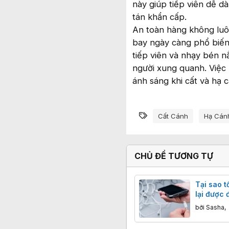
này giúp tiếp viên dễ d
tán khẩn cấp.
An toàn hàng không luôn
bay ngày càng phổ biến
tiếp viên và nhạy bén 
người xung quanh. Việc 
ánh sáng khi cất và hạ 
Từ khóa
Cất Cánh
Hạ Cán
CHỦ ĐỀ TƯƠNG TỰ
Tại sao t
lại được 
bởi
Sasha
,