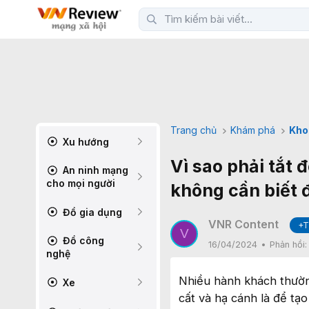
Trang chủ
Khám phá
Kho
Xu hướng
Vì sao phải tắt 
An ninh mạng
cho mọi người
không cần biết
Đồ gia dụng
VNR Content
+T
V
Đồ công
16/04/2024
Phản hồi
nghệ
Nhiều hành khách thườn
Xe
cất và hạ cánh là để tạ