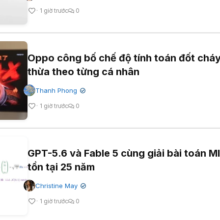
1 giờ trước
0
Oppo công bố chế độ tính toán đốt chá
thừa theo từng cá nhân
Thanh Phong
✔
1 giờ trước
0
GPT-5.6 và Fable 5 cùng giải bài toán 
tồn tại 25 năm
Christine May
✔
1 giờ trước
0