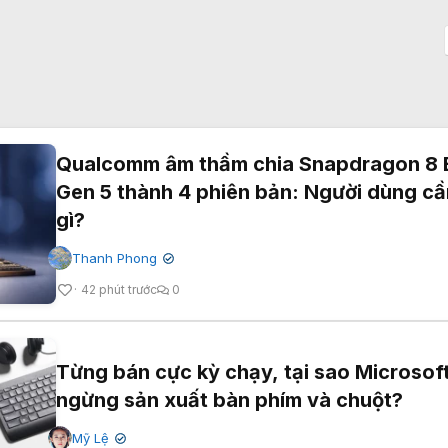
Qualcomm âm thầm chia Snapdragon 8 E
Gen 5 thành 4 phiên bản: Người dùng cầ
gì?
Thanh Phong
✔
42 phút trước
0
Từng bán cực kỳ chạy, tại sao Microsof
ngừng sản xuất bàn phím và chuột?
Mỹ Lệ
✔