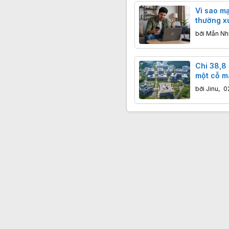
Vì sao m
thường xu
buổi tối?
bởi
Mẫn Nh
Chi 38,8
một cỗ má
Thâm Quy
bởi
Jinu
,
0
kiếm" cả