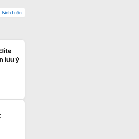
Bình Luận
lite
n lưu ý
t