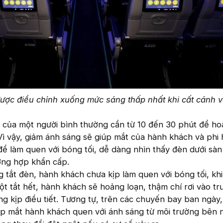
ược điều chỉnh xuống mức sáng thấp nhất khi cất cánh 
t của một người bình thường cần từ 10 đến 30 phút để ho
. Vì vậy, giảm ánh sáng sẽ giúp mắt của hành khách và phi
để làm quen với bóng tối, dễ dàng nhìn thấy đèn dưới sà
ường hợp khẩn cấp.
tắt đèn, hành khách chưa kịp làm quen với bóng tối, khi
ột tắt hết, hành khách sẽ hoảng loạn, thậm chí rơi vào t
g kịp điều tiết. Tương tự, trên các chuyến bay ban ngày, 
úp mắt hành khách quen với ánh sáng từ môi trường bên n