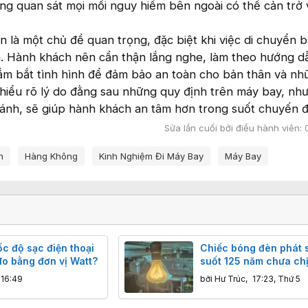
àng quan sát mọi mối nguy hiểm bên ngoài có thể cản trở 
 là một chủ đề quan trọng, đặc biệt khi việc di chuyển 
. Hành khách nên cẩn thận lắng nghe, làm theo hướng d
nắm bắt tình hình để đảm bảo an toàn cho bản thân và nh
hiểu rõ lý do đằng sau những quy định trên máy bay, nh
cánh, sẽ giúp hành khách an tâm hơn trong suốt chuyến đi
Sửa lần cuối bởi điều hành viên:
h
Hàng Không
Kinh Nghiệm Đi Máy Bay
Máy Bay
ốc độ sạc điện thoại
Chiếc bóng đèn phát 
đo bằng đơn vị Watt?
suốt 125 năm chưa ch
Độ bền khiến công ng
16:49
bởi
Hư Trúc
,
17:23, Thứ 5
đại cũng phải ngả nón