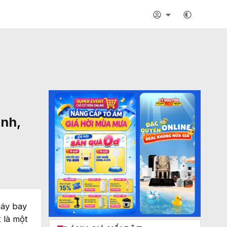
ánh,
máy bay
 là một