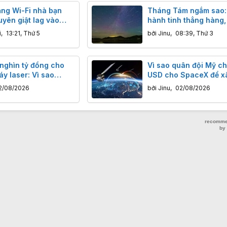
ạng Wi-Fi nhà bạn
Tháng Tám ngắm sao:
yên giật lag vào
hành tinh thẳng hàng,
thực, nguyệt thực và 
i
,
13:21, Thứ 5
bởi
Jinu
,
08:39, Thứ 3
khổng lồ đáng sợ
 nghìn tỷ đồng cho
Vì sao quân đội Mỹ chi
y laser: Vì sao
USD cho SpaceX để x
ến chấp nhận "mài
hạ tầng quốc phòng?
2/08/2026
bởi
Jinu
,
02/08/2026
 trăm năm