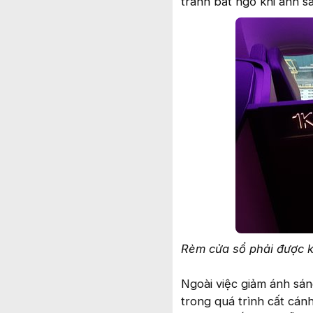
tránh bất ngờ khi ánh s
Rèm cửa sổ phải được k
Ngoài việc giảm ánh sá
trong quá trình cất cán