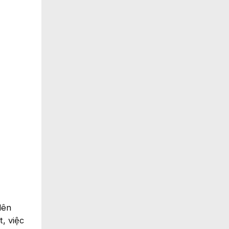
lên
, việc