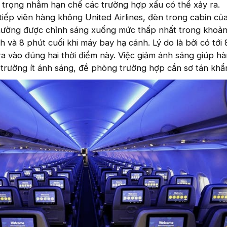
 trọng nhằm hạn chế các trường hợp xấu có thể xảy ra.
iếp viên hàng không United Airlines, đèn trong cabin củ
hường được chỉnh sáng xuống mức thấp nhất trong khoản
h và 8 phút cuối khi máy bay hạ cánh. Lý do là bởi có tới
ra vào đúng hai thời điểm này. Việc giảm ánh sáng giúp h
 trường ít ánh sáng, đề phòng trường hợp cần sơ tán khẩ