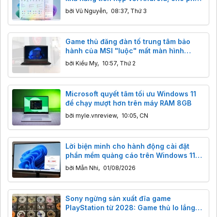
người dùng xem thông báo điện thoại
bởi
Vũ Nguyễn
,
08:37, Thứ 3
trong một bong bóng khi di chuột qua
Game thủ đăng đàn tố trung tâm bảo
hành của MSI "luộc" mất màn hình
144Hz, sự thật đằng sau hoá ra là lỗi sơ
bởi
Kiều My
,
10:57, Thứ 2
đẳng
Microsoft quyết tâm tối ưu Windows 11
để chạy mượt hơn trên máy RAM 8GB
bởi
myle.vnreview
,
10:05, CN
Lời biện minh cho hành động cài đặt
phần mềm quảng cáo trên Windows 11
cho thấy LG đã "hết thuốc chữa"
bởi
Mẫn Nhi
,
01/08/2026
Sony ngừng sản xuất đĩa game
PlayStation từ 2028: Game thủ lo lắng
điều gì?