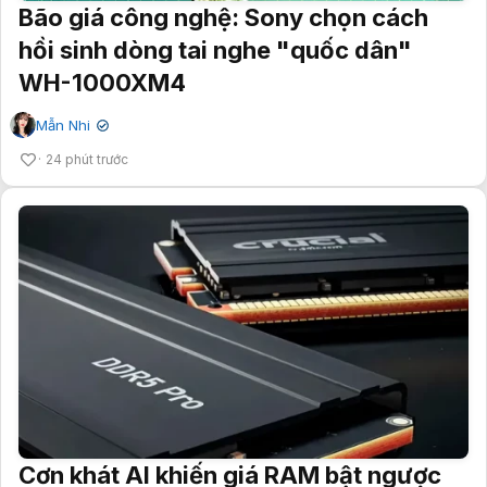
Bão giá công nghệ: Sony chọn cách
hồi sinh dòng tai nghe "quốc dân"
WH-1000XM4
Mẫn Nhi
✔
24 phút trước
Cơn khát AI khiến giá RAM bật ngược