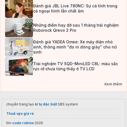
Đánh giá JBL Live 780NC: Sự cá tính trong
cả ngoại hình lẫn chất âm
Những điểm hay dở sau 1 tháng trải nghiệm
Roborock Qrevo 2 Pro
Đánh giá YADEA Omee: Xe máy điện nhỏ
xinh, thông minh “đo ni đóng giày” cho nữ
sinh
Trải nghiệm TV SQD-MiniLED C8L: màu sắc
rực rỡ chưa từng thấy ở TV LCD
Xem thêm
chuyên trang tạo
kí tự đặc biệt
SBS system
Thuê vps giá rẻ
tìm
code roblox
2026