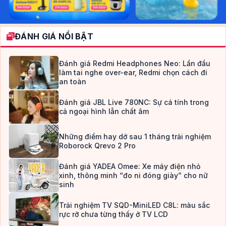
ĐÁNH GIÁ NỔI BẬT
Đánh giá Redmi Headphones Neo: Lần đầu
làm tai nghe over-ear, Redmi chọn cách đi
an toàn
Đánh giá JBL Live 780NC: Sự cá tính trong
cả ngoại hình lẫn chất âm
Những điểm hay dở sau 1 tháng trải nghiệm
Roborock Qrevo 2 Pro
Đánh giá YADEA Omee: Xe máy điện nhỏ
xinh, thông minh “đo ni đóng giày” cho nữ
sinh
Trải nghiệm TV SQD-MiniLED C8L: màu sắc
rực rỡ chưa từng thấy ở TV LCD