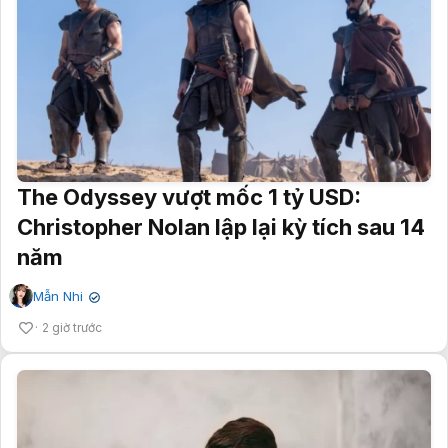
The Odyssey vượt mốc 1 tỷ USD:
Christopher Nolan lập lại kỳ tích sau 14
năm
Mẫn Nhi
✔
2 giờ trước