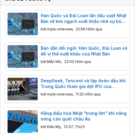
Hàn Quốc và Đài Loan lần đầu vượt Nhật
Bản về kim ngạch xuất khẩu nhờ sự bùng
nổ của AI
bởi
myle.vnreview
,
22:56 Hôm qua
Bán dẫn đổi ngôi: Hàn Quốc, Đài Loan xô
đổ vị thế xuất khẩu của Nhật Bản
bởi
Mẫn Nhi
,
22:00 Hôm qua
DeepSeek, Tencent và tập đoàn dầu khí
Trung Quốc tham gia đợt IPO của
Unitree
bởi
myle.vnreview
,
11:25 Hôm qua
Hãng điều hoà Nhật "trúng lớn" khi nắng
nóng càn quét châu Âu
bởi
Kiều My
,
13:37, Thứ 5