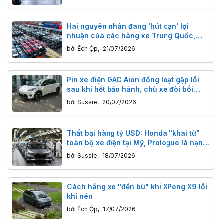
Hai nguyên nhân đang 'hút cạn' lợi
nhuận của các hãng xe Trung Quốc,
khiến càng bán nhiều càng lỗ
bởi
Ếch Ộp
,
21/07/2026
Pin xe điện GAC Aion đồng loạt gặp lỗi
sau khi hết bảo hành, chủ xe đòi bồi
thường thỏa đáng
bởi
Sussie
,
20/07/2026
Thất bại hàng tỷ USD: Honda "khai tử"
toàn bộ xe điện tại Mỹ, Prologue là nạn
nhân cuối cùng
bởi
Sussie
,
18/07/2026
Cách hãng xe "đền bù" khi XPeng X9 lỗi
khí nén
bởi
Ếch Ộp
,
17/07/2026