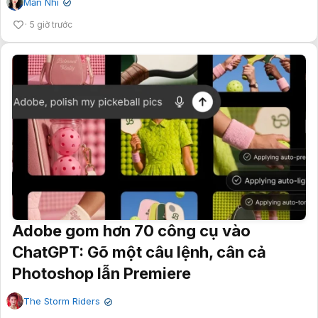
Mẫn Nhi
✔
5 giờ trước
Adobe gom hơn 70 công cụ vào
ChatGPT: Gõ một câu lệnh, cân cả
Photoshop lẫn Premiere
The Storm Riders
✔