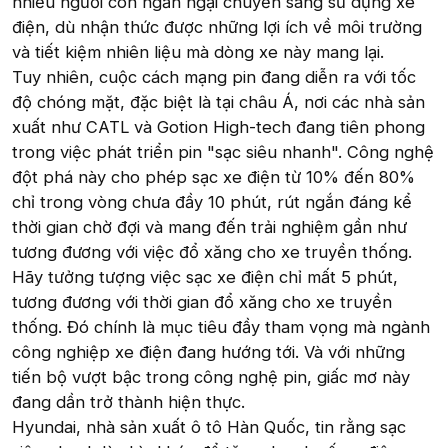
nhiều người còn ngần ngại chuyển sang sử dụng xe
điện, dù nhận thức được những lợi ích về môi trường
và tiết kiệm nhiên liệu mà dòng xe này mang lại.
Tuy nhiên, cuộc cách mạng pin đang diễn ra với tốc
độ chóng mặt, đặc biệt là tại châu Á, nơi các nhà sản
xuất như CATL và Gotion High-tech đang tiên phong
trong việc phát triển pin "sạc siêu nhanh". Công nghệ
đột phá này cho phép sạc xe điện từ 10% đến 80%
chỉ trong vòng chưa đầy 10 phút, rút ngắn đáng kể
thời gian chờ đợi và mang đến trải nghiệm gần như
tương đương với việc đổ xăng cho xe truyền thống.
Hãy tưởng tượng việc sạc xe điện chỉ mất 5 phút,
tương đương với thời gian đổ xăng cho xe truyền
thống. Đó chính là mục tiêu đầy tham vọng mà ngành
công nghiệp xe điện đang hướng tới. Và với những
tiến bộ vượt bậc trong công nghệ pin, giấc mơ này
đang dần trở thành hiện thực.
Hyundai, nhà sản xuất ô tô Hàn Quốc, tin rằng sạc