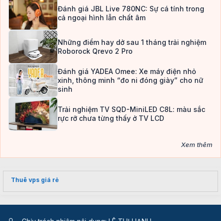
Đánh giá JBL Live 780NC: Sự cá tính trong
cả ngoại hình lẫn chất âm
Những điểm hay dở sau 1 tháng trải nghiệm
Roborock Qrevo 2 Pro
Đánh giá YADEA Omee: Xe máy điện nhỏ
xinh, thông minh “đo ni đóng giày” cho nữ
sinh
Trải nghiệm TV SQD-MiniLED C8L: màu sắc
rực rỡ chưa từng thấy ở TV LCD
Xem thêm
Thuê vps giá rẻ