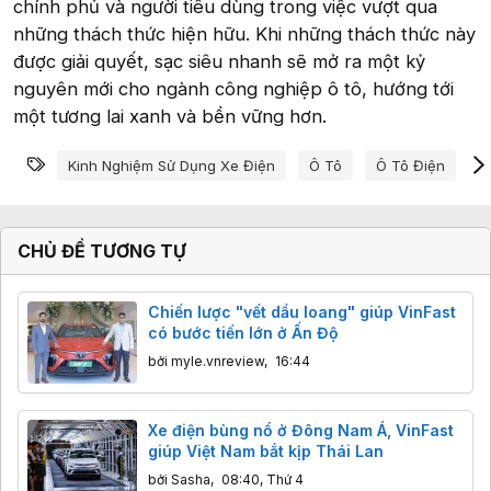
chính phủ và người tiêu dùng trong việc vượt qua
những thách thức hiện hữu. Khi những thách thức này
được giải quyết, sạc siêu nhanh sẽ mở ra một kỷ
nguyên mới cho ngành công nghiệp ô tô, hướng tới
một tương lai xanh và bền vững hơn.
Từ khóa
Kinh Nghiệm Sử Dụng Xe Điện
Ô Tô
Ô Tô Điện
Ô
CHỦ ĐỀ TƯƠNG TỰ
Chiến lược "vết dầu loang" giúp VinFast
có bước tiến lớn ở Ấn Độ
bởi
myle.vnreview
,
16:44
Xe điện bùng nổ ở Đông Nam Á, VinFast
giúp Việt Nam bắt kịp Thái Lan
bởi
Sasha
,
08:40, Thứ 4