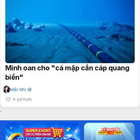
Minh oan cho "cá mập cắn cáp quang
biển"
Mẫn Nhi
✔
6 giờ trước