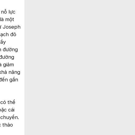
 nỗ lực
là một
sư Joseph
oạch đô
đầy
ên đường
 đường
à giảm
 khả năng
 đến gần
 có thể
oặc cái
i chuyển.
c thảo