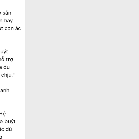
ó sẵn
nh hay
t cơn ác
buýt
hỗ trợ
a du
 chịu."
hanh
 Hệ
e buýt
ặc dù
g