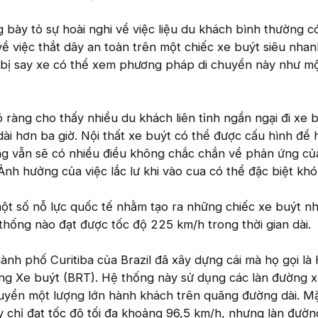
ày tỏ sự hoài nghi về việc liệu du khách bình thường c
ề việc thắt dây an toàn trên một chiếc xe buýt siêu nha
bị say xe có thể xem phương pháp di chuyển này như mộ
 ràng cho thấy nhiều du khách liên tỉnh ngần ngại đi xe 
ài hơn ba giờ. Nội thất xe buýt có thể được cấu hình để 
ng vẫn sẽ có nhiều điều không chắc chắn về phản ứng củ
nh hưởng của việc lắc lư khi vào cua có thể đặc biệt khó
một số nỗ lực quốc tế nhằm tạo ra những chiếc xe buýt n
hống nào đạt được tốc độ 225 km/h trong thời gian dài.
nh phố Curitiba của Brazil đã xây dựng cái mà họ gọi là
ng Xe buýt (BRT). Hệ thống này sử dụng các làn đường x
yển một lượng lớn hành khách trên quãng đường dài. M
 chỉ đạt tốc độ tối đa khoảng 96,5 km/h, nhưng làn đườn