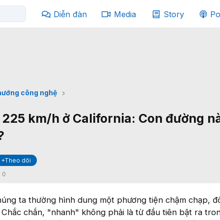
Diễn đàn
Media
Story
Po
hướng công nghệ
c 225 km/h ở California: Con đường n
?
+Theo dõi
:
0
chúng ta thường hình dung một phương tiện chậm chạp, 
 Chắc chắn, "nhanh" không phải là từ đầu tiên bật ra tro