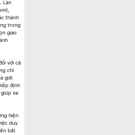
. Làn
km),
ác thành
ụng trong
ọn giao
gánh
ối với cả
ng chỉ
á giới
tiếp định
 giúp xe
ờng hiện
việc duy
iến bất