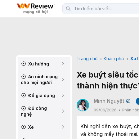
Trang chủ
Khám phá
Xu 
Xu hướng
Xe buýt siêu tố
An ninh mạng
cho mọi người
thành hiện thực
Đồ gia dụng
Minh Nguyệt
✔
Đồ công
09/06/2026
Phản hồi
nghệ
Khi nghĩ đến xe buýt, 
Xe
và không mấy thoải mái.