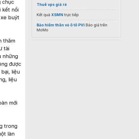
g chục
Thuê vps giá rẻ
 kết nối
Kết quả
XSMN
trực tiếp
 xe buýt
Bảo hiểm thân vỏ ô tô PVI
Báo giá trên
MoMo
n thăm
 tài
ệu những
động được
bại, liệu
g, liệu
oàn mới
ng trong
ột làn