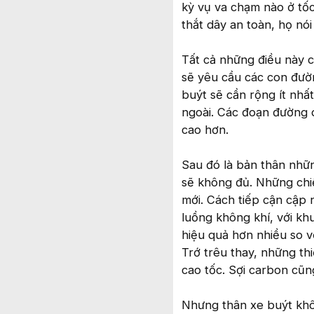
kỳ vụ va chạm nào ở tốc
thắt dây an toàn, họ nói
Tất cả những điều này c
sẽ yêu cầu các con đườn
buýt sẽ cần rộng ít nhấ
ngoài. Các đoạn đường 
cao hơn.
Sau đó là bản thân nhữn
sẽ không đủ. Những chiế
mới. Cách tiếp cận cập 
luồng không khí, với k
hiệu quả hơn nhiều so v
Trớ trêu thay, những th
cao tốc. Sợi carbon cũn
Nhưng thân xe buýt khôn