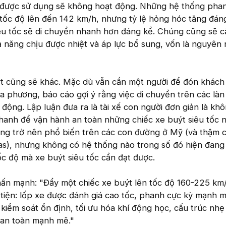
 được sử dụng sẽ không hoạt động. Những hệ thống pha
tốc độ lên đến 142 km/h, nhưng tỷ lệ hỏng hóc tăng đán
iêu tốc sẽ di chuyển nhanh hơn đáng kể. Chúng cũng sẽ c
 năng chịu được nhiệt và áp lực bổ sung, vốn là nguyên
t cũng sẽ khác. Mặc dù vẫn cần một người để đón khách v
a phương, báo cáo gợi ý rằng việc di chuyển trên các là
 động. Lập luận đưa ra là tài xế con người đơn giản là kh
hanh để vận hành an toàn những chiếc xe buýt siêu tốc n
àng trở nên phổ biến trên các con đường ở Mỹ (và thậm 
as), nhưng không có hệ thống nào trong số đó hiện đang
ốc độ mà xe buýt siêu tốc cần đạt được.
ấn mạnh: "Đẩy một chiếc xe buýt lên tốc độ 160-225 km/
g tiện: lốp xe được đánh giá cao tốc, phanh cực kỳ mạnh 
kiểm soát ổn định, tối ưu hóa khí động học, cấu trúc nh
 an toàn mạnh mẽ."