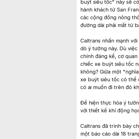
buýt siêu tốc" này sẽ c
hành khách từ San Franc
các cộng đồng nông thô
đường dài phải mất từ b
Caltrans nhấn mạnh với 
dò ý tưởng này. Dù việc 
chính đáng kể, cơ quan 
chiếc xe buýt siêu tốc 
không? Giữa một "nghĩa 
xe buýt siêu tốc có thể
có ai muốn đi trên đó k
Để hiện thực hóa ý tưởn
với thiết kế khí động h
Caltrans đã trình bày ch
một báo cáo dài 18 tra