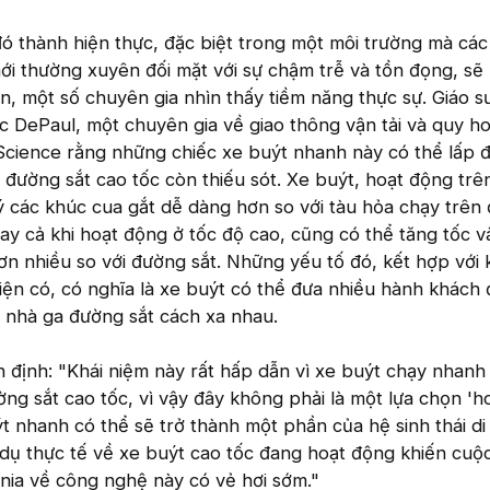
đó thành hiện thực, đặc biệt trong một môi trường mà các
i thường xuyên đối mặt với sự chậm trễ và tồn đọng, sẽ 
ên, một số chuyên gia nhìn thấy tiềm năng thực sự. Giáo 
c DePaul, một chuyên gia về giao thông vận tải và quy h
r Science rằng những chiếc xe buýt nhanh này có thể lấp 
đường sắt cao tốc còn thiếu sót. Xe buýt, hoạt động tr
lý các khúc cua gắt dễ dàng hơn so với tàu hỏa chạy trên
gay cả khi hoạt động ở tốc độ cao, cũng có thể tăng tốc v
n nhiều so với đường sắt. Những yếu tố đó, kết hợp với
ện có, có nghĩa là xe buýt có thể đưa nhiều hành khách
 nhà ga đường sắt cách xa nhau.
định: "Khái niệm này rất hấp dẫn vì xe buýt chạy nhanh
ng sắt cao tốc, vì vậy đây không phải là một lựa chọn 'h
ýt nhanh có thể sẽ trở thành một phần của hệ sinh thái d
 dụ thực tế về xe buýt cao tốc đang hoạt động khiến cuộ
rnia về công nghệ này có vẻ hơi sớm."