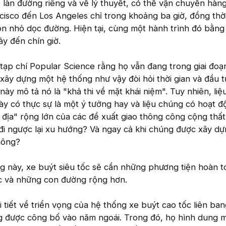
ó làn đường riêng và về lý thuyết, có thể vận chuyển hàn
isco đến Los Angeles chỉ trong khoảng ba giờ, đồng thời
n nhỏ dọc đường. Hiện tại, cùng một hành trình đó bằng
ảy đến chín giờ.
tạp chí Popular Science rằng họ vẫn đang trong giai đoạ
xây dựng một hệ thống như vậy đòi hỏi thời gian và đầu tư
này mô tả nó là "khả thi về mặt khái niệm". Tuy nhiên, li
này có thực sự là một ý tưởng hay và liệu chúng có hoạt 
địa" rộng lớn của các đề xuất giao thông công cộng thất 
 đi ngược lại xu hướng? Và ngay cả khi chúng được xây dựn
hông?
g này, xe buýt siêu tốc sẽ cần những phương tiện hoàn t
ọc và những con đường rộng hơn.
i tiết về triển vọng của hệ thống xe buýt cao tốc liên ba
ng được công bố vào năm ngoái. Trong đó, họ hình dung m