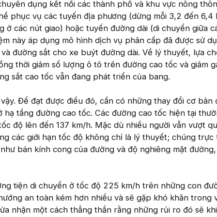
chuyên dụng kết nối các thành phố và khu vực nông thôn
hể phục vụ các tuyến địa phương (dừng mỗi 3,2 đến 6,4 
g ở các nút giao) hoặc tuyến đường dài (di chuyển giữa c
niệm này áp dụng mô hình dịch vụ phân cấp đã được sử d
và đường sắt cho xe buýt đường dài. Về lý thuyết, lựa ch
ng thời giảm số lượng ô tô trên đường cao tốc và giảm 
g sắt cao tốc vẫn đang phát triển của bang.
à vậy. Để đạt được điều đó, cần có những thay đổi cơ bản đ
sở hạ tầng đường cao tốc. Các đường cao tốc hiện tại thườ
 tốc độ lên đến 137 km/h. Mặc dù nhiều người vẫn vượt qu
g các giới hạn tốc độ không chỉ là lý thuyết; chúng trực 
ế như bán kính cong của đường và độ nghiêng mặt đường,
ơng tiện di chuyển ở tốc độ 225 km/h trên những con đư
 hướng an toàn kém hơn nhiều và sẽ gặp khó khăn trong 
thừa nhận một cách thẳng thắn rằng những rủi ro đó sẽ kh