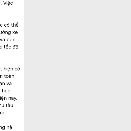
. Việc
c có thể
đường xe
 và bên
i tốc độ
t hiện có
n toàn
oạn và
g học
iện nay.
hư tàu
ng.
ằng hệ