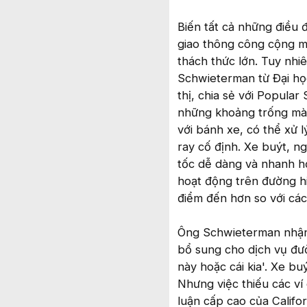
Biến tất cả những điều 
giao thông công cộng mớ
thách thức lớn. Tuy nhi
Schwieterman từ Đại họ
thị, chia sẻ với Popula
những khoảng trống mà 
với bánh xe, có thể xử 
ray cố định. Xe buýt, n
tốc dễ dàng và nhanh hơ
hoạt động trên đường hi
điểm đến hơn so với các
Ông Schwieterman nhận 
bổ sung cho dịch vụ đườ
này hoặc cái kia'. Xe bu
Nhưng việc thiếu các ví
luận cấp cao của Califo