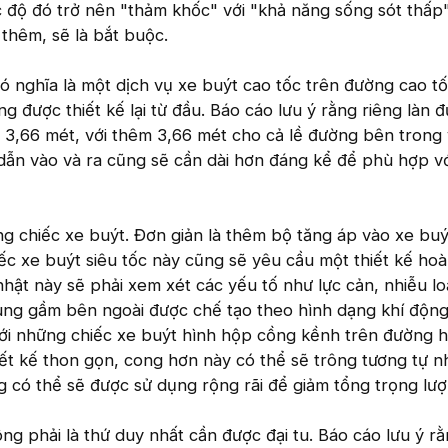
 độ đó trở nên "thảm khốc" với "khả năng sống sót thấp"
 thêm, sẽ là bắt buộc.
ó nghĩa là một dịch vụ xe buýt cao tốc trên đường cao tố
g được thiết kế lại từ đầu. Báo cáo lưu ý rằng riêng làn 
t 3,66 mét, với thêm 3,66 mét cho cả lề đường bên trong
dẫn vào và ra cũng sẽ cần dài hơn đáng kể để phù hợp vớ
g chiếc xe buýt. Đơn giản là thêm bộ tăng áp vào xe buý
c xe buýt siêu tốc này cũng sẽ yêu cầu một thiết kế hoà
nhật này sẽ phải xem xét các yếu tố như lực cản, nhiễu l
hung gầm bên ngoài được chế tạo theo hình dạng khí độn
ới những chiếc xe buýt hình hộp cồng kềnh trên đường h
iết kế thon gọn, cong hơn này có thể sẽ trông tương tự n
g có thể sẽ được sử dụng rộng rãi để giảm tổng trọng lượ
g phải là thứ duy nhất cần được đại tu. Báo cáo lưu ý r