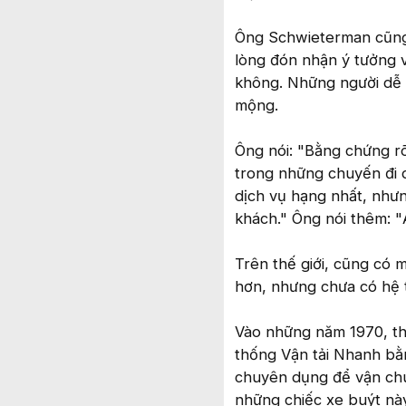
Ông Schwieterman cũng b
lòng đón nhận ý tưởng v
không. Những người dễ 
mộng.
Ông nói: "Bằng chứng rõ
trong những chuyến đi d
dịch vụ hạng nhất, như
khách." Ông nói thêm: "Ả
Trên thế giới, cũng có 
hơn, nhưng chưa có hệ t
Vào những năm 1970, thà
thống Vận tải Nhanh bằ
chuyên dụng để vận chu
những chiếc xe buýt này