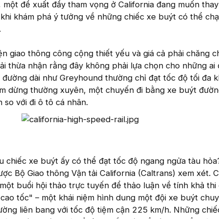
 một đề xuất đầy tham vọng ở California đang muốn thay
 khi khám phá ý tưởng về những chiếc xe buýt có thể chạ
.
ện giao thông công cộng thiết yếu và giá cả phải chăng 
hải thừa nhận rằng đây không phải lựa chọn cho những ai 
n đường dài như Greyhound thường chỉ đạt tốc độ tối đa 
ểm dừng thường xuyên, một chuyến đi bằng xe buýt đườn
 so với đi ô tô cá nhân.
ếu chiếc xe buýt ấy có thể đạt tốc độ ngang ngửa tàu hỏa
ược Bộ Giao thông Vận tải California (Caltrans) xem xét. 
một buổi hội thảo trực tuyến để thảo luận về tính khả thi
 cao tốc" – một khái niệm hình dung một đội xe buýt chu
ường liên bang với tốc độ tiệm cận 225 km/h. Những chiế