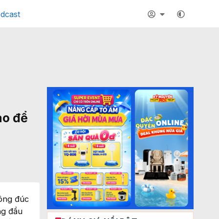
dcast
ào để
đông đúc
ng đầu