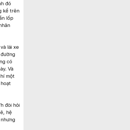
nh đó
g kể trên
ần lốp
 nhân
à lái xe
n đường
ông có
ày. Và
chí một
 hoạt
h đòi hỏi
mẽ, hệ
ẹ nhưng