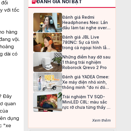
ĐÁNH GIÁ NỔI BẬT
 đổi
y với tốc
Đánh giá Redmi
Headphones Neo: Lần
đầu làm tai nghe over-
cho hàng
ear, Redmi chọn cách đi
Đánh giá JBL Live
an toàn
đang vội.
780NC: Sự cá tính
khoảng
trong cả ngoại hình lẫn
chất âm
g dài có
Những điểm hay dở sau
1 tháng trải nghiệm
Roborock Qrevo 2 Pro
Đánh giá YADEA Omee:
Xe máy điện nhỏ xinh,
thông minh “đo ni đóng
giày” cho nữ sinh
? Đây
Trải nghiệm TV SQD-
MiniLED C8L: màu sắc
Cơ quan
rực rỡ chưa từng thấy ở
 của
TV LCD
yên dụng
Xem thêm
c "xe