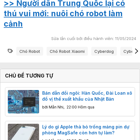
>> Người dân Trung Quốc lại có
thú vui mới: nuôi chó robot làm
cảnh
Sửa lần cuối bởi điều hành viên:
11/05/2024
Từ khóa
Chó Robot
Chó Robot Xiaomi
Cyberdog
Cyberdo
CHỦ ĐỀ TƯƠNG TỰ
Bán dẫn đổi ngôi: Hàn Quốc, Đài Loan xô
đổ vị thế xuất khẩu của Nhật Bản
bởi
Mẫn Nhi
,
22:00 Hôm qua
Lý do gì Apple thà bỏ trống mảng pin dự
phòng MagSafe còn hơn tự làm?