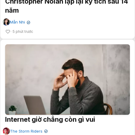
Christopher Nolan lập lại kỳ tích sau 14
năm
Mẫn Nhi
✔
5 phút trước
Internet giờ chẳng còn gì vui
The Storm Riders
✔