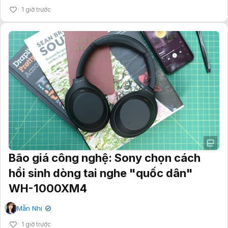
1 giờ trước
Bão giá công nghệ: Sony chọn cách
hồi sinh dòng tai nghe "quốc dân"
WH-1000XM4
Mẫn Nhi
✔
1 giờ trước