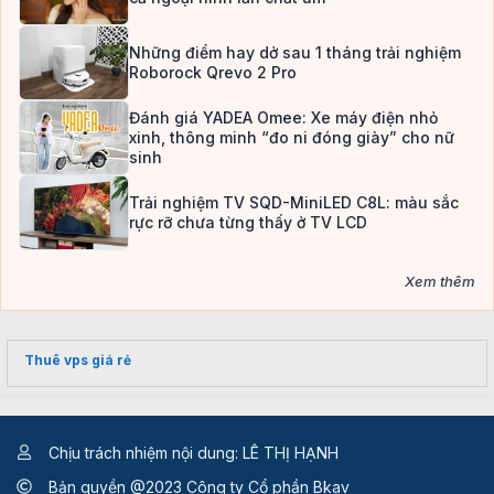
Những điểm hay dở sau 1 tháng trải nghiệm
Roborock Qrevo 2 Pro
Đánh giá YADEA Omee: Xe máy điện nhỏ
xinh, thông minh “đo ni đóng giày” cho nữ
sinh
Trải nghiệm TV SQD-MiniLED C8L: màu sắc
rực rỡ chưa từng thấy ở TV LCD
Xem thêm
Thuê vps giá rẻ
Chịu trách nhiệm nội dung: LÊ THỊ HẠNH
Bản quyền @2023 Công ty Cổ phần Bkav