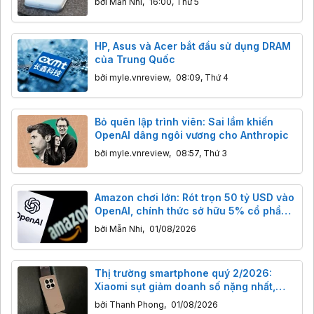
bởi
Mẫn Nhi
,
16:00, Thứ 5
HP, Asus và Acer bắt đầu sử dụng DRAM
của Trung Quốc
bởi
myle.vnreview
,
08:09, Thứ 4
Bỏ quên lập trình viên: Sai lầm khiến
OpenAI dâng ngôi vương cho Anthropic
bởi
myle.vnreview
,
08:57, Thứ 3
Amazon chơi lớn: Rót trọn 50 tỷ USD vào
OpenAI, chính thức sở hữu 5% cổ phần
trước thềm IPO
bởi
Mẫn Nhi
,
01/08/2026
Thị trường smartphone quý 2/2026:
Xiaomi sụt giảm doanh số nặng nhất,
Apple ‘ăn” nửa doanh thu toàn cầu
bởi
Thanh Phong
,
01/08/2026