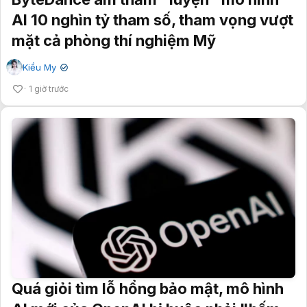
AI 10 nghìn tỷ tham số, tham vọng vượt
mặt cả phòng thí nghiệm Mỹ
Kiều My
✔
1 giờ trước
Quá giỏi tìm lỗ hổng bảo mật, mô hình