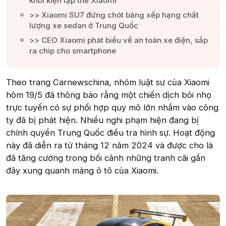
khởi kiện tập thể Xiaomi​
>> Xiaomi SU7 đứng chót bảng xếp hạng chất
lượng xe sedan ở Trung Quốc​
>> CEO Xiaomi phát biểu về an toàn xe điện, sắp
ra chip cho smartphone​
Theo trang Carnewschina, nhóm luật sư của Xiaomi
hôm 19/5 đã thông báo rằng một chiến dịch bôi nhọ
trực tuyến có sự phối hợp quy mô lớn nhắm vào công
ty đã bị phát hiện. Nhiều nghi phạm hiện đang bị
chính quyền Trung Quốc điều tra hình sự. Hoạt động
này đã diễn ra từ tháng 12 năm 2024 và được cho là
đã tăng cường trong bối cảnh những tranh cãi gần
đây xung quanh mảng ô tô của Xiaomi.