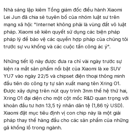
Nhà sáng lập kiêm Tổng giám đốc điều hành Xiaomi
Lei Jun đã chia sẻ tuyên bố của nhóm luật sư trên
mạng xã hội: "Internet không phải là vùng đất vô luật
pháp. Xiaomi sẽ kiên quyết sử dụng các biện pháp
pháp lý để bảo vệ các quyền hợp pháp của chúng tôi
trước sự vu khống và các cuộc tấn công ác ý".
Những tiết lộ này được đưa ra chỉ vài ngày trước sự
kiện ra mắt sản phẩm nổi bật của Xiaomi là xe SUV
YU7 vào ngày 22/5 và chipset điện thoại thông minh
đầu tiên do công ty tự sản xuất mang tên Xring O1.
Được xây dựng trên nút quy trình 3nm thế hệ thứ hai,
Xring O1 đại diện cho một cột mốc R&D quan trọng với
khoản đầu tư hơn 13,5 tỷ nhân dân tệ (1,86 tỷ USD).
Xiaomi đặt mục tiêu định vị con chip này là một giải
pháp thay thế hàng đầu cho các sản phẩm của những
gã khổng lồ trong ngành.