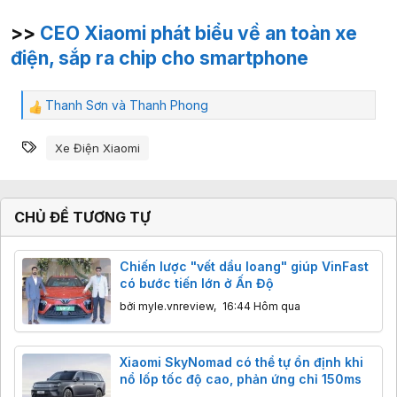
>>
CEO Xiaomi phát biểu về an toàn xe
điện, sắp ra chip cho smartphone
Thanh Sơn
và
Thanh Phong
C
ả
Từ khóa
m
Xe Điện Xiaomi
x
ú
c
:
CHỦ ĐỀ TƯƠNG TỰ
Chiến lược "vết dầu loang" giúp VinFast
có bước tiến lớn ở Ấn Độ
bởi
myle.vnreview
,
16:44 Hôm qua
Xiaomi SkyNomad có thể tự ổn định khi
nổ lốp tốc độ cao, phản ứng chỉ 150ms