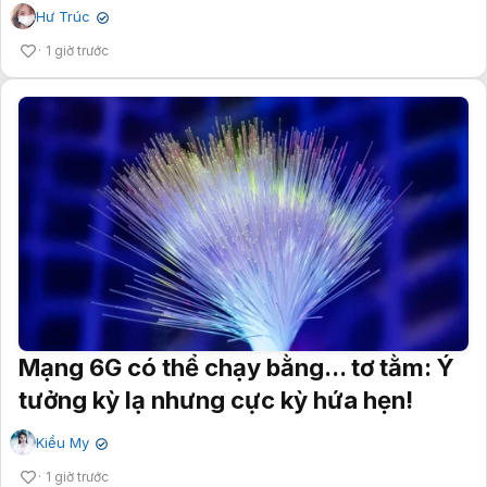
Hư Trúc
✔
1 giờ trước
Mạng 6G có thể chạy bằng... tơ tằm: Ý
tưởng kỳ lạ nhưng cực kỳ hứa hẹn!
Kiều My
✔
1 giờ trước