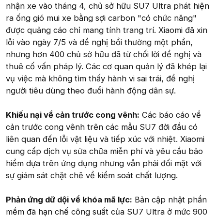
nhận xe vào tháng 4, chủ sở hữu SU7 Ultra phát hiện
ra ống gió mui xe bằng sợi carbon "có chức năng"
được quảng cáo chỉ mang tính trang trí. Xiaomi đã xin
lỗi vào ngày 7/5 và đề nghị bồi thường một phần,
nhưng hơn 400 chủ sở hữu đã từ chối lời đề nghị và
thuê cố vấn pháp lý. Các cơ quan quản lý đã khép lại
vụ việc mà không tìm thấy hành vi sai trái, đề nghị
người tiêu dùng theo đuổi hành động dân sự.
Khiếu nại về cản trước cong vênh:
Các báo cáo về
cản trước cong vênh trên các mẫu SU7 đời đầu có
liên quan đến lỗi vật liệu và tiếp xúc với nhiệt. Xiaomi
cung cấp dịch vụ sửa chữa miễn phí và yêu cầu bảo
hiểm dựa trên ứng dụng nhưng vẫn phải đối mặt với
sự giám sát chặt chẽ về kiểm soát chất lượng.
Phản ứng dữ dội về khóa mã lực:
Bản cập nhật phần
mềm đã hạn chế công suất của SU7 Ultra ở mức 900