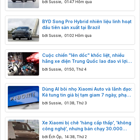
bởi
Sussie
,
01:47 Hôm qua
BYD Song Pro Hybrid nhiên liệu linh hoạt
đầu tiên sản xuất tại Brazil
bởi
Sussie
,
01:02 Hôm qua
Cuộc chiến "lên dốc" khốc liệt, nhiều
hãng xe điện Trung Quốc lao đao vì lợi
nhuận
bởi
Sussie
,
01:50, Thứ 4
Dùng AI bôi nhọ Xiaomi Auto và lãnh đạo:
Kẻ tung tin giả bị tạm giam 7 ngày, phạt
tiền
bởi
Sussie
,
01:38, Thứ 3
Xe Xiaomi bị chê 'hàng cấp thấp', 'không
công nghệ', nhưng bán chạy 30.000
chiếc: 'Redmi ô tô' là lời khen hay chê?
bởi
Ếch Ộp
,
14:38, Thứ 2