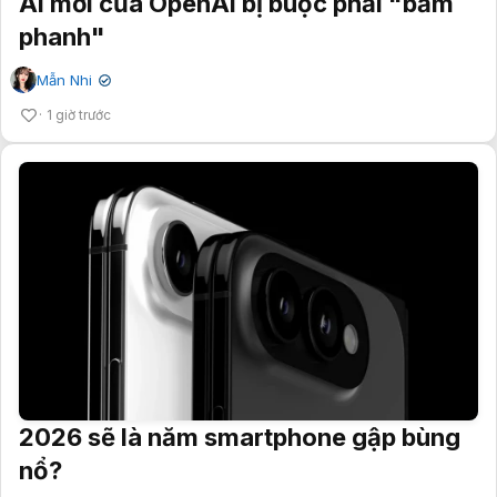
AI mới của OpenAI bị buộc phải "bấm
phanh"
Mẫn Nhi
✔
1 giờ trước
2026 sẽ là năm smartphone gập bùng
nổ?