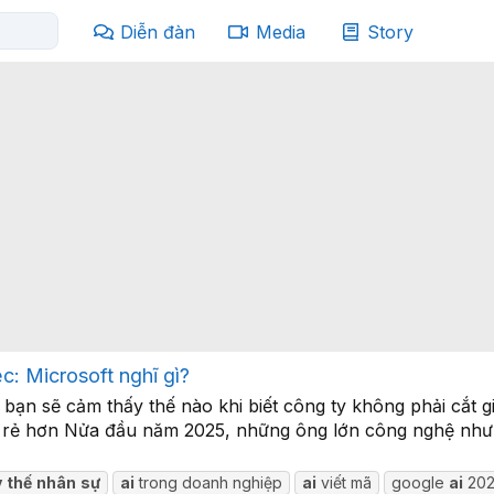
Diễn đàn
Media
Story
c: Microsoft nghĩ gì?
 bạn sẽ cảm thấy thế nào khi biết công ty không phải cắt g
ì... rẻ hơn Nửa đầu năm 2025, những ông lớn công nghệ nh
y
thế
nhân
sự
ai
trong doanh nghiệp
ai
viết mã
google
ai
20