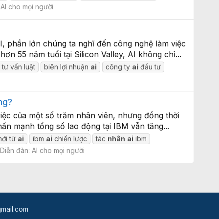
:
AI cho mọi người
AI, phần lớn chúng ta nghĩ đến công nghệ làm việc
 55 năm tuổi tại Silicon Valley, AI không chỉ...
 tư vấn luật
biên lợi nhuận
ai
công ty
ai
đầu tư
ng?
việc của một số trăm nhân viên, nhưng đồng thời
nhấn mạnh tổng số lao động tại IBM vẫn tăng...
mới từ
ai
ibm
ai
chiến lược
tác
nhân
ai
ibm
Diễn đàn:
AI cho mọi người
mail.com