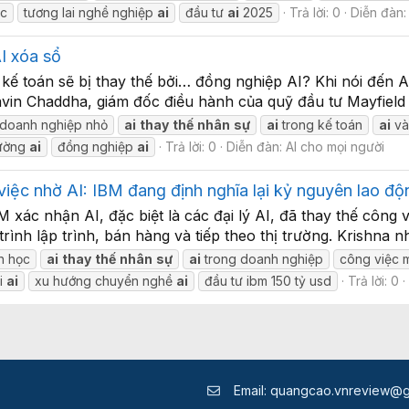
ệc
tương lai nghề nghiệp
ai
đầu tư
ai
2025
Trả lời: 0
Diễn đàn
AI xóa sổ
à kế toán sẽ bị thay thế bởi… đồng nghiệp AI? Khi nói đến 
n Chaddha, giám đốc điều hành của quỹ đầu tư Mayfield hơn
doanh nghiệp nhỏ
ai
thay
thế
nhân
sự
ai
trong kế toán
ai
và
rường
ai
đồng nghiệp
ai
Trả lời: 0
Diễn đàn:
AI cho mọi người
 việc nhờ AI: IBM đang định nghĩa lại kỷ nguyên lao độ
 xác nhận AI, đặc biệt là các đại lý AI, đã thay thế công 
trình lập trình, bán hàng và tiếp theo thị trường. Krishna 
h học
ai
thay
thế
nhân
sự
ai
trong doanh nghiệp
công việc 
ới
ai
xu hướng chuyển nghề
ai
đầu tư ibm 150 tỷ usd
Trả lời: 0
Email:
quangcao.vnreview@g