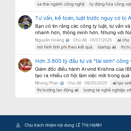
sa thải ngành công nghệ
tự động hóa công vi
Tư vấn, kế toán, luật trước nguy cơ bị 
Bạn có tin rằng các công ty luật, tư vấn v
nhanh hơn, thông minh hơn. Nhưng với Navi
Nguyễn Hoàng
Chủ đề
01/07/2025
ai
cho 
✔
mô hình tính phí theo kết quả
startup
ai
thị t
Hơn 3.800 tỷ đầu tư và “tái sinh” công
Giám đốc điều hành Arvind Krishna của IBM
tạo ra nhiều cơ hội làm việc mới trong quá 
Nhung Phan
Chủ đề
08/05/2025
ai
tạo sin
✔
thị trường lao động
ai
tương lai nghề nghiệp v
Chịu trách nhiệm nội dung: LÊ THỊ HẠNH