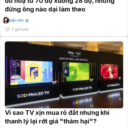
đồ hoạ từ 70 độ xuống 28 độ, nhưng
đừng ông nào dại làm theo
Mẫn Nhi
✔
2 giờ trước
Vì sao TV xịn mua rõ đắt nhưng khi
thanh lý lại rớt giá "thảm hại"?