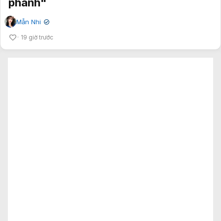
phanh"
Mẫn Nhi
✔
19 giờ trước