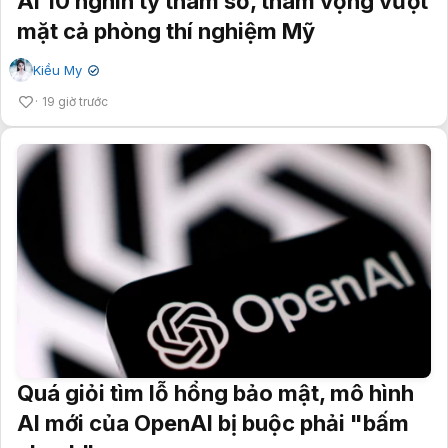
AI 10 nghìn tỷ tham số, tham vọng vượt
mặt cả phòng thí nghiệm Mỹ
Kiều My
✔
19 giờ trước
Quá giỏi tìm lỗ hổng bảo mật, mô hình
AI mới của OpenAI bị buộc phải "bấm