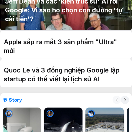
Jeff Dean và các 'kiến trúc sư' AI rời
Google: Vì sao họ chọn con đường 'tự
cải tiến'?
Apple sắp ra mắt 3 sản phẩm "Ultra"
mới
Quoc Le và 3 đồng nghiệp Google lập
startup có thể viết lại lịch sử AI
💬 Story