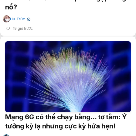
nổ?
Hư Trúc
✔
19 giờ trước
Mạng 6G có thể chạy bằng... tơ tằm: Ý
tưởng kỳ lạ nhưng cực kỳ hứa hẹn!