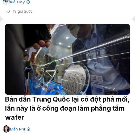
Kiều My
✔
19 giờ trước
Bán dẫn Trung Quốc lại có đột phá mới,
lần này là ở công đoạn làm phẳng tấm
wafer
Mẫn Nhi
✔