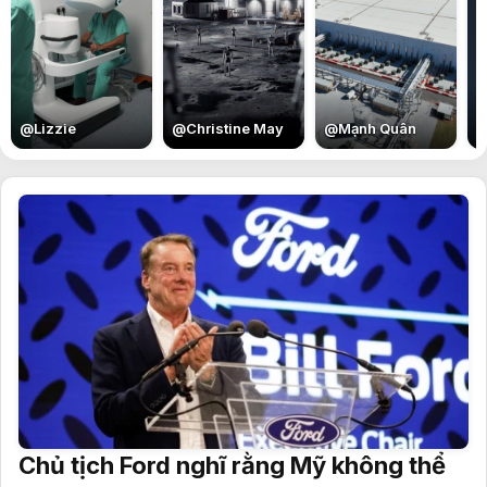
E
@
Lizzie
@
Christine May
@
Mạnh Quân
Chủ tịch Ford nghĩ rằng Mỹ không thể