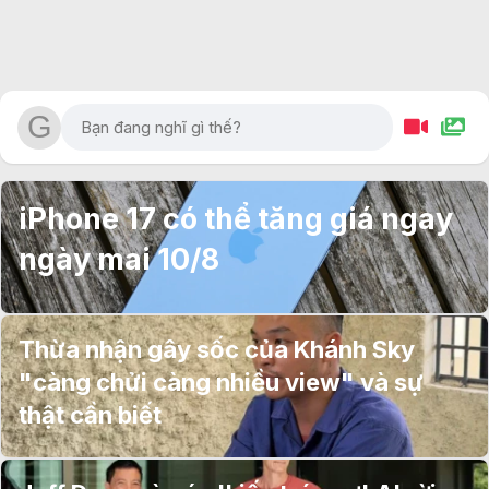
iPhone 17 có thể tăng giá ngay
ngày mai 10/8
Thừa nhận gây sốc của Khánh Sky
"càng chửi càng nhiều view" và sự
thật cần biết