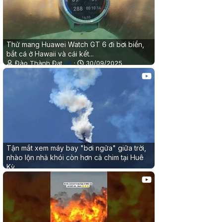
Thử mang Huawei Watch GT 6 đi bơi biển,
bắt cá ở Hawaii và cái kết...
Đào Thành Đạt
30/09/2025
✔
0
0
Tận mắt xem máy bay "bơi ngửa" giữa trời,
nhào lộn nhả khói còn hơn cả chim tại Huê
Kỳ
Đào Thành Đạt
30/09/2025
✔
0
0