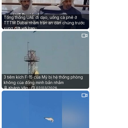
Tổng thống UAE đi dạo, uống cà phê ở
TTTM Dubai nhằm trấn an dân chúng trước
xung đột với Iran
Hoàng Anh
04/03/2026
0
0
3 tiêm kích F-15 của Mỹ bị hệ thống phòng
không của đồng minh bắn nhầm
Khánh Vân
02/03/2026
0
0