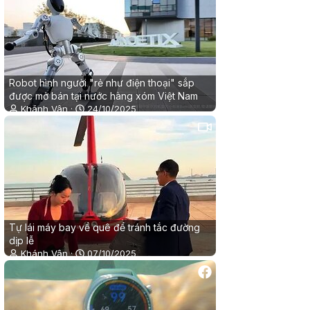
Robot hình người "rẻ như điện thoại" sắp
được mở bán tại nước hàng xóm Việt Nam
Khánh Vân
24/10/2025
0
1
Tự lái máy bay về quê để tránh tắc đường
dịp lễ
Khánh Vân
07/10/2025
0
0