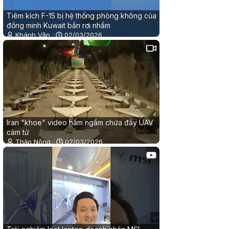
Tiêm kích F-15 bị hệ thống phòng không của
đồng minh Kuwait bắn rơi nhầm
Khánh Vân
02/03/2026
0
0
Iran "khoe" video hầm ngầm chứa đầy UAV
cảm tử
Thảo Nông
02/03/2026
0
0