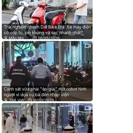
Trải nghiệm nhanh Dat Bike Era: Xe máy điện
có cốp to, pin khủng và sạc nhanh nhất?
Mẫn Nhi
26/05/2026
✔
0
1
Cảnh sát vừa phải "áp giải" một robot hình
người vì dọa cụ bà đến nhập viện
Thế Việt
16/03/2026
0
0