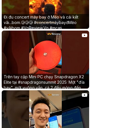
Đi đu concert máy bay ở Mẽo và cái kết
vãi...bom.🥲🥲🥲 #concertmáybayởMẽo
#vãibom #VnReview.Vn #mcas
Đào Thành Đạt
30/09/2025
✔
0
0
Trên tay cặp Mini PC chạy Snapdragon X2
Elite tại #snapdragonsummit 2025: Một "đĩa
bay", một vuông vắn, cả 2 đều mỏng đến
khó tin
Đào Thành Đạt
25/09/2025
✔
0
0