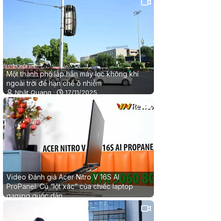
Một thành phố lắp hẳn máy lọc không khí
ngoài trời để hạn chế ô nhiễm
Nhật Quang
17/11/2025
0
0
Video Đánh giá Acer Nitro V 16S AI
ProPanel: Cú “lột xác” của chiếc laptop
gaming quốc dân
Đào Thành Đạt
14/11/2025
✔
0
0