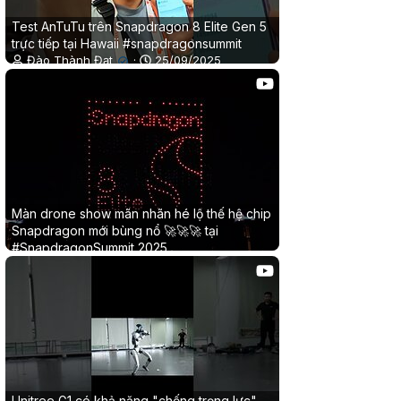
Test AnTuTu trên Snapdragon 8 Elite Gen 5
trực tiếp tại Hawaii #snapdragonsummit
Đào Thành Đạt
25/09/2025
✔
0
0
Màn drone show mãn nhãn hé lộ thế hệ chip
Snapdragon mới bùng nổ 🚀🚀🚀 tại
#SnapdragonSummit 2025
Đào Thành Đạt
24/09/2025
✔
0
0
Unitree G1 có khả năng "chống trọng lực",