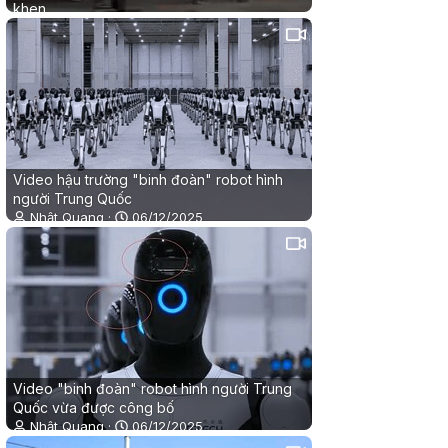
khen
Mai Nhung
22/12/2025
0
0
Video hậu trường "binh đoàn" robot hình
người Trung Quốc
Nhật Quang
06/12/2025
0
0
Video "binh đoàn" robot hình người Trung
Quốc vừa được công bố
Nhật Quang
06/12/2025
0
0