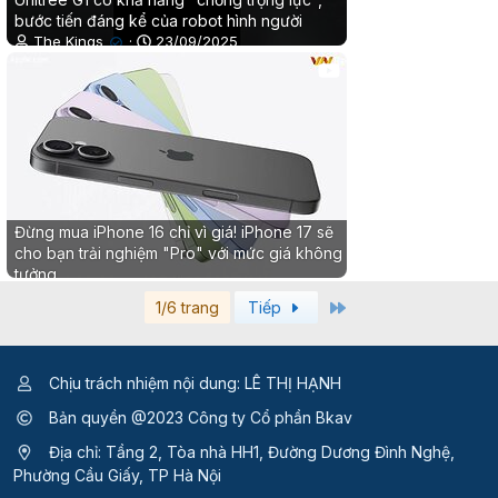
bước tiến đáng kể của robot hình người
The Kings
23/09/2025
✔
0
0
Đừng mua iPhone 16 chỉ vì giá! iPhone 17 sẽ
cho bạn trải nghiệm "Pro" với mức giá không
tưởng
Thanh Nam
10/09/2025
✔
Last
1/6 trang
Tiếp
0
0
Chịu trách nhiệm nội dung: LÊ THỊ HẠNH
Bản quyền @2023 Công ty Cổ phần Bkav
Địa chỉ: Tầng 2, Tòa nhà HH1, Đường Dương Đình Nghệ,
Phường Cầu Giấy, TP Hà Nội