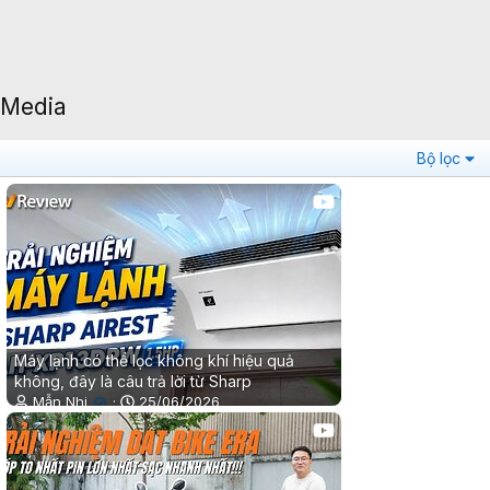
Media
Bộ lọc
Máy lạnh có thể lọc không khí hiệu quả
không, đây là câu trả lời từ Sharp
Mẫn Nhi
25/06/2026
✔
0
0