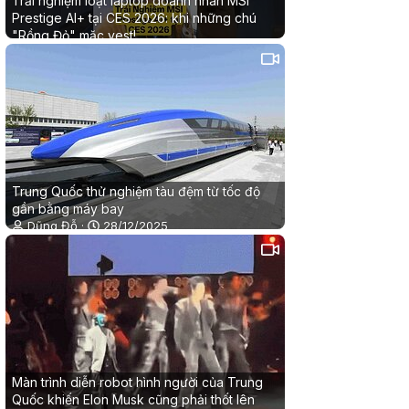
Trải nghiệm loạt laptop doanh nhân MSI
Prestige AI+ tại CES 2026: khi những chú
"Rồng Đỏ" mặc vest!
Nhật Quang
18/01/2026
0
0
Trung Quốc thử nghiệm tàu đệm từ tốc độ
gần bằng máy bay
Dũng Đỗ
28/12/2025
0
0
Màn trình diễn robot hình người của Trung
Quốc khiến Elon Musk cũng phải thốt lên