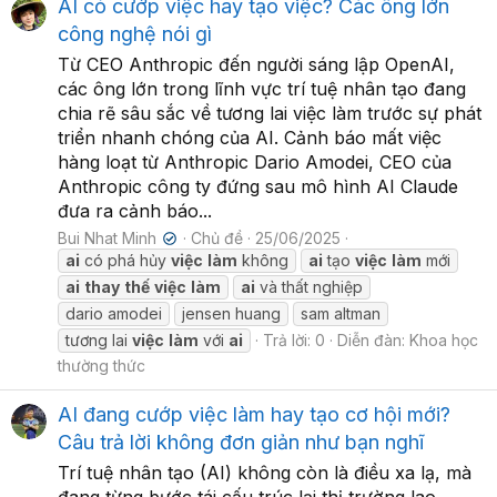
AI có cướp việc hay tạo việc? Các ông lớn
công nghệ nói gì
Từ CEO Anthropic đến người sáng lập OpenAI,
các ông lớn trong lĩnh vực trí tuệ nhân tạo đang
chia rẽ sâu sắc về tương lai việc làm trước sự phát
triển nhanh chóng của AI. Cảnh báo mất việc
hàng loạt từ Anthropic Dario Amodei, CEO của
Anthropic công ty đứng sau mô hình AI Claude
đưa ra cảnh báo...
Bui Nhat Minh
Chủ đề
25/06/2025
✔
ai
có phá hủy
việc
làm
không
ai
tạo
việc
làm
mới
ai
thay
thế
việc
làm
ai
và thất nghiệp
dario amodei
jensen huang
sam altman
tương lai
việc
làm
với
ai
Trả lời: 0
Diễn đàn:
Khoa học
thường thức
AI đang cướp việc làm hay tạo cơ hội mới?
Câu trả lời không đơn giản như bạn nghĩ
Trí tuệ nhân tạo (AI) không còn là điều xa lạ, mà