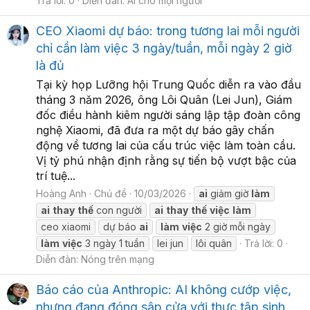
Trả lời: 0
Diễn đàn:
AI cho mọi người
CEO Xiaomi dự báo: trong tương lai mỗi người
chỉ cần làm việc 3 ngày/tuần, mỗi ngày 2 giờ
là đủ
Tại kỳ họp Lưỡng hội Trung Quốc diễn ra vào đầu
tháng 3 năm 2026, ông Lôi Quân (Lei Jun), Giám
đốc điều hành kiêm người sáng lập tập đoàn công
nghệ Xiaomi, đã đưa ra một dự báo gây chấn
động về tương lai của cấu trúc việc làm toàn cầu.
Vị tỷ phú nhận định rằng sự tiến bộ vượt bậc của
trí tuệ...
Hoàng Anh
Chủ đề
10/03/2026
ai
giảm giờ
làm
ai
thay
thế
con người
ai
thay
thế
việc
làm
ceo xiaomi
dự báo
ai
làm
việc
2 giờ mỗi ngày
làm
việc
3 ngày 1 tuần
lei jun
lôi quân
Trả lời: 0
Diễn đàn:
Nóng trên mạng
Báo cáo của Anthropic: AI không cướp việc,
nhưng đang đóng sập cửa với thực tập sinh