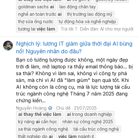
goldman sachs
ai
lao động chân tay
nghề an toàn trước
ai
thị trường lao động mỹ
thợ sửa ống nước
tự động hóa và nghề nghiệp
tương lai
việc
làm
Trả lời: 1
Diễn đàn:
AI cho mọi người
Nghịch lý: lương IT giảm giữa thời đại AI bùng
nổ! Nguyên nhân do đâu?
Bạn có tưởng tượng được không, một ngày đẹp
trời đi làm, mở laptop ra thấy email thông báo... bị
sa thải? Không vì làm sai, không vì công ty phá
sản, mà chỉ vì AI đã "làm giùm" bạn quá tốt. Khi
AI không còn là công cụ, mà là lực lượng tái cấu
trúc ngành công nghệ Tháng 7 năm 2025 đang
chứng kiến...
Nguyễn Hoàng
Chủ đề
21/07/2025
✔
ai
thay
thế
việc
làm
ai
trong doanh nghiệp
kỹ năng
ai
cần học
nhân sự công nghệ 2025
sa thải ngành công nghệ
tái cấu trúc công nghệ
thất nghiệp do
ai
việc
làm
ngành it