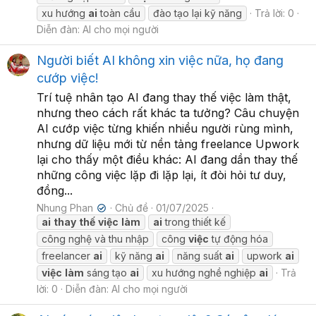
xu hướng
ai
toàn cầu
đào tạo lại kỹ năng
Trả lời: 0
Diễn đàn:
AI cho mọi người
Người biết AI không xin việc nữa, họ đang
cướp việc!
Trí tuệ nhân tạo AI đang thay thế việc làm thật,
nhưng theo cách rất khác ta tưởng? Câu chuyện
AI cướp việc từng khiến nhiều người rùng mình,
nhưng dữ liệu mới từ nền tảng freelance Upwork
lại cho thấy một điều khác: AI đang dần thay thế
những công việc lặp đi lặp lại, ít đòi hỏi tư duy,
đồng...
Nhung Phan
Chủ đề
01/07/2025
✔
ai
thay
thế
việc
làm
ai
trong thiết kế
công nghệ và thu nhập
công
việc
tự động hóa
freelancer
ai
kỹ năng
ai
năng suất
ai
upwork
ai
việc
làm
sáng tạo
ai
xu hướng nghề nghiệp
ai
Trả
lời: 0
Diễn đàn:
AI cho mọi người