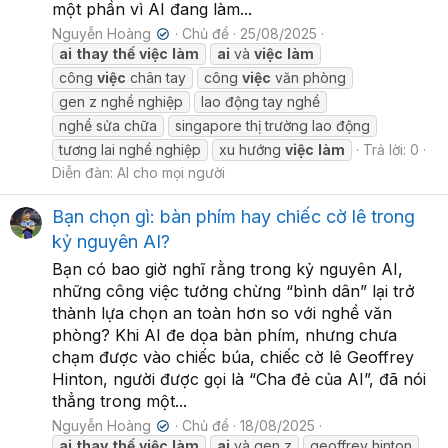
một phần vì AI đang làm...
Nguyễn Hoàng
Chủ đề
25/08/2025
✔
ai
thay
thế
việc
làm
ai
và
việc
làm
công
việc
chân tay
công
việc
văn phòng
gen z nghề nghiệp
lao động tay nghề
nghề sửa chữa
singapore thị trường lao động
tương lai nghề nghiệp
xu hướng
việc
làm
Trả lời: 0
Diễn đàn:
AI cho mọi người
Bạn chọn gì: bàn phím hay chiếc cờ lê trong
kỷ nguyên AI?
Bạn có bao giờ nghĩ rằng trong kỷ nguyên AI,
những công việc tưởng chừng “bình dân” lại trở
thành lựa chọn an toàn hơn so với nghề văn
phòng? Khi AI đe dọa bàn phím, nhưng chưa
chạm được vào chiếc búa, chiếc cờ lê Geoffrey
Hinton, người được gọi là “Cha đẻ của AI”, đã nói
thẳng trong một...
Nguyễn Hoàng
Chủ đề
18/08/2025
✔
ai
thay
thế
việc
làm
ai
và gen z
geoffrey hinton