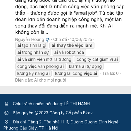
đang từng bước tái cấu trúc lại thị trường lao
động, đặc biệt là nhóm công việc văn phòng cấp
thấp – thường được gọi là “email job”. Từ các tập
đoàn lớn đến doanh nghiệp công nghệ, một làn
sóng thay đổi đang diễn ra mạnh mẽ. Khi AI
không còn là...
Nguyễn Hoàng
Chủ đề
10/06/2025
✔
ai
tạo sinh là gì
ai
thay
thế
việc
làm
ai
trong nhân sự
ai
và robot hóa
ai
và sinh viên mới ra trường
công ty cắt giảm vì
ai
công
việc
văn phòng
ai
klarna
ai
tự động
lương kỹ năng
ai
tương lai công
việc
ai
Trả lời: 0
Diễn đàn:
AI cho mọi người
Chịu trách nhiệm nội dung: LÊ THỊ HẠNH
Bản quyền @2023 Công ty Cổ phần Bkav
Địa chỉ: Tầng 2, Tòa nhà HH1, Đường Dương Đình Nghệ,
Phường Cầu Giấy, TP Hà Nội