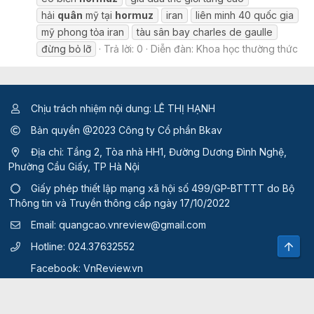
hải
quân
mỹ tại
hormuz
iran
liên minh 40 quốc gia
mỹ phong tỏa iran
tàu sân bay charles de gaulle
đừng bỏ lỡ
Trả lời: 0
Diễn đàn:
Khoa học thường thức
Chịu trách nhiệm nội dung: LÊ THỊ HẠNH
Bản quyền @2023 Công ty Cổ phần Bkav
Địa chỉ: Tầng 2, Tòa nhà HH1, Đường Dương Đình Nghệ,
Phường Cầu Giấy, TP Hà Nội
Giấy phép thiết lập mạng xã hội số 499/GP-BTTTT
do Bộ
Thông tin và Truyền thông cấp ngày 17/10/2022
Email:
quangcao.vnreview@gmail.com
Top
Hotline:
024.37632552
Facebook:
VnReview.vn
Quy định và điều khoản sử dụng