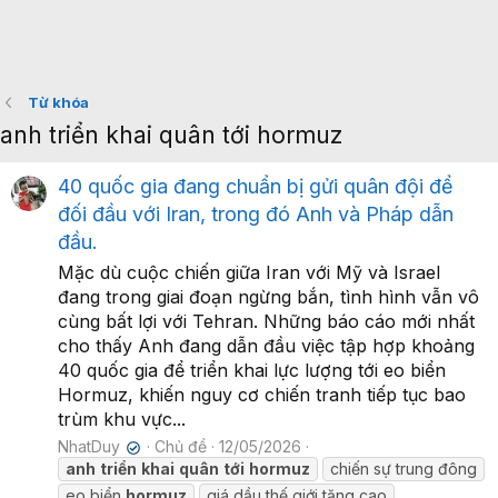
Từ khóa
anh triển khai quân tới hormuz
40 quốc gia đang chuẩn bị gửi quân đội để
đối đầu với Iran, trong đó Anh và Pháp dẫn
đầu.
Mặc dù cuộc chiến giữa Iran với Mỹ và Israel
đang trong giai đoạn ngừng bắn, tình hình vẫn vô
cùng bất lợi với Tehran. Những báo cáo mới nhất
cho thấy Anh đang dẫn đầu việc tập hợp khoảng
40 quốc gia để triển khai lực lượng tới eo biển
Hormuz, khiến nguy cơ chiến tranh tiếp tục bao
trùm khu vực...
NhatDuy
Chủ đề
12/05/2026
✔
anh
triển
khai
quân
tới
hormuz
chiến sự trung đông
eo biển
hormuz
giá dầu thế giới tăng cao