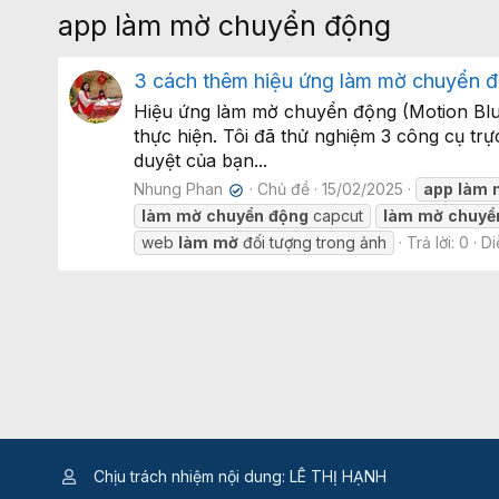
app làm mờ chuyển động
3 cách thêm hiệu ứng làm mờ chuyển 
Hiệu ứng làm mờ chuyển động (Motion Bl
thực hiện. Tôi đã thử nghiệm 3 công cụ t
duyệt của bạn...
Nhung Phan
Chủ đề
15/02/2025
app
làm
✔
làm
mờ
chuyển
động
capcut
làm
mờ
chuyể
web
làm
mờ
đối tượng trong ảnh
Trả lời: 0
Di
Chịu trách nhiệm nội dung: LÊ THỊ HẠNH