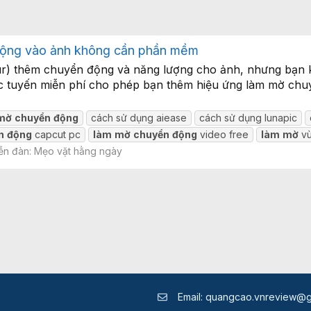
động vào ảnh không cần phần mềm
ur) thêm chuyển động và năng lượng cho ảnh, nhưng bạn
rực tuyến miễn phí cho phép bạn thêm hiệu ứng làm mờ chu
mờ
chuyển
động
cách sử dụng aiease
cách sử dụng lunapic
n
động
capcut pc
làm
mờ
chuyển
động
video free
làm
mờ
vù
ễn đàn:
Mẹo vặt hằng ngày
Email:
quangcao.vnreview@g