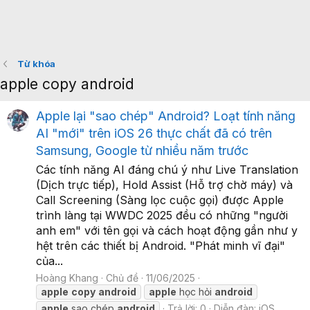
Từ khóa
apple copy android
Apple lại "sao chép" Android? Loạt tính năng
AI "mới" trên iOS 26 thực chất đã có trên
Samsung, Google từ nhiều năm trước
Các tính năng AI đáng chú ý như Live Translation
(Dịch trực tiếp), Hold Assist (Hỗ trợ chờ máy) và
Call Screening (Sàng lọc cuộc gọi) được Apple
trình làng tại WWDC 2025 đều có những "người
anh em" với tên gọi và cách hoạt động gần như y
hệt trên các thiết bị Android. "Phát minh vĩ đại"
của...
Hoàng Khang
Chủ đề
11/06/2025
apple
copy
android
apple
học hỏi
android
apple
sao chép
android
Trả lời: 0
Diễn đàn:
iOS