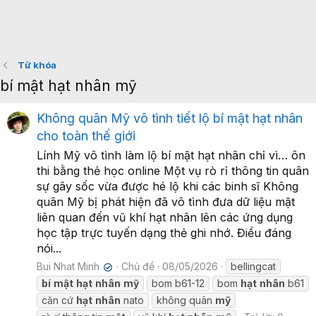
Từ khóa
bí mật hạt nhân mỹ
Không quân Mỹ vô tình tiết lộ bí mật hạt nhân
cho toàn thế giới
Lính Mỹ vô tình làm lộ bí mật hạt nhân chỉ vì… ôn
thi bằng thẻ học online Một vụ rò rỉ thông tin quân
sự gây sốc vừa được hé lộ khi các binh sĩ Không
quân Mỹ bị phát hiện đã vô tình đưa dữ liệu mật
liên quan đến vũ khí hạt nhân lên các ứng dụng
học tập trực tuyến dạng thẻ ghi nhớ. Điều đáng
nói...
Bui Nhat Minh
Chủ đề
08/05/2026
bellingcat
✔
bí
mật
hạt
nhân
mỹ
bom b61-12
bom
hạt
nhân
b61
căn cứ
hạt
nhân
nato
không quân
mỹ