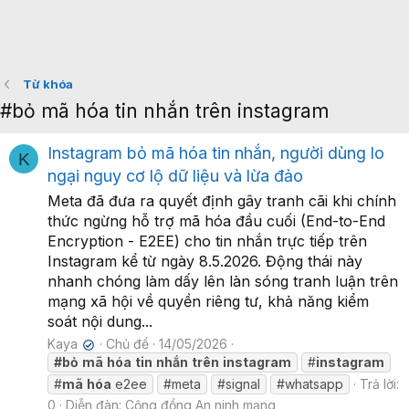
Từ khóa
#bỏ mã hóa tin nhắn trên instagram
Instagram bỏ mã hóa tin nhắn, người dùng lo
K
ngại nguy cơ lộ dữ liệu và lừa đảo
Meta đã đưa ra quyết định gây tranh cãi khi chính
thức ngừng hỗ trợ mã hóa đầu cuối (End-to-End
Encryption - E2EE) cho tin nhắn trực tiếp trên
Instagram kể từ ngày 8.5.2026. Động thái này
nhanh chóng làm dấy lên làn sóng tranh luận trên
mạng xã hội về quyền riêng tư, khả năng kiểm
soát nội dung...
Kaya
Chủ đề
14/05/2026
✔
#bỏ
mã
hóa
tin
nhắn
trên
instagram
#
instagram
#
mã
hóa
e2ee
#meta
#signal
#whatsapp
Trả lời:
0
Diễn đàn:
Cộng đồng An ninh mạng