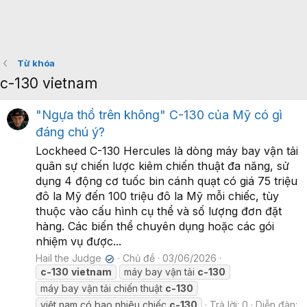
Từ khóa
c-130 vietnam
"Ngựa thồ trên không" C-130 của Mỹ có gì
đáng chú ý?
Lockheed C-130 Hercules là dòng máy bay vận tải
quân sự chiến lược kiêm chiến thuật đa năng, sử
dụng 4 động cơ tuốc bin cánh quạt có giá 75 triệu
đô la Mỹ đến 100 triệu đô la Mỹ mỗi chiếc, tùy
thuộc vào cấu hình cụ thể và số lượng đơn đặt
hàng. Các biến thể chuyên dụng hoặc các gói
nhiệm vụ được...
Hail the Judge
Chủ đề
03/06/2026
✔
c-130
vietnam
máy bay vận tải
c-130
máy bay vận tải chiến thuật
c-130
việt nam có bao nhiêu chiếc
c-130
Trả lời: 0
Diễn đàn: